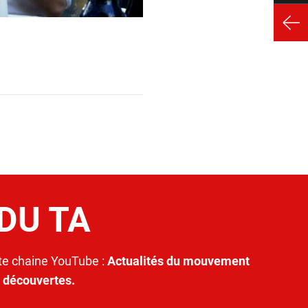
 DU TA
e chaine YouTube :
Actualités du mouvement
t découvertes.