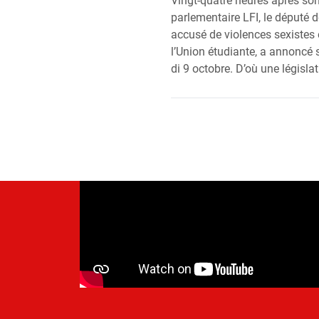
Vingt-quatre heures après son
par­le­men­taire LFI, le dépu­té 
accu­sé de vio­lences sexistes
l’U­nion étu­diante, a annon­cé
di 9 octobre. D’où une légis­la­ti