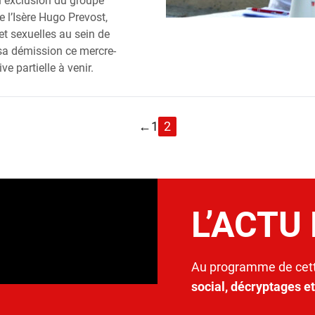
 exclu­sion du groupe
de l’I­sère Hugo Pre­vost,
 et sexuelles au sein de
 sa démis­sion ce mer­cre­
ve par­tielle à venir.
←
1
2
L’ACTU
Au programme de cett
social, décryptages e