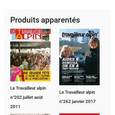
Tra­
vailleur
alpin
Produits apparentés
n°268
juillet
août
2017
Le Travailleur alpin
Le Travailleur alpin
n°202 juillet août
n°262 janvier 2017
2011