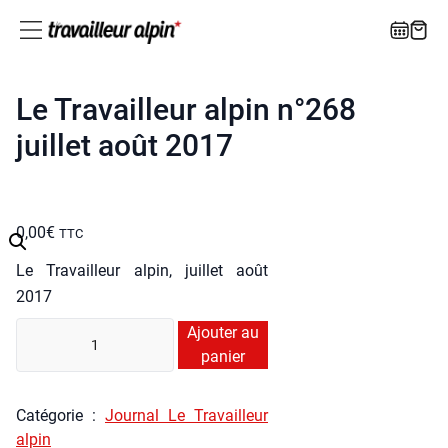
Le Travailleur alpin n°268
juillet août 2017
0,00
€
TTC
Le Tra­vailleur alpin, juillet août
2017
quan­
Ajouter au
ti­
panier
té
de
Caté­go­rie :
Jour­nal Le Tra­vailleur
Le
alpin