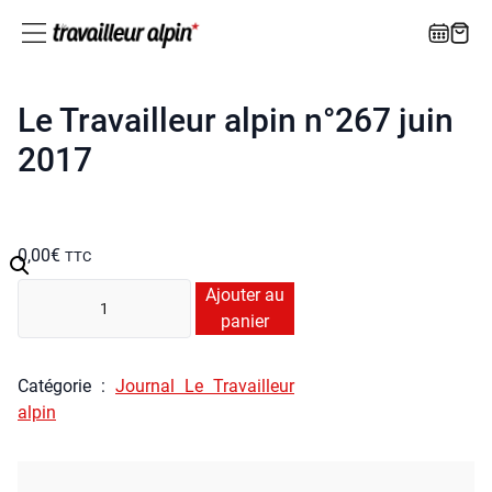
Le Travailleur alpin n°267 juin
2017
0,00
€
TTC
quan­
Ajouter au
ti­
panier
té
de
Caté­go­rie :
Jour­nal Le Tra­vailleur
Le
alpin
Tra­
vailleur
alpin