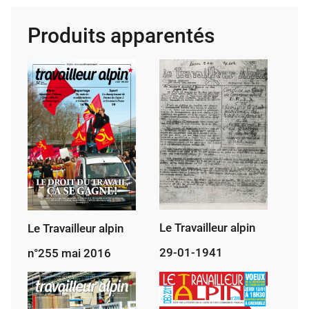
alpin
Produits apparentés
n°245
juin
2015
Le Travailleur alpin
Le Travailleur alpin
29-01-1941
n°255 mai 2016