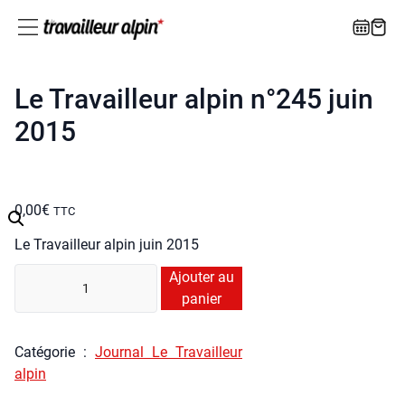
Le Travailleur alpin n°245 juin
2015
0,00
€
TTC
Le Tra­vailleur alpin juin 2015
quan­
Ajouter au
ti­
panier
té
de
Caté­go­rie :
Jour­nal Le Tra­vailleur
Le
alpin
Tra­
vailleur