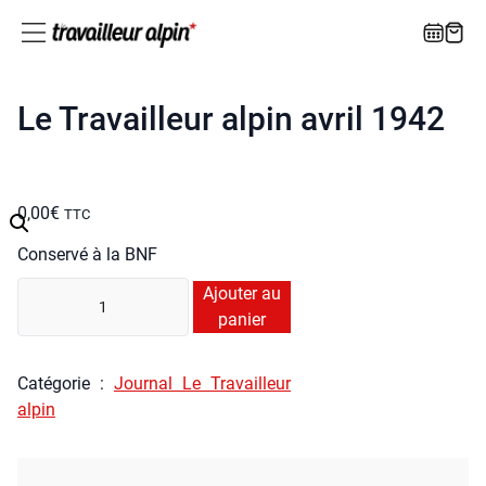
Le Travailleur alpin avril 1942
0,00
€
TTC
Conser­vé à la BNF
quan­
Ajouter au
ti­
panier
té
de
Caté­go­rie :
Jour­nal Le Tra­vailleur
Le
alpin
Tra­
vailleur
alpin