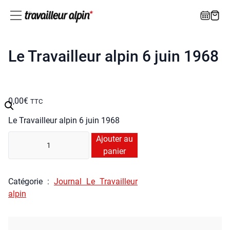
Le Travailleur alpin 6 juin 1968
0,00
€
TTC
Le Tra­vailleur alpin 6 juin 1968
quan­
Ajouter au
ti­
panier
té
de
Caté­go­rie :
Jour­nal Le Tra­vailleur
Le
alpin
Tra­
vailleur
alpin