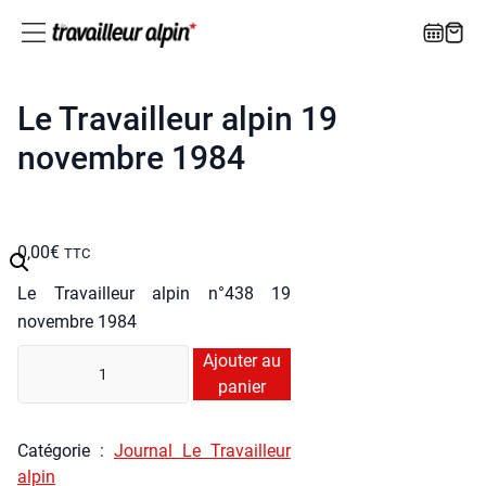
Le Travailleur alpin 19
novembre 1984
0,00
€
TTC
Le Tra­vailleur alpin n°438 19
novembre 1984
quan­
Ajouter au
ti­
panier
té
de
Caté­go­rie :
Jour­nal Le Tra­vailleur
Le
alpin