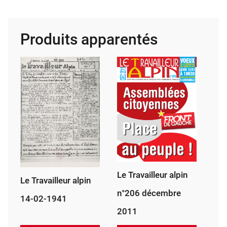
Tra­
vailleur
alpin
Produits apparentés
19
novembre
1984
Le Travailleur alpin
Le Travailleur alpin
n°206 décembre
14-02-1941
2011