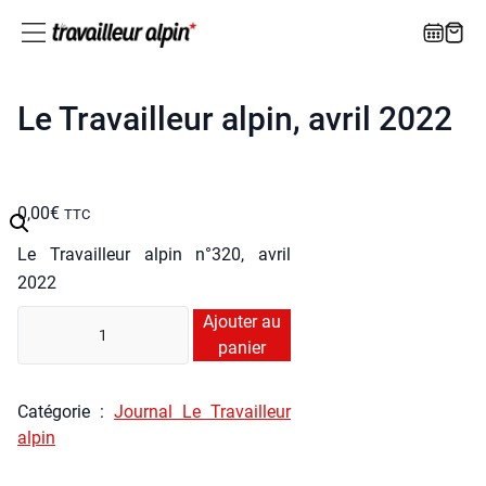
Le Travailleur alpin, avril 2022
0,00
€
TTC
Le Tra­vailleur alpin n°320, avril
2022
quan­
Ajouter au
ti­
panier
té
de
Caté­go­rie :
Jour­nal Le Tra­vailleur
Le
alpin
Tra­
vailleur