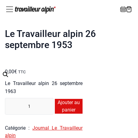
Le Travailleur alpin 26
septembre 1953
0,00
€
TTC
Le Tra­vailleur alpin 26 sep­tembre
1963
quan­
Ajouter au
ti­
panier
té
de
Caté­go­rie :
Jour­nal Le Tra­vailleur
Le
alpin