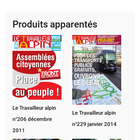
Tra­
vailleur
alpin
Produits apparentés
26
sep­
tembre
1953
Le Travailleur alpin
Le Travailleur alpin
n°206 décembre
n°229 janvier 2014
2011