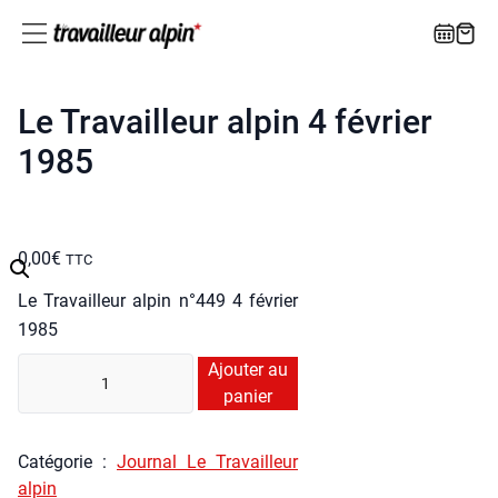
Le Travailleur alpin 4 février
1985
0,00
€
TTC
Le Tra­vailleur alpin n°449 4 février
1985
quan­
Ajouter au
ti­
panier
té
de
Caté­go­rie :
Jour­nal Le Tra­vailleur
Le
alpin