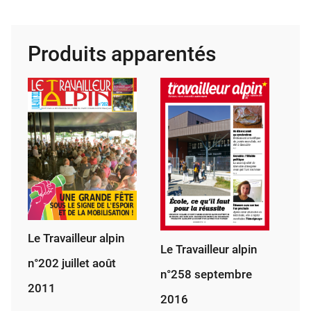
Tra­
vailleur
alpin
Produits apparentés
4
février
1985
Le Travailleur alpin
Le Travailleur alpin
n°202 juillet août
n°258 septembre
2011
2016