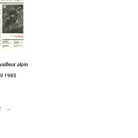
vailleur alpin
il 1985
2
→