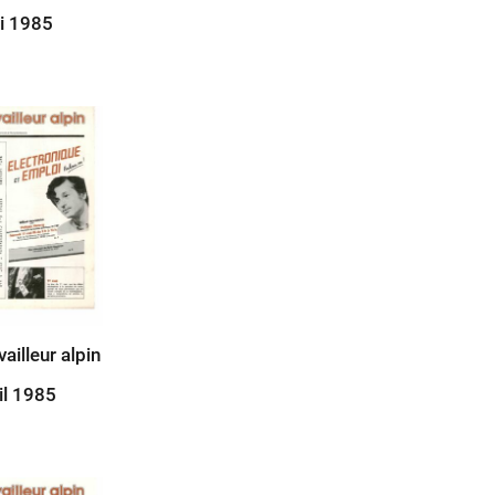
i 1985
vailleur alpin
il 1985