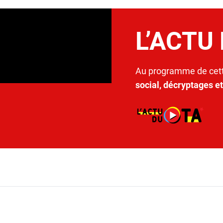
L’ACTU
Au programme de cett
social, décryptages e