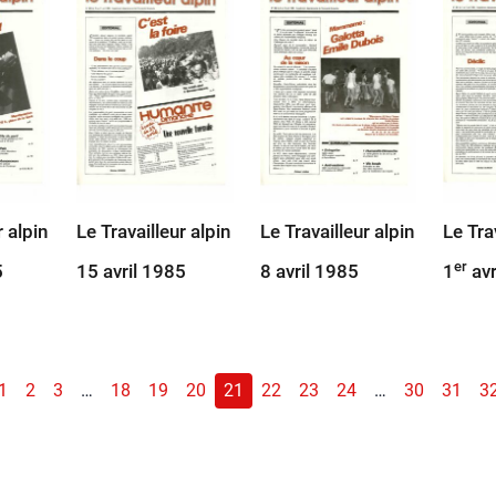
r alpin
Le Travailleur alpin
Le Travailleur alpin
Le Tra
er
5
15 avril 1985
8 avril 1985
1
avr
1
2
3
…
18
19
20
21
22
23
24
…
30
31
3