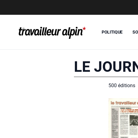
POLITIQUE
SO
LE JOUR
500 édi­tions