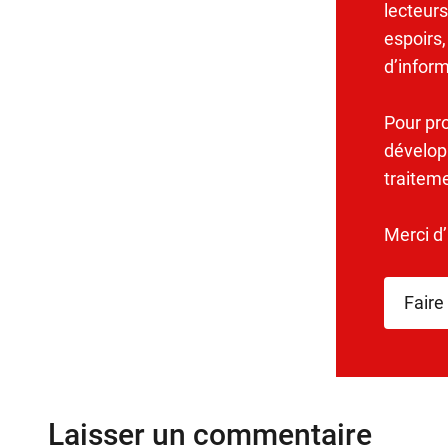
lecteurs
espoirs,
d’infor
Pour pr
dévelop
traitem
Merci d
Faire
Laisser un commentaire