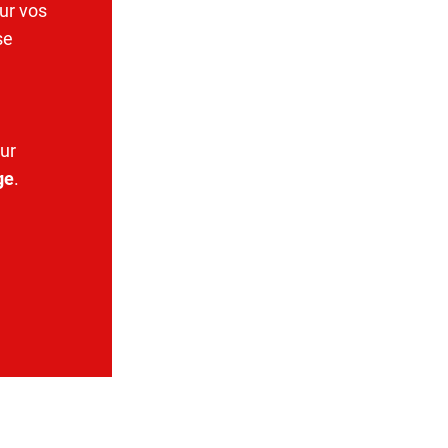
ur vos
se
ur
ge
.