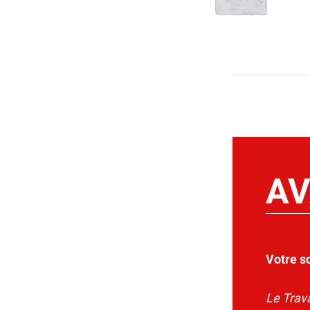
AV
Votre s
Le Trava