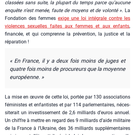
clas­sées sans suite, la plu­part du temps parce qu’aucune
enquête n’est menée, faute de moyens et de volon­té ».
La
Fon­da­tion des femmes
exige une loi inté­grale contre les
vio­lences sexuelles faites aux femmes et aux enfants
,
finan­cée, et qui com­prenne la pré­ven­tion, la jus­tice et la
répa­ra­tion !
« En France, il y a deux fois moins de juges et
quatre fois moins de pro­cu­reurs que la moyenne
euro­péenne. »
La mise en œuvre de cette loi, por­tée par 130 asso­cia­tions
fémi­nistes et enfan­tistes et par 114 par­le­men­taires, néces­
si­te­rait un inves­tis­se­ment de 2,6 mil­liards d’euros annuel.
Un chiffre à mettre en regard des 9 mil­liards d’aide mili­taire
de la France à l’Ukraine, des 36 mil­liards sup­plé­men­taires