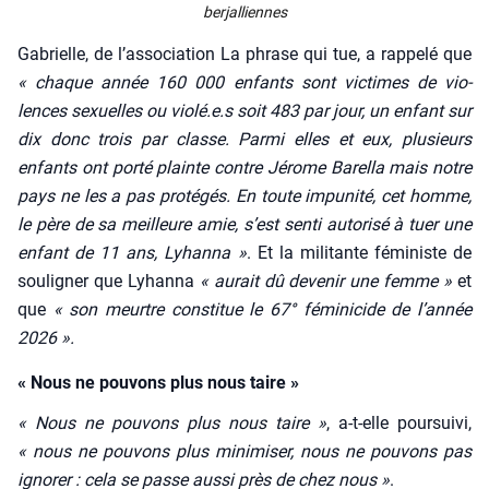
ber­jal­liennes
Gabrielle, de l’association La phrase qui tue, a rap­pe­lé que
« chaque année 160 000 enfants sont vic­times de vio­
lences sexuelles ou violé.e.s soit 483 par jour, un enfant sur
dix donc trois par classe.
Par­mi elles et eux, plu­sieurs
enfants ont por­té plainte contre Jérome Barel­la mais notre
pays ne les a pas pro­té­gés. En toute impu­ni­té, cet homme,
le père de sa meilleure amie, s’est sen­ti auto­ri­sé à tuer une
enfant de 11 ans, Lyhan­na »
. Et la mili­tante fémi­niste de
sou­li­gner que Lyhan­na
« aurait dû deve­nir une femme »
et
que
« son meurtre consti­tue le 67° fémi­ni­cide de l’année
2026 ».
« Nous ne pouvons plus nous taire »
« Nous ne pou­vons plus nous taire »
, a‑t-elle pour­sui­vi,
« nous ne pou­vons plus mini­mi­ser, nous ne pou­vons pas
igno­rer : cela se passe aus­si près de chez nous »
.