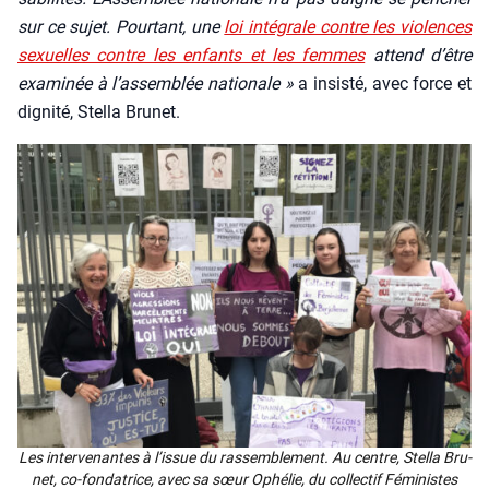
sur ce sujet. Pour­tant, une
loi inté­grale contre les vio­lences
sexuelles contre les enfants et les femmes
attend d’être
exa­mi­née à l’assemblée natio­nale »
a insis­té, avec force et
digni­té, Stel­la Bru­net.
Les inter­ve­nantes à l’is­sue du ras­sem­ble­ment. Au centre, Stel­la Bru­
net, co-fon­da­trice, avec sa sœur Ophé­lie, du col­lec­tif Fémi­nistes