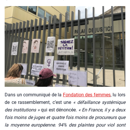
Dans un com­mu­ni­qué de la
Fon­da­tion des femmes
, lu lors
de ce ras­sem­ble­ment, c’est une
« défaillance sys­té­mique
des ins­ti­tu­tions »
qui est dénon­cée.
« En
France, il y
a deux
fois moins de juges et quatre fois moins de pro­cu­reurs que
la moyenne euro­péenne
.
94% des plaintes pour viol sont