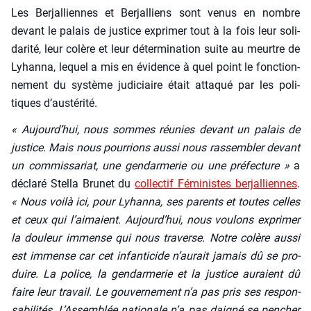
Les Ber­jal­liennes et Ber­jal­liens sont venus en nombre
devant le palais de jus­tice expri­mer tout à la fois leur soli­
da­ri­té, leur colère et leur déter­mi­na­tion suite au meurtre de
Lyhan­na, lequel a mis en évi­dence à quel point le fonc­tion­
ne­ment du sys­tème judi­ciaire était atta­qué par les poli­
tiques d’austérité.
« Aujourd’hui, nous sommes réunies devant un palais de
jus­tice. Mais nous pour­rions aus­si nous ras­sem­bler devant
un com­mis­sa­riat, une gen­dar­me­rie ou une pré­fec­ture »
a
décla­ré Stel­la Bru­net du
col­lec­tif Fémi­nistes ber­jal­liennes
.
« Nous voi­là ici, pour Lyhan­na, ses parents et toutes celles
et ceux qui l’aimaient. Aujourd’hui, nous vou­lons expri­mer
la dou­leur immense qui nous tra­verse. Notre colère aus­si
est immense car cet infan­ti­cide n’aurait jamais dû se pro­
duire. La police, la gen­dar­me­rie et la jus­tice auraient dû
faire leur tra­vail. Le gou­ver­ne­ment n’a pas pris ses res­pon­
sa­bi­li­tés. L’Assemblée natio­nale n’a pas dai­gné se pen­cher