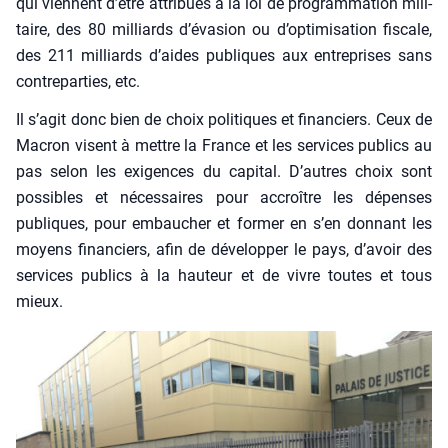
qui viennent d’être attri­bués à la loi de pro­gram­ma­tion mili­
taire, des 80 mil­liards d’évasion ou d’optimisation fis­cale,
des 211 mil­liards d’aides publiques aux entre­prises sans
contre­par­ties, etc.
Il s’agit donc bien de choix poli­tiques et finan­ciers. Ceux de
Macron visent à mettre la France et les ser­vices publics au
pas selon les exi­gences du capi­tal. D’autres choix sont
pos­sibles et néces­saires pour accroître les dépenses
publiques, pour embau­cher et for­mer en s’en don­nant les
moyens finan­ciers, afin de déve­lop­per le pays, d’a­voir des
ser­vices publics à la hau­teur et de vivre toutes et tous
mieux.