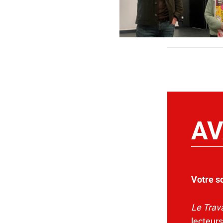
AV
Votre s
Le Trava
lecteurs