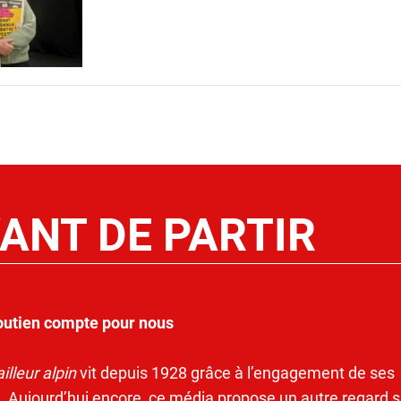
ANT DE PARTIR
outien compte pour nous
illeur alpin
vit depuis 1928 grâce à l’engagement de ses
. Aujourd’hui encore, ce média propose un autre regard s