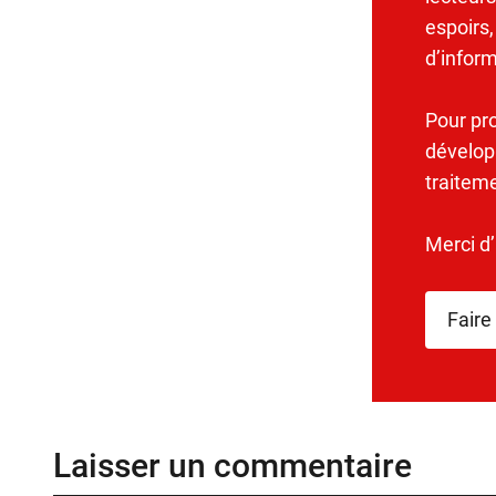
espoirs,
d’infor
Pour pr
dévelop
traitem
Merci d
Faire
Laisser un commentaire