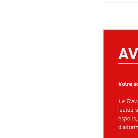
AV
Votre s
Le Trava
lecteurs
espoirs,
d’infor