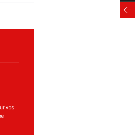
ur vos
se