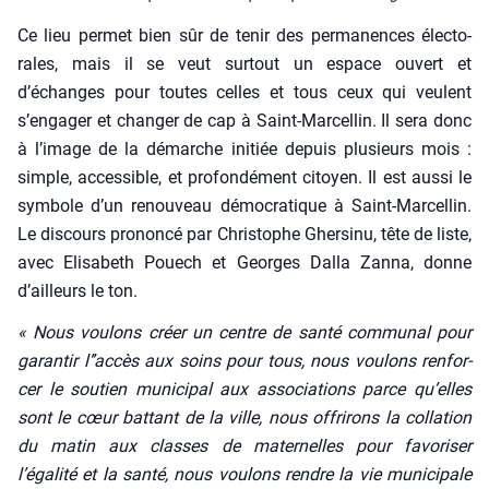
Ce lieu per­met bien sûr de tenir des per­ma­nences élec­to­
rales, mais il se veut sur­tout un espace ouvert et
d’échanges pour toutes celles et tous ceux qui veulent
s’engager et chan­ger de cap à Saint-Mar­cel­lin. Il sera donc
à l’image de la démarche ini­tiée depuis plu­sieurs mois :
simple, acces­sible, et pro­fon­dé­ment citoyen. Il est aus­si le
sym­bole d’un renou­veau démo­cra­tique à Saint-Mar­cel­lin.
Le dis­cours pro­non­cé par Chris­tophe Gher­si­nu, tête de liste,
avec Eli­sa­beth Pouech et Georges Dal­la Zan­na, donne
d’ailleurs le ton.
« Nous vou­lons créer un centre de san­té com­mu­nal pour
garan­tir l’’accès aux soins pour tous, nous vou­lons ren­for­
cer le sou­tien muni­ci­pal aux asso­cia­tions parce qu’elles
sont le cœur bat­tant de la ville, nous offri­rons la col­la­tion
du matin aux classes de mater­nelles pour favo­ri­ser
l’égalité et la san­té, nous vou­lons rendre la vie muni­ci­pale