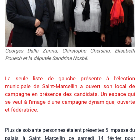
Georges Dalla Zanna, Chirstophe Ghersinu, Elisabeth
Pouech et la députée Sandrine Nosbé.
La seule liste de gauche présente à l’élection
municipale de Saint-Marcellin a ouvert son local de
campagne en présence des candidats. Un espace qui
se veut à l'image d'une campagne dynamique, ouverte
et fédératrice.
Plus de soixante per­sonnes étaient pré­sentes 5 impasse du
palais à Saint Mar­cel­lin ce same­di 14 février pour