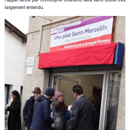
lar­ge­ment enten­du.