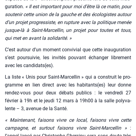
gu­ra­tion.
« Il est impor­tant pour moi d’être là ce matin, pour
sou­te­nir cette union de la gauche et des éco­lo­gistes autour
d’un pro­jet pro­gres­siste, en rup­ture avec la poli­tique menée
jusque-là à Saint-Mar­cel­lin, un pro­jet pour toutes et tous,
qui met en avant la soli­da­ri­té. »
C’est autour d’un moment convi­vial que cette inau­gu­ra­tion
s’est pour­sui­vie, les invi­tés pou­vant échan­ger libre­ment
avec les candidats(es).
La liste « Unis pour Saint-Mar­cel­lin » qui a construit le pro­
gramme en lien direct avec les habitants(es) leur donne
ren­dez-vous pour deux débats publics : le ven­dre­di 27
février à 19h et le jeu­di 12 mars à 19h00 à la salle poly­va­
lente – 3, ave­nue de la San­té.
« Main­te­nant, fai­sons vivre ce local, fai­sons vivre cette
cam­pagne, et sur­tout fai­sons vivre Saint-Mar­cel­lin »
:
l’appel lan­cé par Chris­tophe Gher­si­nu sera sans doute très