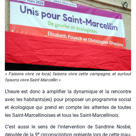
«
Fai­sons vivre ce local, fai­sons vivre cette cam­pagne, et sur­tout
fai­sons vivre Saint-Mar­cel­lin »
L’heure est donc à ampli­fier la dyna­mique et la ren­contre
avec les habitants(es) pour pro­po­ser un pro­gramme social
et éco­lo­gique qui prend en compte les attentes de toutes
les Saint-Mar­cel­li­noises et tous les Saint-Mar­cel­li­nois.
C’est aus­si le sens de l’intervention de San­drine Nos­bé,
e
dépu­tée de la 9
cir­cons­crip­tion pré­sente lors de cette inau­