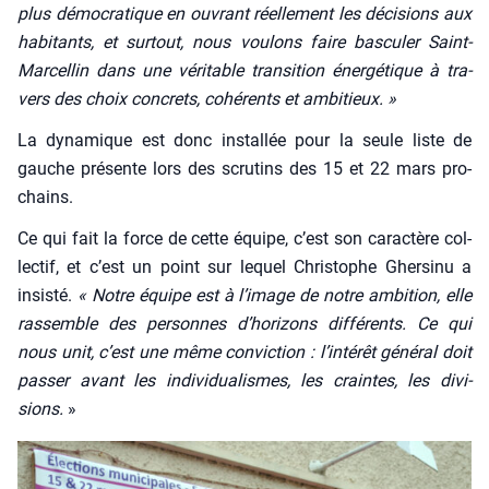
plus démo­cra­tique en ouvrant réel­le­ment les déci­sions aux
habi­tants, et sur­tout, nous vou­lons faire bas­cu­ler Saint-
Mar­cel­lin dans une véri­table tran­si­tion éner­gé­tique à tra­
vers des choix concrets, cohé­rents et ambi­tieux. »
La dyna­mique est donc ins­tal­lée pour la seule liste de
gauche pré­sente lors des scru­tins des 15 et 22 mars pro­
chains.
Ce qui fait la force de cette équipe, c’est son carac­tère col­
lec­tif, et c’est un point sur lequel Chris­tophe Gher­si­nu a
insis­té.
« Notre équipe est à l’image de notre ambi­tion, elle
ras­semble des per­sonnes d’horizons dif­fé­rents. Ce qui
nous unit, c’est une même convic­tion : l’intérêt géné­ral doit
pas­ser avant les indi­vi­dua­lismes, les craintes, les divi­
sions.
»