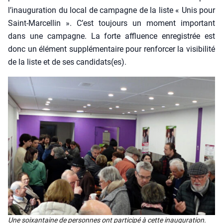
l’inauguration du local de cam­pagne de la liste « Unis pour
Saint-Mar­cel­lin ». C’est tou­jours un moment impor­tant
dans une cam­pagne. La forte affluence enre­gis­trée est
donc un élé­ment sup­plé­men­taire pour ren­for­cer la visi­bi­li­té
de la liste et de ses candidats(es).
Une soixan­taine de per­sonnes ont par­ti­ci­pé à cette inau­gu­ra­tion.