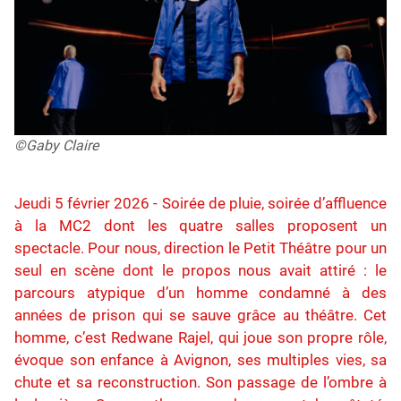
©Gaby Claire
Jeudi 5 février 2026 - Soirée de pluie, soirée d’affluence
à la MC2 dont les quatre salles proposent un
spectacle. Pour nous, direction le Petit Théâtre pour un
seul en scène dont le propos nous avait attiré : le
parcours atypique d’un homme condamné à des
années de prison qui se sauve grâce au théâtre. Cet
homme, c’est Redwane Rajel, qui joue son propre rôle,
évoque son enfance à Avignon, ses multiples vies, sa
chute et sa reconstruction. Son passage de l’ombre à