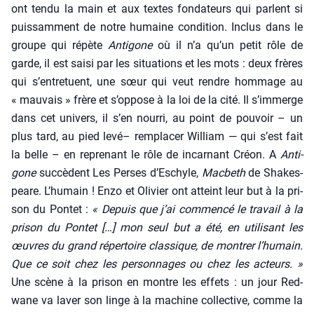
ont ten­du la main et aux textes fon­da­teurs qui parlent si
puis­sam­ment de notre humaine condi­tion. Inclus dans le
groupe qui répète
Anti­gone
où il n’a qu’un petit rôle de
garde, il est sai­si par les situa­tions et les mots : deux frères
qui s’entretuent, une sœur qui veut rendre hom­mage au
« mau­vais » frère et s’oppose à la loi de la cité. Il s’immerge
dans cet uni­vers, il s’en nour­ri, au point de pou­voir – un
plus tard, au pied levé– rem­pla­cer William — qui s’est fait
la belle – en repre­nant le rôle de incar­nant Créon. A
Anti­
gone
suc­cèdent Les Perses d’Eschyle,
Mac­beth
de Sha­kes­
peare. L’humain ! Enzo et Oli­vier ont atteint leur but à la pri­
son du Pontet :
« Depuis que j’ai com­men­cé le tra­vail à la
pri­son du Pontet […] mon seul but a été, en uti­li­sant les
œuvres du grand réper­toire clas­sique, de mon­trer l’humain.
Que ce soit chez les per­son­nages ou chez les acteurs. »
Une scène à la pri­son en montre les effets : un jour Red­
wane va laver son linge à la machine col­lec­tive, comme la