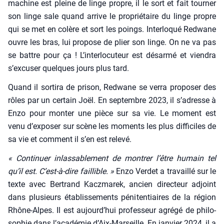
machine est pleine de linge propre, il le sort et fait tour­ner
son linge sale quand arrive le pro­prié­taire du linge propre
qui se met en colère et sort les poings. Inter­lo­qué Red­wane
ouvre les bras, lui pro­pose de plier son linge. On ne va pas
se battre pour ça ! L’interlocuteur est désar­mé et vien­dra
s’excuser quelques jours plus tard.
Quand il sor­ti­ra de pri­son, Red­wane se ver­ra pro­po­ser des
rôles par un cer­tain Joël. En sep­tembre 2023, il s’adresse à
Enzo pour mon­ter une pièce sur sa vie. Le moment est
venu d’exposer sur scène les moments les plus dif­fi­ciles de
sa vie et com­ment il s’en est rele­vé.
« Conti­nuer inlas­sa­ble­ment de mon­trer l’être humain tel
qu’il est. C’est-à-dire faillible. »
Enzo Ver­det a tra­vaillé sur le
texte avec Ber­trand Kacz­ma­rek, ancien direc­teur adjoint
dans plu­sieurs éta­blis­se­ments péni­ten­tiaires de la région
Rhône-Alpes. Il est aujourd’hui pro­fes­seur agré­gé de phi­lo­
so­phie dans l’académie d’Aix-Marseille. En jan­vier 2024, il a