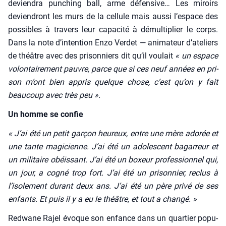
devien­dra pun­ching ball, arme défen­sive… Les miroirs
devien­dront les murs de la cel­lule mais aus­si l’espace des
pos­sibles à tra­vers leur capa­ci­té à démul­ti­plier le corps.
Dans la note d’intention Enzo Ver­det — ani­ma­teur d’ateliers
de théâtre avec des pri­son­niers dit qu’il vou­lait
« un espace
volon­tai­re­ment pauvre, parce que si ces neuf années en pri­
son m’ont bien appris quelque chose, c’est qu’on y fait
beau­coup avec très peu ».
Un homme se confie
« J’ai été un petit gar­çon heu­reux, entre une mère ado­rée et
une tante magi­cienne. J’ai été un ado­les­cent bagar­reur et
un mili­taire obéis­sant. J’ai été un boxeur pro­fes­sion­nel qui,
un jour, a cogné trop fort. J’ai été un pri­son­nier, reclus à
l’isolement durant deux ans. J’ai été un père pri­vé de ses
enfants. Et puis il y a eu le théâtre, et tout a chan­gé. »
Red­wane Rajel évoque son enfance dans un quar­tier popu­