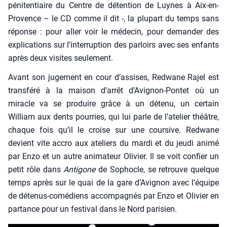
péni­ten­tiaire du Centre de déten­tion de Luynes à Aix-en-
Pro­vence – le CD comme il dit -, la plu­part du temps sans
réponse : pour aller voir le méde­cin, pour deman­der des
expli­ca­tions sur l’interruption des par­loirs avec ses enfants
après deux visites seule­ment.
Avant son juge­ment en cour d’assises, Red­wane Rajel est
trans­fé­ré à la mai­son d’arrêt d’Avignon-Pontet où un
miracle va se pro­duire grâce à un déte­nu, un cer­tain
William aux dents pour­ries, qui lui parle de l’atelier théâtre,
chaque fois qu’il le croise sur une cour­sive. Red­wane
devient vite accro aux ate­liers du mar­di et du jeu­di ani­mé
par Enzo et un autre ani­ma­teur Oli­vier. Il se voit confier un
petit rôle dans
Anti­gone
de Sophocle, se retrouve quelque
temps après sur le quai de la gare d’Avignon avec l’équipe
de déte­nus-comé­diens accom­pa­gnés par Enzo et Oli­vier en
par­tance pour un fes­ti­val dans le Nord pari­sien.