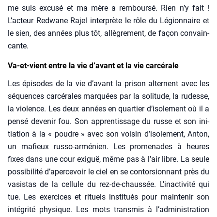
me suis excu­sé et ma mère a rem­bour­sé. Rien n’y fait !
L’acteur Red­wane Rajel inter­prète le rôle du Légion­naire et
le sien, des années plus tôt, allè­gre­ment, de façon convain­
cante.
Va-et-vient entre la vie d’avant et la vie carcérale
Les épi­sodes de la vie d’avant la pri­son alternent avec les
séquences car­cé­rales mar­quées par la soli­tude, la rudesse,
la vio­lence. Les deux années en quar­tier d’isolement où il a
pen­sé deve­nir fou. Son appren­tis­sage du russe et son ini­
tia­tion à la « poudre » avec son voi­sin d’isolement, Anton,
un mafieux rus­so-armé­nien. Les pro­me­nades à heures
fixes dans une cour exi­guë, même pas à l’air libre. La seule
pos­si­bi­li­té d’apercevoir le ciel en se contor­sion­nant près du
vasis­tas de la cel­lule du rez-de-chaus­sée. L’inactivité qui
tue. Les exer­cices et rituels ins­ti­tués pour main­te­nir son
inté­gri­té phy­sique. Les mots trans­mis à l’administration