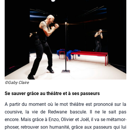
©Gaby Claire
Se sauver grâce au théâtre et à ses passeurs
A par­tir du moment où le mot théâtre est pro­non­cé sur la
cour­sive, la vie de Red­wane bas­cule. Il ne le sait pas
encore. Mais grâce à Enzo, Oli­vier et Joël, il va se méta­mor­
pho­ser, retrou­ver son huma­ni­té, grâce aux pas­seurs qui lui