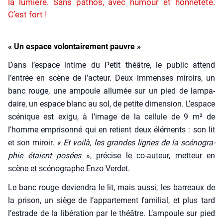
la lumière. Sans pathos, avec humour et honnêteté.
C’est fort !
« Un espace volontairement pauvre »
Dans l’espace intime du Petit théâtre, le public attend
l’entrée en scène de l’acteur. Deux immenses miroirs, un
banc rouge, une ampoule allu­mée sur un pied de lam­pa­
daire, un espace blanc au sol, de petite dimen­sion. L’espace
scé­nique est exi­gu, à l’image de la cel­lule de 9 m² de
l’homme empri­son­né qui en retient deux élé­ments : son lit
et son miroir.
« Et voi­là, les grandes lignes de la scé­no­gra­
phie étaient posées
», pré­cise le co-auteur, met­teur en
scène et scé­no­graphe Enzo Ver­det.
Le banc rouge devien­dra le lit, mais aus­si, les bar­reaux de
la pri­son, un siège de l’appartement fami­lial, et plus tard
l’estrade de la libé­ra­tion par le théâtre. L’ampoule sur pied