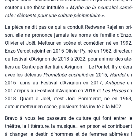
sou­te­nu une thèse inti­tu­lée
« Mythe de la neu­tra­li­té car­cé­
rale : élé­ments pour une culture péni­ten­tiaire ».
La pièce ne dit pas ce qui a conduit Red­wane Rajel en pri­
son, elle ne pro­nonce jamais les noms de famille d’Enzo,
Oli­vier et Joël. Met­teur en scène et comé­dien né en 1992,
Enzo Ver­det rejoint en 2015 Oli­vier Py, né en 1962, direc­teur
du fes­ti­val d’Avignon de 2013 à 2022, pour ani­mer des ate­
liers au Centre péni­ten­tiaire Avi­gnon — Le Pontet. Il y crée­ra
avec les déte­nus
Pro­mé­thée enchaî­né
en 2015,
Ham­let
en
2016 repris au Fes­ti­val d’A­vi­gnon en 2017,
Anti­gone
en
2017 repris au Fes­ti­val d’A­vi­gnon en 2018 et
Les Perses
en
2018. Quant à Joël, c’est Joël Pom­me­rat, né en 1963,
auteur-met­teur en scène, plu­sieurs fois invi­té à la MC2.
Bra­vo à vous les pas­seurs de culture qui font entrer le
théâtre, la lit­té­ra­ture, la musique… en pri­son et contri­buent
à chan­ger le des­tin d’hommes et de femmes abîmé·es !