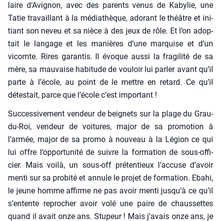
laire d’Avignon, avec des parents venus de Kaby­lie, une
Tatie tra­vaillant à la média­thèque, ado­rant le théâtre et ini­
tiant son neveu et sa nièce à des jeux de rôle. Et l’on adop­
tait le lan­gage et les manières d’une mar­quise et d’un
vicomte. Rires garan­tis. Il évoque aus­si la fra­gi­li­té de sa
mère, sa mau­vaise habi­tude de vou­loir lui par­ler avant qu’il
parte à l’école, au point de le mettre en retard. Ce qu’il
détes­tait, parce que l’école c’est impor­tant !
Suc­ces­si­ve­ment ven­deur de bei­gnets sur la plage du Grau-
du-Roi, ven­deur de voi­tures, major de sa pro­mo­tion à
l’armée, major de sa pro­mo à nou­veau à la Légion ce qui
lui offre l’opportunité de suivre la for­ma­tion de sous-offi­
cier. Mais voi­là, un sous-off pré­ten­tieux l’accuse d’avoir
men­ti sur sa pro­bi­té et annule le pro­jet de for­ma­tion. Eba­hi,
le jeune homme affirme ne pas avoir men­ti jusqu’à ce qu’il
s’entente repro­cher avoir volé une paire de chaus­settes
quand il avait onze ans. Stu­peur ! Mais j’avais onze ans, je