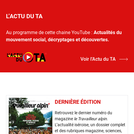
L’ACTU DU TA
Au programme de cette chaine YouTube :
Actualités du
mouvement social, décryptages et découvertes.
Voir l’Actu du TA
DERNIÈRE ÉDITION
Retrouvez le dernier numéro du
magazine
le Travailleur alpin
.
L’actualité iséroise, un dossier complet
et des rubriques magazine, sciences,