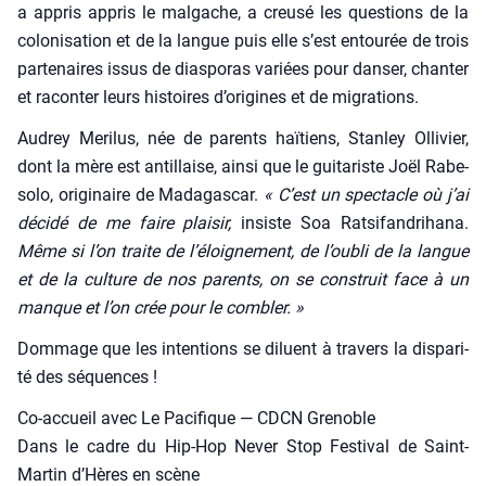
a appris appris le mal­gache, a creu­sé les ques­tions de la
colo­ni­sa­tion et de la langue puis elle s’est entou­rée de trois
par­te­naires issus de dia­spo­ras variées pour dan­ser, chan­ter
et racon­ter leurs his­toires d’origines et de migra­tions.
Audrey Meri­lus, née de parents haï­tiens, Stan­ley Olli­vier,
dont la mère est antillaise, ain­si que le gui­ta­riste Joël Rabe­
so­lo, ori­gi­naire de Mada­gas­car.
« C’est un spec­tacle où j’ai
déci­dé de me faire plai­sir,
insiste Soa Rat­si­fan­dri­ha­na.
Même si l’on traite de l’éloignement, de l’oubli de la langue
et de la culture de nos parents, on se construit face à un
manque et l’on crée pour le com­bler. »
Dom­mage que les inten­tions se diluent à tra­vers la dis­pa­ri­
té des séquences !
Co-accueil avec Le Paci­fique — CDCN Gre­noble
Dans le cadre du Hip-Hop Never Stop Fes­ti­val de Saint-
Mar­tin d’Hères en scène