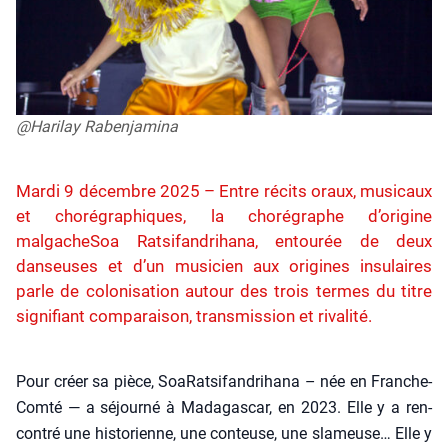
@Harilay Rabenjamina
Mardi 9 décembre 2025 – Entre récits oraux, musicaux
et chorégraphiques, la chorégraphe d’origine
malgacheSoa Ratsifandrihana, entourée de deux
danseuses et d’un musicien aux origines insulaires
parle de colonisation autour des trois termes du titre
signifiant comparaison, transmission et rivalité.
Pour créer sa pièce, Soa­Rat­si­fan­dri­ha­na – née en Franche-
Com­té — a séjour­né à Mada­gas­car, en 2023. Elle y a ren­
con­tré une his­to­rienne, une conteuse, une sla­meuse… Elle y