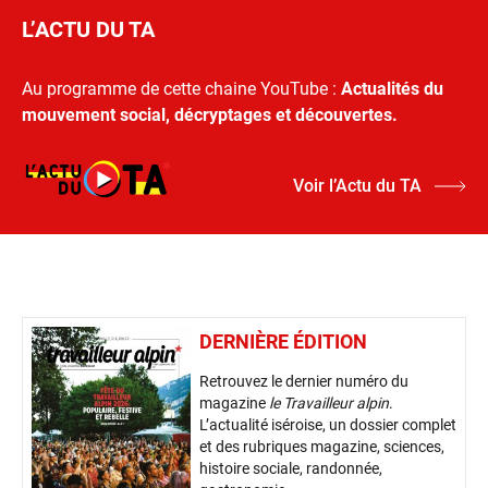
L’ACTU DU TA
Au programme de cette chaine YouTube :
Actualités du
mouvement social, décryptages et découvertes.
Voir l’Actu du TA
DERNIÈRE ÉDITION
Retrouvez le dernier numéro du
magazine
le Travailleur alpin
.
L’actualité iséroise, un dossier complet
et des rubriques magazine, sciences,
histoire sociale, randonnée,