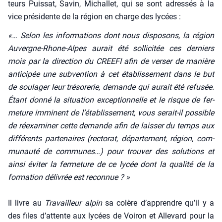
teurs Puis­sat, Savin, Michal­let, qui se sont adres­sés à la
vice pré­si­dente de la région en charge des lycées :
«… Selon les infor­ma­tions dont nous dis­po­sons, la région
Auvergne-Rhone-Alpes aurait été sol­li­ci­tée ces der­niers
mois par la direc­tion du CREEFI afin de ver­ser de manière
anti­ci­pée une sub­ven­tion à cet éta­blis­se­ment dans le but
de sou­la­ger leur tré­so­re­rie, demande qui aurait été refu­sée.
Étant don­né la situa­tion excep­tion­nelle et le risque de fer­
me­ture immi­nent de l’établissement, vous serait-il pos­sible
de réexa­mi­ner cette demande afin de lais­ser du temps aux
dif­fé­rents par­te­naires (rec­to­rat, dépar­te­ment, région, com­
mu­nau­té de com­munes…) pour trou­ver des solu­tions et
ain­si évi­ter la fer­me­ture de ce lycée dont la qua­li­té de la
for­ma­tion déli­vrée est recon­nue ? »
Il livre au
Tra­vailleur alpin
sa colère d’apprendre qu’il y a
des files d’attente aux lycées de Voi­ron et Alle­vard pour la