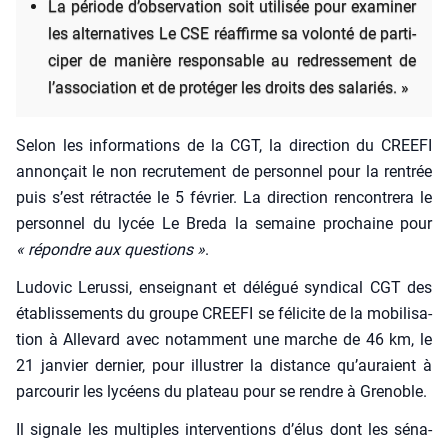
La période d’observation soit uti­li­sée pour exa­mi­ner
les alter­na­tives Le CSE réaf­firme sa volon­té de par­ti­
ci­per de manière res­pon­sable au redres­se­ment de
l’association et de pro­té­ger les droits des sala­riés. »
Selon les infor­ma­tions de la CGT, la direc­tion du CREEFI
annon­çait le non recru­te­ment de per­son­nel pour la ren­trée
puis s’est rétrac­tée le 5 février. La direc­tion ren­con­tre­ra le
per­son­nel du lycée Le Bre­da la semaine pro­chaine pour
« répondre aux ques­tions »
.
Ludo­vic Lerus­si, ensei­gnant et délé­gué syn­di­cal CGT des
éta­blis­se­ments du groupe CREEFI se féli­cite de la mobi­li­sa­
tion à Alle­vard avec notam­ment une marche de 46 km, le
21 jan­vier der­nier, pour illus­trer la dis­tance qu’auraient à
par­cou­rir les lycéens du pla­teau pour se rendre à Gre­noble.
Il signale les mul­tiples inter­ven­tions d’élus dont les séna­