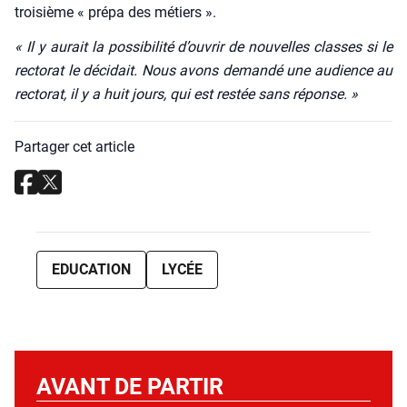
troi­sième « pré­pa des métiers ».
« Il y aurait la pos­si­bi­li­té d’ouvrir de nou­velles classes si le
rec­to­rat le déci­dait. Nous avons deman­dé une audience au
rec­to­rat, il y a huit jours, qui est res­tée sans réponse. »
Partager cet article
EDUCATION
LYCÉE
AVANT DE PARTIR