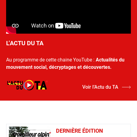
L’ACTU DU TA
Au programme de cette chaine YouTube :
Actualités du
mouvement social, décryptages et découvertes.
Voir l’Actu du TA
DERNIÈRE ÉDITION