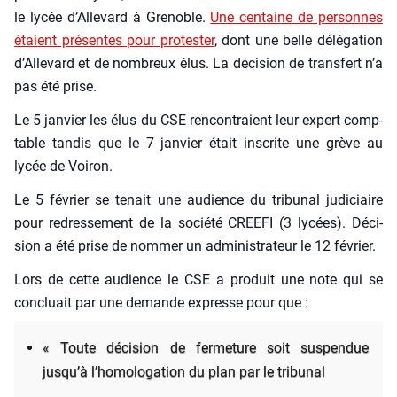
le lycée d’Allevard à Gre­noble.
Une cen­taine de per­sonnes
étaient pré­sentes pour pro­tes­ter
, dont une belle délé­ga­tion
d’Allevard et de nom­breux élus. La déci­sion de trans­fert n’a
pas été prise.
Le 5 jan­vier les élus du CSE ren­con­traient leur expert comp­
table tan­dis que le 7 jan­vier était ins­crite une grève au
lycée de Voi­ron.
Le 5 février se tenait une audience du tri­bu­nal judi­ciaire
pour redres­se­ment de la socié­té CREEFI (3 lycées). Déci­
sion a été prise de nom­mer un admi­nis­tra­teur le 12 février.
Lors de cette audience le CSE a pro­duit une note qui se
concluait par une demande expresse pour que :
« Toute déci­sion de fer­me­ture soit sus­pen­due
jusqu’à l’homologation du plan par le tri­bu­nal