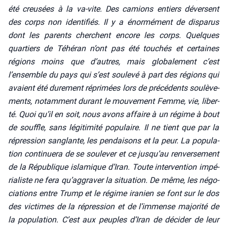
été creu­sées à la va-vite. Des camions entiers déversent
des corps non iden­ti­fiés. Il y a énor­mé­ment de dis­pa­rus
dont les parents cherchent encore les corps. Quelques
quar­tiers de Téhé­ran n’ont pas été tou­chés et cer­taines
régions moins que d’autres, mais glo­ba­le­ment c’est
l’ensemble du pays qui s’est sou­le­vé à part des régions qui
avaient été dure­ment répri­mées lors de pré­cé­dents sou­lè­ve­
ments, notam­ment durant le mou­ve­ment Femme, vie, liber­
té. Quoi qu’il en soit, nous avons affaire à un régime à bout
de souffle, sans légi­ti­mi­té popu­laire. Il ne tient que par la
répres­sion san­glante, les pen­dai­sons et la peur. La popu­la­
tion conti­nue­ra de se sou­le­ver et ce jusqu’au ren­ver­se­ment
de la Répu­blique isla­mique d’Iran. Toute inter­ven­tion impé­
ria­liste ne fera qu’aggraver la situa­tion. De même, les négo­
cia­tions entre Trump et le régime ira­nien se font sur le dos
des vic­times de la répres­sion et de l’immense majo­ri­té de
la popu­la­tion. C’est aux peuples d’Iran de déci­der de leur