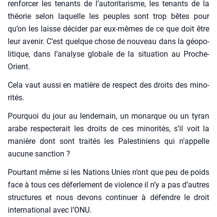
ren­for­cer les tenants de l’au­to­ri­ta­risme, les tenants de la
théo­rie selon laquelle les peuples sont trop bêtes pour
qu’on les laisse déci­der par eux-mêmes de ce que doit être
leur ave­nir. C’est quelque chose de nou­veau dans la géo­po­
li­tique, dans l’a­na­lyse glo­bale de la situa­tion au Proche-
Orient.
Cela vaut aus­si en matière de res­pect des droits des mino­
ri­tés.
Pour­quoi du jour au len­de­main, un monarque ou un tyran
arabe res­pec­te­rait les droits de ces mino­ri­tés, s’il voit la
manière dont sont trai­tés les Pales­ti­niens qui n’ap­pelle
aucune sanc­tion ?
Pour­tant même si les Nations Unies n’ont que peu de poids
face à tous ces défer­le­ment de vio­lence il n’y a pas d’autres
struc­tures et nous devons conti­nuer à défendre le droit
inter­na­tio­nal avec l’ONU.