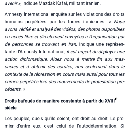
ave­nir »
, indique Maz­dak Kafai, mili­tant ira­nien.
Amnes­ty Inter­na­tio­nal enquête sur les vio­la­tions des droits
humains per­pé­trées par les forces ira­niennes.
« Nous
avons véri­fié et ana­ly­sé des vidéos, des pho­tos dis­po­nibles
en accès libre et direc­te­ment envoyées à l’organisation par
de per­sonnes se trou­vant en Iran
, indique une repré­sen­
tante d’Amnesty Inter­na­tio­nal,
il est urgent de déployer une
action diplo­ma­tique. Aidez nous à mettre fin aux mas­
sacres et à obte­nir des comtes, non seule­ment dans le
contexte de la répres­sion en cours mais aus­si pour tous les
crimes per­pé­trés lors des mou­ve­ments de pro­tes­ta­tion pré­
cé­dents. »
e
Droits bafoués de manière constante à partir du XVIII
siècle
Les peuples, quels qu’ils soient, ont droit au droit. Le pre­
mier d’entre eux, c’est celui de l’au­to­dé­ter­mi­na­tion. Si