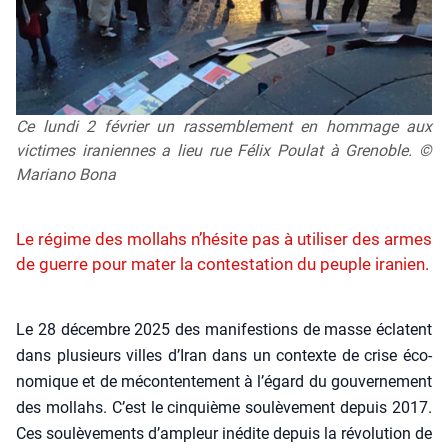
Ce lundi 2 février un rassemblement en hommage aux
victimes iraniennes a lieu rue Félix Poulat à Grenoble. ©
Mariano Bona
Le régime des mollahs n’hésite pas à utiliser des armes
de guerre pour mater la contestation du peuple iranien.
Le 28 décembre 2025 des mani­fes­tions de masse éclatent
dans plu­sieurs villes d’I­ran dans un contexte de crise éco­
no­mique et de mécon­ten­te­ment à l’é­gard du gou­ver­ne­ment
des mol­lahs. C’est le cin­quième sou­lè­ve­ment depuis 2017.
Ces sou­lè­ve­ments d’ampleur inédite depuis la révo­lu­tion de