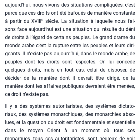
aujourd’­hui, nous vivons des situa­tions com­pli­quées, c’est
parce que ces droits ont été bafoués de manière constante
e
à par­tir du XVIII
siècle. La situa­tion à laquelle nous fai­
sons face aujourd’­hui est une situa­tion qui résulte du déni
de droits à l’é­gard de cer­tains peuples. Le grand drame du
monde arabe c’est la rup­ture entre les peuples et leurs diri­
geants. Il n’existe pas aujourd’­hui, dans le monde arabe, de
peuples dont les droits sont res­pec­tés. On lui concède
quelques droits, mais en tout cas, celui de dis­po­ser, de
déci­der de la manière dont il devrait être diri­gé, de la
manière dont les affaires publiques devraient être menées,
ce droit n’existe pas.
Il y a des sys­tèmes auto­ri­ta­ristes, des sys­tèmes dic­ta­to­
riaux, des sys­tèmes monar­chiques, des monar­chies abso­
lues, et la ques­tion du droit est fon­da­men­tale et essen­tielle
dans le moyen Orient à un moment où tous ces
monarques, tous ces auto­ri­ta­ristes, sont heu­reux de voir