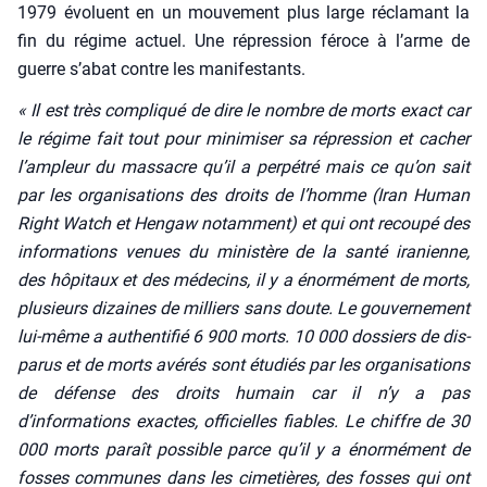
1979 évo­luent en un mou­ve­ment plus large récla­mant la
fin du régime actuel. Une répres­sion féroce à l’arme de
guerre s’abat contre les mani­fes­tants.
« Il est très com­pli­qué de dire le nombre de morts exact car
le régime fait tout pour mini­mi­ser sa répres­sion et cacher
l’ampleur du mas­sacre qu’il a per­pé­tré mais ce qu’on sait
par les orga­ni­sa­tions des droits de l’homme (Iran Human
Right Watch et Hen­gaw notam­ment) et qui ont recou­pé des
infor­ma­tions venues du minis­tère de la san­té ira­nienne,
des hôpi­taux et des méde­cins, il y a énor­mé­ment de morts,
plu­sieurs dizaines de mil­liers sans doute. Le gou­ver­ne­ment
lui-même a authen­ti­fié 6 900 morts. 10 000 dos­siers de dis­
pa­rus et de morts avé­rés sont étu­diés par les orga­ni­sa­tions
de défense des droits humain car il n’y a pas
d’informations exactes, offi­cielles fiables. Le chiffre de 30
000 morts paraît pos­sible parce qu’il y a énor­mé­ment de
fosses com­munes dans les cime­tières, des fosses qui ont