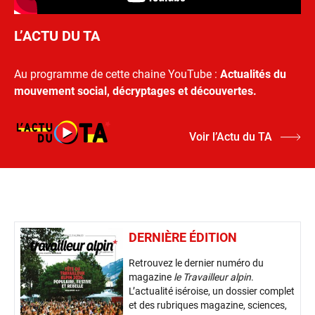
L’ACTU DU TA
Au programme de cette chaine YouTube :
Actualités du
mouvement social, décryptages et découvertes.
Voir l’Actu du TA
DERNIÈRE ÉDITION
Retrouvez le dernier numéro du
magazine
le Travailleur alpin
.
L’actualité iséroise, un dossier complet
et des rubriques magazine, sciences,