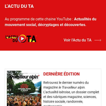
L’ACTU DU TA
Au programme de cette chaine YouTube :
Actualités du
mouvement social, décryptages et découvertes.
Voir l’Actu du TA
DERNIÈRE ÉDITION
Retrouvez le dernier numéro du
magazine
le Travailleur alpin
.
L’actualité iséroise, un dossier complet
et des rubriques magazine, sciences,
histoire sociale, randonnée,