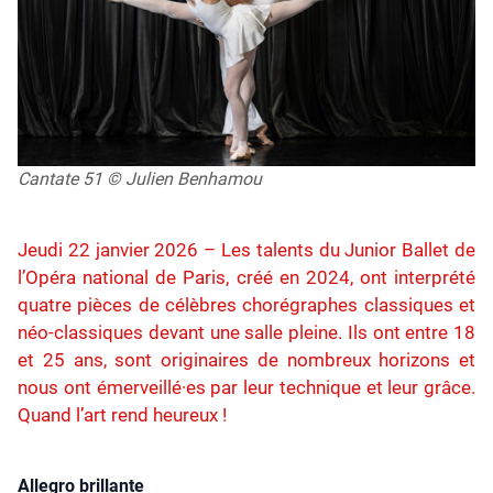
Cantate 51 © Julien Benhamou
Jeudi 22 janvier 2026 – Les talents du Junior Ballet de
l’Opéra national de Paris, créé en 2024, ont interprété
quatre pièces de célèbres chorégraphes classiques et
néo-classiques devant une salle pleine. Ils ont entre 18
et 25 ans, sont originaires de nombreux horizons et
nous ont émerveillé·es par leur technique et leur grâce.
Quand l’art rend heureux !
Allegro brillante