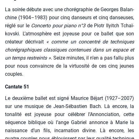
La soi­rée débute avec une cho­ré­gra­phie de Georges Balan­
chine (1904–1983) pour cinq dan­seurs et cinq dan­seuses,
réglé sur le
Concer­to pour pia­no n°3
de Pio­tr Ilyitch Tchaï­
kovs­ki. L’atmosphère est joyeuse pour ce bal­let que son
créa­teur décri­vait
« comme un concen­tré de tech­niques
cho­ré­gra­phiques clas­siques conte­nues dans un espace et
un temps res­treints »
. Seize minutes, il n’en a pas fal­lu plus
pour nous convaincre de la vir­tuo­si­té de ces cinq jeunes
couples.
Cantate 51
Le deuxième bal­let est signé Mau­rice Béjart (1927–2007)
sur une musique de Jean-Sébas­tien Bach. Là encore, la
tona­li­té est joyeuse pour célé­brer l’Annonciation, cette
séquence biblique où l’ange Gabriel annonce à Marie la
nais­sance d’un fils, incar­na­tion divine. Là encore, les
quatre couples nous éblouissent par leur qua­li­té tech­nique