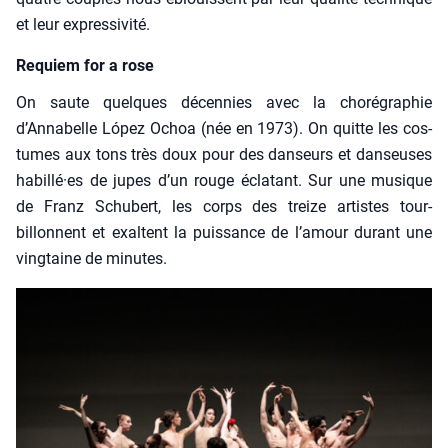
et leur expres­si­vi­té.
Requiem for a rose
On saute quelques décen­nies avec la cho­ré­gra­phie
d’Annabelle López Ochoa (née en 1973). On quitte les cos­
tumes aux tons très doux pour des dan­seurs et dan­seuses
habillé·es de jupes d’un rouge écla­tant. Sur une musique
de Franz Schu­bert, les corps des treize artistes tour­
billonnent et exaltent la puis­sance de l’amour durant une
ving­taine de minutes.