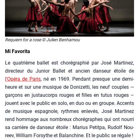
Requiem for a rose
© Julien Ben­ha­mou
Mi Favorita
Le qua­trième bal­let est cho­ré­gra­phié par José Mar­ti­nez,
direc­teur du Junior Bal­let et ancien dan­seur étoile de
l’Opéra de Paris
, né en 1969. Pen­dant presque une demi-
heure et sur une musique de Doni­zet­ti, les neuf couples —
gar­çons en jus­tau­corps rouges et filles en tutus rouges –
jouent avec le public en solo, en duo ou en groupe. Accents
de musique espa­gnole, rythmes enle­vés, José Mar­ti­nez
rend hom­mage aux nom­breux cho­ré­graphes qui ont nour­ri
sa car­rière de dan­seur étoile : Marius Petit­pa, Rudolf Nou­
reev, William For­sythe et Balan­chine. Et le public se régale !