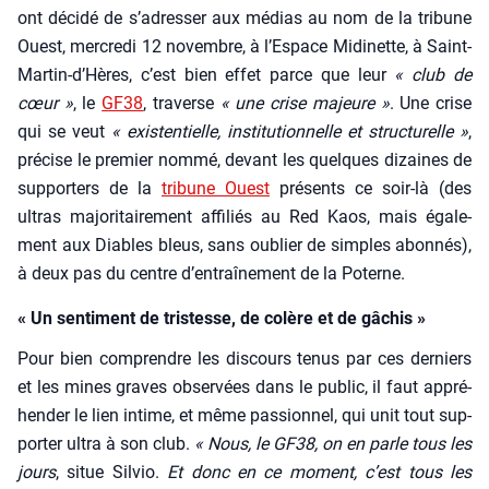
ont déci­dé de s’a­dres­ser aux médias au nom de la tri­bune
Ouest, mer­cre­di 12 novembre, à l’Es­pace Midi­nette, à Saint-
Mar­tin-d’Hères, c’est bien effet parce que leur
« club de
cœur »
, le
GF38
, tra­verse
« une crise majeure »
. Une crise
qui se veut
« exis­ten­tielle, ins­ti­tu­tion­nelle et struc­tu­relle »
,
pré­cise le pre­mier nom­mé, devant les quelques dizaines de
sup­por­ters de la
tri­bune Ouest
pré­sents ce soir-là (des
ultras majo­ri­tai­re­ment affi­liés au Red Kaos, mais éga­le­
ment aux Diables bleus, sans oublier de simples abon­nés),
à deux pas du centre d’en­traî­ne­ment de la Poterne.
« Un sentiment de tristesse, de colère et de gâchis »
Pour bien com­prendre les dis­cours tenus par ces der­niers
et les mines graves obser­vées dans le public, il faut appré­
hen­der le lien intime, et même pas­sion­nel, qui unit tout sup­
por­ter ultra à son club.
« Nous, le GF38, on en parle tous les
jours
, situe Sil­vio.
Et donc en ce moment, c’est tous les