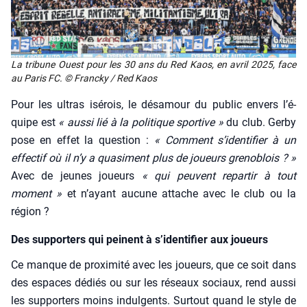
La tri­bune Ouest pour les 30 ans du Red Kaos, en avril 2025, face
au Paris FC. © Fran­cky / Red Kaos
Pour les ultras isé­rois, le désa­mour du public envers l’é­
quipe est
« aus­si lié à la poli­tique spor­tive »
du club. Ger­by
pose en effet la ques­tion :
« Com­ment s’i­den­ti­fier à un
effec­tif où il n’y a qua­si­ment plus de joueurs gre­no­blois ? »
Avec de jeunes joueurs
« qui peuvent repar­tir à tout
moment »
et n’ayant aucune attache avec le club ou la
région ?
Des supporters qui peinent à s’identifier aux joueurs
Ce manque de proxi­mi­té avec les joueurs, que ce soit dans
des espaces dédiés ou sur les réseaux sociaux, rend aus­si
les sup­por­ters moins indul­gents. Sur­tout quand le style de