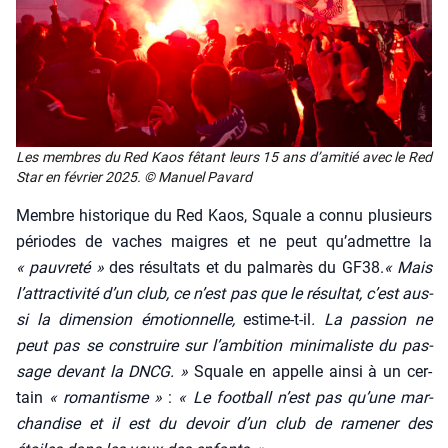
Les membres du Red Kaos fêtant leurs 15 ans d’a­mi­tié avec le Red
Star en février 2025. © Manuel Pavard
Membre his­to­rique du Red Kaos, Squale a connu plu­sieurs
périodes de vaches maigres et ne peut qu’ad­mettre la
« pau­vre­té »
des résul­tats et du pal­ma­rès du GF38.
« Mais
l’at­trac­ti­vi­té d’un club, ce n’est pas que le résul­tat, c’est aus­
si la dimen­sion émo­tion­nelle,
estime-t-il
. La pas­sion ne
peut pas se construire sur l’am­bi­tion mini­ma­liste du pas­
sage devant la DNCG. »
Squale en appelle ain­si à un cer­
tain
« roman­tisme »
:
« Le foot­ball n’est pas qu’une mar­
chan­dise et il est du devoir d’un club de rame­ner des