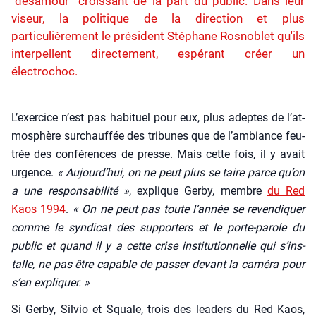
"désamour" croissant de la part du public. Dans leur
viseur, la politique de la direction et plus
particulièrement le président Stéphane Rosnoblet qu'ils
interpellent directement, espérant créer un
électrochoc.
L’exer­cice n’est pas habi­tuel pour eux, plus adeptes de l’at­
mo­sphère sur­chauf­fée des tri­bunes que de l’am­biance feu­
trée des confé­rences de presse. Mais cette fois, il y avait
urgence.
« Aujourd’­hui, on ne peut plus se taire parce qu’on
a une res­pon­sa­bi­li­té »
, explique Ger­by, membre
du Red
Kaos 1994
.
« On ne peut pas toute l’an­née se reven­di­quer
comme le syn­di­cat des sup­por­ters et le porte-parole du
public et quand il y a cette crise ins­ti­tu­tion­nelle qui s’ins­
talle, ne pas être capable de pas­ser devant la camé­ra pour
s’en expli­quer. »
Si Ger­by, Sil­vio et Squale, trois des lea­ders du Red Kaos,