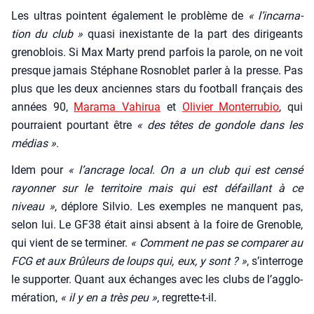
Les ultras pointent éga­le­ment le pro­blème de
« l’in­car­na­
tion du club »
qua­si inexis­tante de la part des diri­geants
gre­no­blois. Si Max Mar­ty prend par­fois la parole, on ne voit
presque jamais Sté­phane Ros­no­blet par­ler à la presse. Pas
plus que les deux anciennes stars du foot­ball fran­çais des
années 90,
Mara­ma Vahi­rua
et
Oli­vier Mon­ter­ru­bio
, qui
pour­raient pour­tant être
« des têtes de gon­dole dans les
médias »
.
Idem pour
« l’an­crage local
.
On a un club qui est cen­sé
rayon­ner sur le ter­ri­toire mais qui est défaillant à ce
niveau »
, déplore Sil­vio. Les exemples ne manquent pas,
selon lui. Le GF38 était ain­si absent à la foire de Gre­noble,
qui vient de se ter­mi­ner.
« Com­ment ne pas se com­pa­rer au
FCG et aux Brû­leurs de loups qui, eux, y sont ? »
, s’in­ter­roge
le sup­por­ter. Quant aux échanges avec les clubs de l’ag­glo­
mé­ra­tion,
« il y en a très peu »
, regrette-t-il.