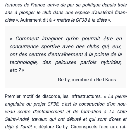
for­tunes de France, arrive de par sa poli­tique depuis trois
ans à plon­ger le club dans une espèce d’aus­té­ri­té finan­
cière »
. Autre­ment dit à
« mettre le GF38 à la diète »
.
« Com­ment ima­gi­ner qu’on pour­rait être en
concur­rence spor­tive avec des clubs qui, eux,
ont des centres d’en­traî­ne­ment à la pointe de la
tech­no­lo­gie, des pelouses par­fois hybrides,
etc ? »
Ger­by, membre du Red Kaos
Pre­mier motif de dis­corde, les infra­struc­tures.
« La pierre
angu­laire du pro­jet GF38, c’est la construc­tion d’un nou­
veau centre d’en­traî­ne­ment et de for­ma­tion à La Côte
Saint-André, tra­vaux qui ont débu­té et qui sont d’ores et
déjà à l’ar­rêt »
, déplore Ger­by. Cir­cons­pects face aux rai­