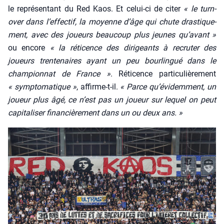
le repré­sen­tant du Red Kaos. Et celui-ci de citer
« le turn-
over dans l’ef­fec­tif, la moyenne d’âge qui chute dras­ti­que­
ment, avec des joueurs beau­coup plus jeunes qu’a­vant »
ou encore
« la réti­cence des diri­geants à recru­ter des
joueurs tren­te­naires ayant un peu bour­lin­gué dans le
cham­pion­nat de France »
. Réti­cence par­ti­cu­liè­re­ment
« symp­to­ma­tique »
, affirme-t-il.
« Parce qu’é­vi­dem­ment, un
joueur plus âgé, ce n’est pas un joueur sur lequel on peut
capi­ta­li­ser finan­ciè­re­ment dans un ou deux ans. »