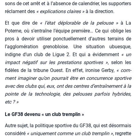
sons de cet arrêt et à l’ab­sence de calen­drier, les sup­por­ters
réclament des
« expli­ca­tions claires »
à la direc­tion.
Et que dire de
« l’é­tat déplo­rable de la pelouse »
à La
Poterne, où s’en­traîne l’é­quipe pre­mière… Ce qui oblige les
pros à devoir uti­li­ser ponc­tuel­le­ment d’autres ter­rains de
l’ag­glo­mé­ra­tion gre­no­bloise. Une situa­tion ubuesque,
indigne d’un club de Ligue 2. Et qui a évi­dem­ment
« un
impact néga­tif sur les pres­ta­tions spor­tives »
, selon les
fidèles de la tri­bune Ouest. En effet, iro­nise Ger­by,
« com­
ment ima­gi­ner qu’on pour­rait être en concur­rence spor­tive
avec des clubs qui, eux, ont des centres d’en­traî­ne­ment à la
pointe de la tech­no­lo­gie, des pelouses par­fois hybrides,
etc ? »
Le GF38 devenu « un club tremplin »
Autre sujet, la poli­tique spor­tive du GF38, qui est désor­mais
consi­dé­ré
« uni­que­ment comme un club trem­plin »
, regrette