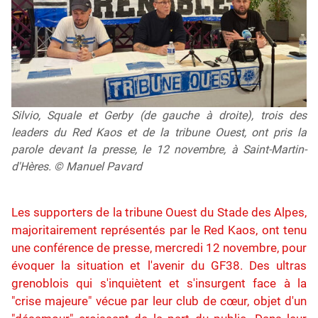
Silvio, Squale et Gerby (de gauche à droite), trois des
leaders du Red Kaos et de la tribune Ouest, ont pris la
parole devant la presse, le 12 novembre, à Saint-Martin-
d'Hères. © Manuel Pavard
Les supporters de la tribune Ouest du Stade des Alpes,
majoritairement représentés par le Red Kaos, ont tenu
une conférence de presse, mercredi 12 novembre, pour
évoquer la situation et l'avenir du GF38. Des ultras
grenoblois qui s'inquiètent et s'insurgent face à la
"crise majeure" vécue par leur club de cœur, objet d'un