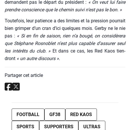
demandent pas le départ du pré­sident :
« On veut lui faire
prendre conscience que le che­min sui­vi n’est pas le bon. »
Tou­te­fois, leur patience a des limites et la pres­sion pour­rait
bien grim­per d’un cran d’i­ci quelques mois. Ger­by ne le nie
pas :
« Si en fin de sai­son, rien n’a bou­gé, on consi­dè­re­ra
que Sté­phane Ros­no­blet n’est plus capable d’as­su­rer seul
les inté­rêts du club. »
Et dans ce cas, les Red Kaos tien­
dront
« un autre dis­cours »
.
Partager cet article
FOOTBALL
GF38
RED KAOS
SPORTS
SUPPORTERS
ULTRAS