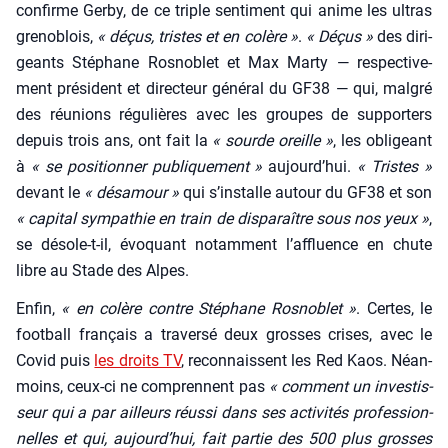
confirme Ger­by, de ce triple sen­ti­ment qui anime les ultras
gre­no­blois,
« déçus, tristes et en colère »
.
« Déçus »
des diri­
geants Sté­phane Ros­no­blet et Max Mar­ty — res­pec­ti­ve­
ment pré­sident et direc­teur géné­ral du GF38 — qui, mal­gré
des réunions régu­lières avec les groupes de sup­por­ters
depuis trois ans, ont fait la
« sourde oreille »
, les obli­geant
à
« se posi­tion­ner publi­que­ment »
aujourd’­hui.
« Tristes »
devant le
« désa­mour »
qui s’ins­talle autour du GF38 et son
« capi­tal sym­pa­thie en train de dis­pa­raître sous nos yeux »
,
se désole-t-il, évo­quant notam­ment l’af­fluence en chute
libre au Stade des Alpes.
Enfin,
« en colère contre Sté­phane Ros­no­blet »
. Certes, le
foot­ball fran­çais a tra­ver­sé deux grosses crises, avec le
Covid puis
les droits TV
, recon­naissent les Red Kaos. Néan­
moins, ceux-ci ne com­prennent pas
« com­ment un inves­tis­
seur qui a par ailleurs réus­si dans ses acti­vi­tés pro­fes­sion­
nelles et qui, aujourd’­hui, fait par­tie des 500 plus grosses