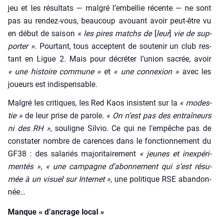
jeu et les résul­tats — mal­gré l’embellie récente — ne sont
pas au ren­dez-vous, beau­coup avouant avoir peut-être vu
en début de sai­son
« les pires matchs de
[
leur
]
vie de sup­
por­ter »
. Pour­tant, tous acceptent de sou­te­nir un club res­
tant en Ligue 2. Mais pour décré­ter l’u­nion sacrée, avoir
« une his­toire com­mune »
et
« une connexion »
avec les
joueurs est indis­pen­sable.
Mal­gré les cri­tiques, les Red Kaos insistent sur la
« modes­
tie »
de leur prise de parole.
« On n’est pas des entraî­neurs
ni des RH »
, sou­ligne Sil­vio. Ce qui ne l’empêche pas de
consta­ter nombre de carences dans le fonc­tion­ne­ment du
GF38 : des sala­riés majo­ri­tai­re­ment
« jeunes et inex­pé­ri­
men­tés »
,
« une cam­pagne d’a­bon­ne­ment qui s’est résu­
mée à un visuel sur Inter­net »
, une poli­tique RSE aban­don­
née…
Manque « d’ancrage local »