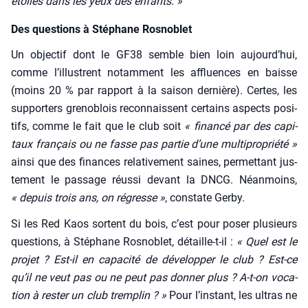
étoiles dans les yeux des enfants. »
Des questions à Stéphane Rosnoblet
Un objec­tif dont le GF38 semble bien loin aujourd’­hui,
comme l’illus­trent notam­ment les affluences en baisse
(moins 20 % par rap­port à la sai­son der­nière). Certes, les
sup­por­ters gre­no­blois recon­naissent cer­tains aspects posi­
tifs, comme le fait que le club soit
« finan­cé par des capi­
taux fran­çais ou ne fasse pas par­tie d’une mul­ti­pro­prié­té »
ain­si que des finances rela­ti­ve­ment saines, per­met­tant jus­
te­ment le pas­sage réus­si devant la DNCG. Néan­moins,
« depuis trois ans, on régresse »
, constate Ger­by.
Si les Red Kaos sortent du bois, c’est pour poser plu­sieurs
ques­tions, à Sté­phane Ros­no­blet, détaille-t-il :
« Quel est le
pro­jet ? Est-il en capa­ci­té de déve­lop­per le club ? Est-ce
qu’il ne veut pas ou ne peut pas don­ner plus ? A‑t-on voca­
tion à res­ter un club trem­plin ? »
Pour l’ins­tant, les ultras ne