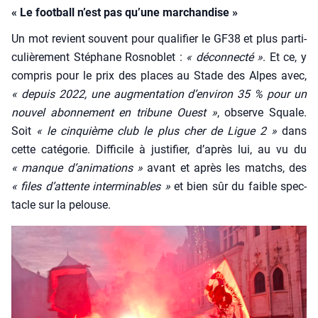
« Le football n’est pas qu’une marchandise »
Un mot revient sou­vent pour qua­li­fier le GF38 et plus par­ti­
cu­liè­re­ment Sté­phane Ros­no­blet :
« décon­nec­té »
. Et ce, y
com­pris pour le prix des places au Stade des Alpes avec,
« depuis 2022, une aug­men­ta­tion d’en­vi­ron 35 % pour un
nou­vel abon­ne­ment en tri­bune Ouest »
, observe Squale.
Soit
« le cin­quième club le plus cher de Ligue 2 »
dans
cette caté­go­rie. Dif­fi­cile à jus­ti­fier, d’a­près lui, au vu du
« manque d’a­ni­ma­tions »
avant et après les matchs, des
« files d’at­tente inter­mi­nables »
et bien sûr du faible spec­
tacle sur la pelouse.