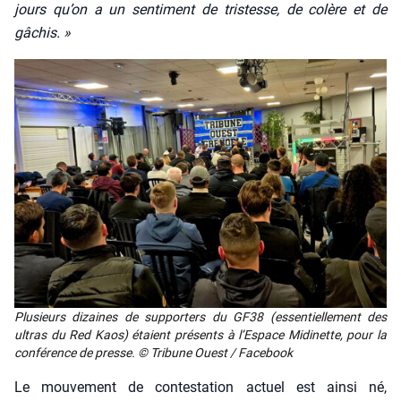
jours qu’on a un sen­ti­ment de tris­tesse, de colère et de
gâchis. »
Plu­sieurs dizaines de sup­por­ters du GF38 (essen­tiel­le­ment des
ultras du Red Kaos) étaient pré­sents à l’Es­pace Midi­nette, pour la
confé­rence de presse. © Tri­bune Ouest / Face­book
Le mou­ve­ment de contes­ta­tion actuel est ain­si né,