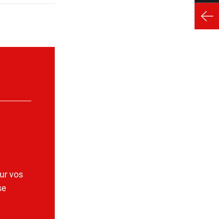
ur vos
se