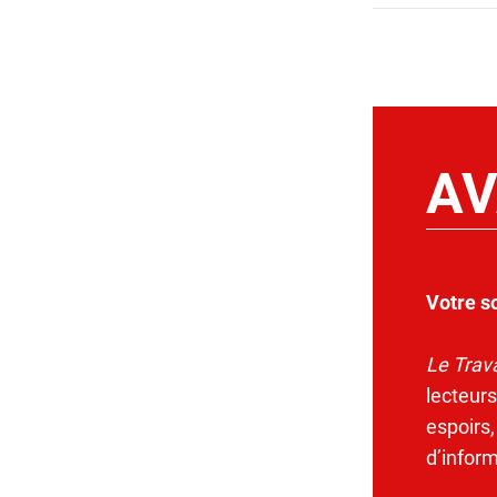
AV
Votre s
Le Trava
lecteurs
espoirs,
d’infor