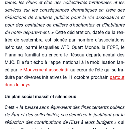
taires, les élues et élus des col­lec­ti­vi­tés ter­ri­to­riales et les
ser­vices sur les consé­quences dra­ma­tiques en Isère des
réduc­tions de sou­tiens publics pour la vie asso­cia­tive et
pour des cen­taines de mil­liers d’habitantes et d’habitants
de notre dépar­te­ment. »
Cette décla­ra­tion, datée de la ren­
trée de sep­tembre, est signée par nombre d’associations
isé­roises, par­mi les­quelles ATD Quart Monde, la FCPE, le
Plan­ning fami­lial ou encore le Réseau dépar­te­men­tal des
MJC. Elle fait écho à l’appel natio­nal à la mobi­li­sa­tion lan­
cé par
le Mou­ve­ment asso­cia­tif
au cœur de l’été qui se tra­
dui­ra par diverses ini­tia­tives le 11 octobre pro­chain
par­tout
dans le pays.
Un plan social massif et silencieux
C’est
« la baisse sans équi­valent des finan­ce­ments publics
de État et des col­lec­ti­vi­tés, ces der­nières le jus­ti­fiant par la
réduc­tion des contri­bu­tions de l’Etat à leurs bud­gets »
qui