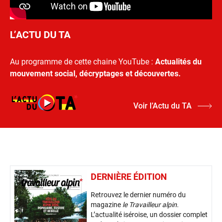
L’ACTU DU TA
Au programme de cette chaine YouTube :
Actualités du
mouvement social, décryptages et découvertes.
Voir l’Actu du TA
DERNIÈRE ÉDITION
Retrouvez le dernier numéro du
magazine
le Travailleur alpin
.
L’actualité iséroise, un dossier complet