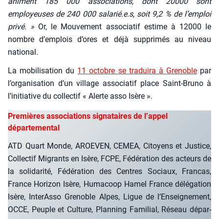
animent 185 000 asso­cia­tions, dont 20000 sont
employeuses de 240 000 salarié.e.s, soit 9,2 % de l’emploi
pri­vé. »
Or, le Mou­ve­ment asso­cia­tif estime à 12000 le
nombre d’emplois d’ores et déjà sup­pri­més au niveau
natio­nal.
La mobi­li­sa­tion du
11 octobre se tra­dui­ra à Gre­noble
par
l’organisation d’un vil­lage asso­cia­tif place Saint-Bru­no à
l’initiative du col­lec­tif « Alerte asso Isère ».
Premières associations signataires de l’appel
départemental
ATD Quart Monde, AROEVEN, CEMEA, Citoyens et Jus­tice,
Col­lec­tif Migrants en Isère, FCPE, Fédé­ra­tion des acteurs de
la soli­da­ri­té, Fédé­ra­tion des Centres Sociaux, Fran­cas,
France Hori­zon Isère, Huma­coop Hamel France délé­ga­tion
Isère, Inter­As­so Gre­noble Alpes, Ligue de l’Enseignement,
OCCE, Peuple et Culture, Plan­ning Fami­lial, Réseau dépar­