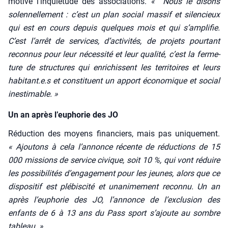
motive l’inquiétude des asso­cia­tions.
« Nous le disons
solen­nel­le­ment : c’est un plan social mas­sif et silen­cieux
qui est en cours depuis quelques mois et qui s’amplifie.
C’est l’arrêt de ser­vices, d’activités, de pro­jets pour­tant
recon­nus pour leur néces­si­té et leur qua­li­té, c’est la fer­me­
ture de struc­tures qui enri­chissent les ter­ri­toires et leurs
habitant.e.s et consti­tuent un apport éco­no­mique et social
ines­ti­mable. »
Un an après l’euphorie des JO
Réduc­tion des moyens finan­ciers, mais pas uni­que­ment.
« Ajou­tons à cela l’annonce récente de réduc­tions de 15
000 mis­sions de ser­vice civique, soit 10 %, qui vont réduire
les pos­si­bi­li­tés d’engagement pour les jeunes, alors que ce
dis­po­si­tif est plé­bis­ci­té et una­ni­me­ment recon­nu. Un an
après l’euphorie des JO, l’annonce de l’exclusion des
enfants de 6 à 13 ans du Pass sport s’ajoute au sombre
tableau. »