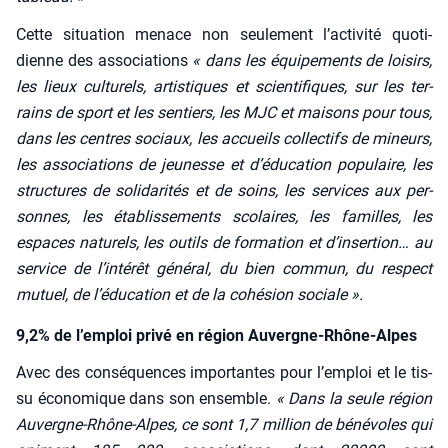
Cette situa­tion menace non seule­ment l’activité quo­ti­
dienne des asso­cia­tions
« dans les équi­pe­ments de loi­sirs,
les lieux cultu­rels, artis­tiques et scien­ti­fiques, sur les ter­
rains de sport et les sen­tiers, les MJC et mai­sons pour tous,
dans les centres sociaux, les accueils col­lec­tifs de mineurs,
les asso­cia­tions de jeu­nesse et d’éducation popu­laire, les
struc­tures de soli­da­ri­tés et de soins, les ser­vices aux per­
sonnes, les éta­blis­se­ments sco­laires, les familles, les
espaces natu­rels, les outils de for­ma­tion et d’insertion… au
ser­vice de l’intérêt géné­ral, du bien com­mun, du res­pect
mutuel, de l’éducation et de la cohé­sion sociale ».
9,2% de l’emploi privé en région Auvergne-Rhône-Alpes
Avec des consé­quences impor­tantes pour l’emploi et le tis­
su éco­no­mique dans son ensemble.
« Dans la seule région
Auvergne-Rhône-Alpes, ce sont 1,7 mil­lion de béné­voles qui