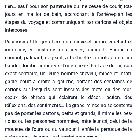
rien… sauf pour son par­te­naire qui ne cesse de cou­rir, tou­
jours en maillot de bain, accro­chant à l’arrière-plan les
étapes du voyage et com­mu­ni­quant par car­tons et objets
inter­po­sés.
Résu­mons ! Un gros homme chauve et bar­bu, éruc­tant et
immo­bile, en cos­tume trois pièces, par­court l’Europe en
cou­rant, pati­nant, nageant, à trot­ti­nette, à moto ou sur un
bau­det, tombe amou­reux d’une sirène. En face de lui, son
exact contraire, un jeune homme che­ve­lu, mince et infa­ti­
gable, court à droite à gauche, por­tant des cen­taines de
car­tons sur les­quels sont ins­crits des mots ou des mor­
ceaux de phrase qui éclairent le décor, l’action, des
réflexions, des sen­ti­ments… Le grand mince ne se contente
pas de por­ter les car­tons, petits et grands, il mime les bes­
tioles ou les per­sonnes nom­mées, imite leur cri, celui de la
mouette, de l’ours ou du vau­tour. Il enfile la per­ruque de la