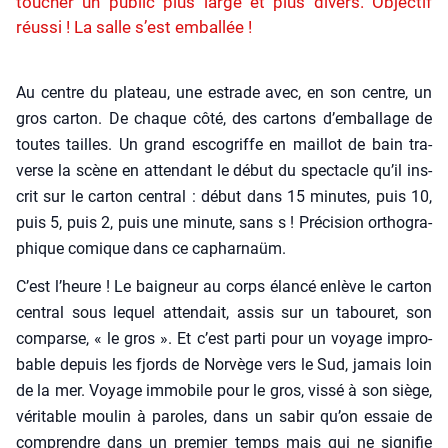
toucher un public plus large et plus divers. Objectif
réussi ! La salle s’est emballée !
Au centre du pla­teau, une estrade avec, en son centre, un
gros car­ton. De chaque côté, des car­tons d’emballage de
toutes tailles. Un grand esco­griffe en maillot de bain tra­
verse la scène en atten­dant le début du spec­tacle qu’il ins­
crit sur le car­ton cen­tral : début dans 15 minutes, puis 10,
puis 5, puis 2, puis une minute, sans s ! Pré­ci­sion ortho­gra­
phique comique dans ce caphar­naüm.
C’est l’heure ! Le bai­gneur au corps élan­cé enlève le car­ton
cen­tral sous lequel atten­dait, assis sur un tabou­ret, son
com­parse, « le gros ». Et c’est par­ti pour un voyage impro­
bable depuis les fjords de Nor­vège vers le Sud, jamais loin
de la mer. Voyage immo­bile pour le gros, vis­sé à son siège,
véri­table mou­lin à paroles, dans un sabir qu’on essaie de
com­prendre dans un pre­mier temps mais qui ne signi­fie