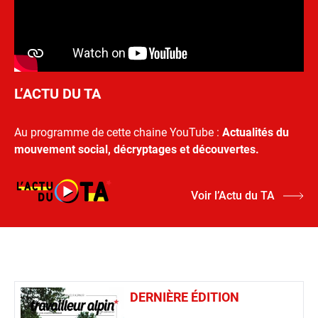
L’ACTU DU TA
Au programme de cette chaine YouTube :
Actualités du
mouvement social, décryptages et découvertes.
Voir l’Actu du TA
DERNIÈRE ÉDITION