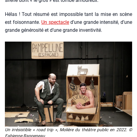
sirène dont « le gros » est tom­bé amou­reux.
Hélas ! Tout résu­mé est impos­sible tant la mise en scène
est foi­son­nante.
Un spec­tacle
d’une grande inten­si­té, d’une
grande géné­ro­si­té et d’une grande inven­ti­vi­té.
Un irré­sis­tible « road trip », Molière du théâtre public en 2022. ©
Fabienne Rap­pe­neau