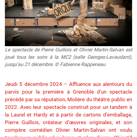
Le spectacle de Pierre Guillois et Olivier Martin-Salvan est
joué tous les soirs à la MC2 (salle Georges-Lavaudant),
jusqu'au 21 décembre. © Fabienne Rappeneau
Jeudi 5 décembre 2024 – Affluence aux alentours du
parvis pour la première à Grenoble d’un spectacle
précédé par sa réputation, Molière du théâtre public en
2022. Avec leur spectacle construit pour un tandem à
la Laurel et Hardy et à partir de cartons d’emballage,
Pierre Guillois, créateur d’œuvres originales, et son
compère comédien Olivier Martin-Salvan ont voulu