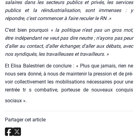
salaires dans les sec­teurs publics et pri­vés, les ser­vices
publics et la réin­dus­tria­li­sa­tion, sont immenses : y
répondre, c’est com­men­cer à faire recu­ler le RN .»
C’est bien pour­quoi
« la poli­tique n’est pas un gros mot,
être indé­pen­dant ne veut pas dire neutre ; n’ayons pas peur
d’aller au contact, d’aller échan­ger, d’aller aux débats, avec
nos syn­di­qués, les tra­vailleuses et tra­vailleurs. »
Et Eli­sa Bales­trie­ri de conclure : « Plus que jamais, rien ne
nous sera don­né, à nous de main­te­nir la pres­sion et de pré­
voir col­lec­ti­ve­ment les mobi­li­sa­tions néces­saires pour une
ren­trée tr s com­ba­tive, por­teuse de nou­veaux conquis
sociaux ».
Partager cet article