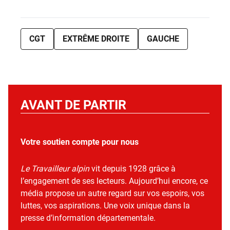
CGT
EXTRÊME DROITE
GAUCHE
AVANT DE PARTIR
Votre soutien compte pour nous
Le Travailleur alpin
vit depuis 1928 grâce à
l’engagement de ses lecteurs. Aujourd’hui encore, ce
média propose un autre regard sur vos espoirs, vos
luttes, vos aspirations. Une voix unique dans la
presse d’information départementale.