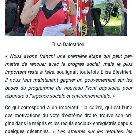
Eli­sa Bales­trie­ri.
« Nous avons fran­chi une pre­mière étape qui peut per­
mettre de renouer avec le pro­grès social, mais le plus
impor­tant reste à faire
, sou­li­gnait tou­te­fois Eli­sa Bles­trie­ri,
il nous faut main­te­nant gagner un gou­ver­ne­ment sur les
bases du pro­gramme du nou­veau Front popu­laire, pour
répondre à l’urgence sociale et envi­ron­ne­men­tale. »
Ce qui cor­res­pond à un impé­ra­tif : la colère, qui est l’une
des moti­va­tions du vote d’extrême droite, trouve son ori­
gine dans le mépris et les reculs sociaux enre­gis­trés depuis
quelques décen­nies.
« Les attentes sur les retraites, les