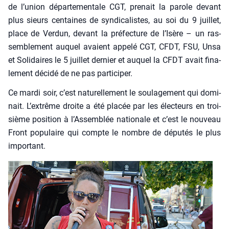
de l’union dépar­te­men­tale CGT, pre­nait la parole devant
plus sieurs cen­taines de syn­di­ca­listes, au soi du 9 juillet,
place de Ver­dun, devant la pré­fec­ture de l’Isère – un ras­
sem­ble­ment auquel avaient appe­lé CGT, CFDT, FSU, Unsa
et Soli­daires le 5 juillet der­nier et auquel la CFDT avait fina­
le­ment déci­dé de ne pas par­ti­ci­per.
Ce mar­di soir, c’est natu­rel­le­ment le sou­la­ge­ment qui domi­
nait. L’extrême droite a été pla­cée par les élec­teurs en troi­
sième posi­tion à l’Assemblée natio­nale et c’est le nou­veau
Front popu­laire qui compte le nombre de dépu­tés le plus
impor­tant.