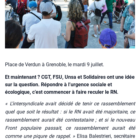
Place de Verdun à Grenoble, le mardi 9 juillet.
Et maintenant ? CGT, FSU, Unsa et Solidaires ont une idée
sur la question. Répondre à l’urgence sociale et
écologique, c’est commencer à faire reculer le RN.
« L’intersyndicale avait déci­dé de tenir ce ras­sem­ble­ment
quel que soit le résul­tat : si le RN avait été majo­ri­taire, ce
ras­sem­ble­ment aurait été contes­ta­taire ; et si le nou­veau
Front popu­laire pas­sait, ce ras­sem­ble­ment aurait été
comme une piqure de rap­pel. »
Eli­sa Bales­trie­ri, secré­taire