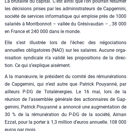
La bru­ta­li­té du capi­tal. C’est ain­si que l’on pour­rait résu­mer
les déci­sions prises par les admi­nis­tra­teurs de Cap­ge­mi­ni,
socié­té de ser­vices infor­ma­tique qui emploie près de 1000
sala­riés à Mont­bon­not – val­lée du Gré­si­vau­dan – , 38 000
en France et 240 000 dans le monde.
Elle s’est illus­trée lors de l’échec des négo­cia­tions
annuelles obli­ga­toires (NAO) sur les salaires. Aucune orga­
ni­sa­tion syn­di­cale n’a vali­dé les pro­po­si­tions de la direc­
tion. Ce qui s’explique aisé­ment.
A la manœuvre, le pré­sident du comi­té des rému­né­ra­tions
de Cap­ge­mi­ni, qui n’est autre que Patrick Pouyan­né, par
ailleurs P‑DG de Tota­l­éner­gies. Le 16 mai, lors de la
réunion de l’assemblée géné­rale des action­naires de Gap­
ge­mi­ni, Patrick Pouyan­né a annon­cé une aug­men­ta­tion de
30 % de la rému­né­ra­tion du P‑DG de la socié­té, Aiman
Ezzat, pour la por­ter à 1,3 mil­lion d’euros annuelle. 108 000
euros par mois.