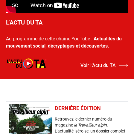
L’ACTU DU TA
Au programme de cette chaine YouTube :
Actualités du
mouvement social, décryptages et découvertes.
Voir l’Actu du TA
DERNIÈRE ÉDITION
Retrouvez le dernier numéro du
magazine
le Travailleur alpin
.
L’actualité iséroise, un dossier complet