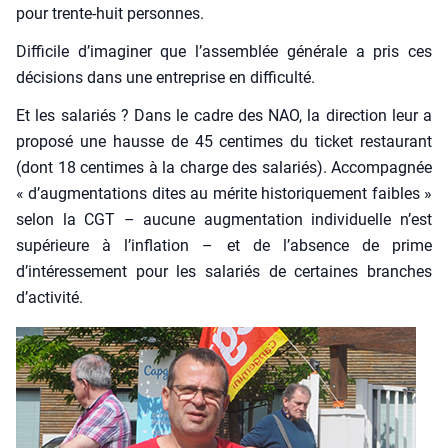
pour trente-huit per­sonnes.
Dif­fi­cile d’imaginer que l’assemblée géné­rale a pris ces
déci­sions dans une entre­prise en dif­fi­cul­té.
Et les sala­riés ? Dans le cadre des NAO, la direc­tion leur a
pro­po­sé une hausse de 45 cen­times du ticket res­tau­rant
(dont 18 cen­times à la charge des sala­riés). Accom­pa­gnée
« d’augmentations dites au mérite his­to­ri­que­ment faibles »
selon la CGT – aucune aug­men­ta­tion indi­vi­duelle n’est
supé­rieure à l’inflation – et de l’absence de prime
d’intéressement pour les sala­riés de cer­taines branches
d’activité.