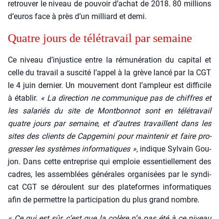
retrou­ver le niveau de pou­voir d’achat de 2018. 80 mil­lions
d’euros face à près d’un mil­liard et demi.
Quatre jours de télé­tra­vail par semaine
Ce niveau d’injustice entre la rému­né­ra­tion du capi­tal et
celle du tra­vail a sus­ci­té l’appel à la grève lan­cé par la CGT
le 4 juin der­nier. Un mou­ve­ment dont l’ampleur est dif­fi­cile
à éta­blir.
« La direc­tion ne com­mu­nique pas de chiffres et
les sala­riés du site de Mont­bon­not sont en télé­tra­vail
quatre jours par semaine, et d’autres tra­vaillent dans les
sites des clients de Cap­ge­mi­ni pour main­te­nir et faire pro­
gres­ser les sys­tèmes infor­ma­tiques »
, indique Syl­vain Gou­
jon. Dans cette entre­prise qui emploie essen­tiel­le­ment des
cadres, les assem­blées géné­rales orga­ni­sées par le syn­di­
cat CGT se déroulent sur des pla­te­formes infor­ma­tiques
afin de per­mettre la par­ti­ci­pa­tion du plus grand nombre.
« Ce qui est sûr, c’est que la colère n’a pas été à ce niveau