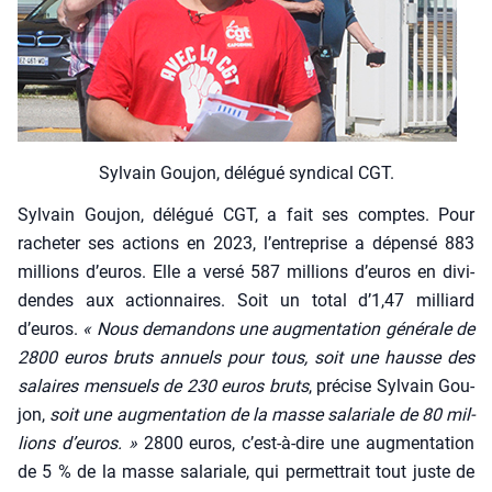
Syl­vain Gou­jon, délé­gué syn­di­cal CGT.
Syl­vain Gou­jon, délé­gué CGT, a fait ses comptes. Pour
rache­ter ses actions en 2023, l’entreprise a dépen­sé 883
mil­lions d’euros. Elle a ver­sé 587 mil­lions d’euros en divi­
dendes aux action­naires. Soit un total d’1,47 mil­liard
d’euros.
« Nous deman­dons une aug­men­ta­tion géné­rale de
2800 euros bruts annuels pour tous, soit une hausse des
salaires men­suels de 230 euros bruts
, pré­cise Syl­vain Gou­
jon,
soit une aug­men­ta­tion de la masse sala­riale de 80 mil­
lions d’euros. »
2800 euros, c’est-à-dire une aug­men­ta­tion
de 5 % de la masse sala­riale, qui per­met­trait tout juste de