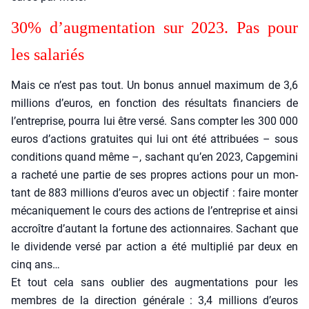
30% d’aug­men­ta­tion sur 2023. Pas pour
les sala­riés
Mais ce n’est pas tout. Un bonus annuel maxi­mum de 3,6
mil­lions d’euros, en fonc­tion des résul­tats finan­ciers de
l’entreprise, pour­ra lui être ver­sé. Sans comp­ter les 300 000
euros d’actions gra­tuites qui lui ont été attri­buées – sous
condi­tions quand même –, sachant qu’en 2023, Cap­ge­mi­ni
a rache­té une par­tie de ses propres actions pour un mon­
tant de 883 mil­lions d’euros avec un objec­tif : faire mon­ter
méca­ni­que­ment le cours des actions de l’entreprise et ain­si
accroître d’autant la for­tune des action­naires. Sachant que
le divi­dende ver­sé par action a été mul­ti­plié par deux en
cinq ans…
Et tout cela sans oublier des aug­men­ta­tions pour les
membres de la direc­tion géné­rale : 3,4 mil­lions d’euros