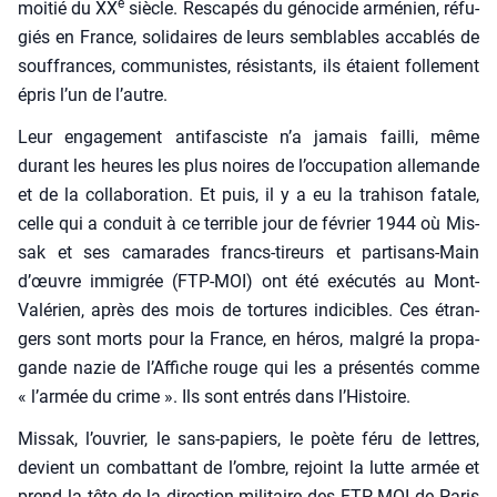
e
moi­tié du XX
siècle. Res­ca­pés du géno­cide armé­nien, réfu­
giés en France, soli­daires de leurs sem­blables acca­blés de
souf­frances, com­mu­nistes, résis­tants, ils étaient fol­le­ment
épris l’un de l’autre.
Leur enga­ge­ment anti­fas­ciste n’a jamais failli, même
durant les heures les plus noires de l’occupation alle­mande
et de la col­la­bo­ra­tion. Et puis, il y a eu la tra­hi­son fatale,
celle qui a conduit à ce ter­rible jour de février 1944 où Mis­
sak et ses cama­rades francs-tireurs et par­ti­sans-Main
d’œuvre immi­grée (FTP-MOI) ont été exé­cu­tés au Mont-
Valé­rien, après des mois de tor­tures indi­cibles. Ces étran­
gers sont morts pour la France, en héros, mal­gré la pro­pa­
gande nazie de l’Affiche rouge qui les a pré­sen­tés comme
« l’armée du crime ». Ils sont entrés dans l’Histoire.
Mis­sak, l’ouvrier, le sans-papiers, le poète féru de lettres,
devient un com­bat­tant de l’ombre, rejoint la lutte armée et
prend la tête de la direc­tion mili­taire des FTP-MOI de Paris