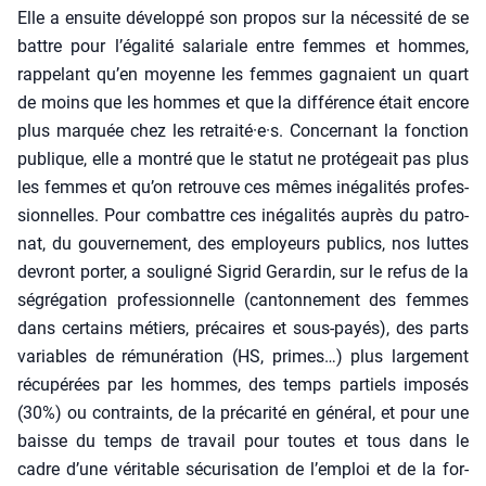
Elle a ensuite déve­lop­pé son pro­pos sur la néces­si­té de se
battre pour l’égalité sala­riale entre femmes et hommes,
rap­pe­lant qu’en moyenne les femmes gagnaient un quart
de moins que les hommes et que la dif­fé­rence était encore
plus mar­quée chez les retraité·e·s. Concer­nant la fonc­tion
publique, elle a mon­tré que le sta­tut ne pro­té­geait pas plus
les femmes et qu’on retrouve ces mêmes inéga­li­tés pro­fes­
sion­nelles. Pour com­battre ces inéga­li­tés auprès du patro­
nat, du gou­ver­ne­ment, des employeurs publics, nos luttes
devront por­ter, a sou­li­gné Sigrid Gerar­din, sur le refus de la
ségré­ga­tion pro­fes­sion­nelle (can­ton­ne­ment des femmes
dans cer­tains métiers, pré­caires et sous-payés), des parts
variables de rému­né­ra­tion (HS, primes…) plus lar­ge­ment
récu­pé­rées par les hommes, des temps par­tiels impo­sés
(30%) ou contraints, de la pré­ca­ri­té en géné­ral, et pour une
baisse du temps de tra­vail pour toutes et tous dans le
cadre d’une véri­table sécu­ri­sa­tion de l’emploi et de la for­