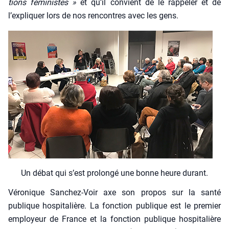
tions fémi­nistes »
et qu’il convient de le rap­pe­ler et de
l’expliquer lors de nos ren­contres avec les gens.
Un débat qui s’est pro­lon­gé une bonne heure durant.
Véro­nique San­chez-Voir axe son pro­pos sur la san­té
publique hos­pi­ta­lière. La fonc­tion publique est le pre­mier
employeur de France et la fonc­tion publique hos­pi­ta­lière