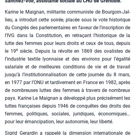
Sanchez-Voir, assistante sociale au CHU de Grenoble.
Karine le Mai­gnan, mili­tante com­mu­niste de Bour­goin-Jal­
lieu, a intro­duit cette soi­rée, pla­cée sous le vote his­to­rique
du Congrès des par­le­men­taires en faveur de l’inscription de
l’IVG dans la Consti­tu­tion, en retra­çant l’historique de la
lutte des femmes pour leurs droits et ceux de tous, depuis
e
le 19
siècle. Depuis la révolte en 1869 des ova­listes de
l’industrie tex­tile lyon­naise et des envi­rons pour l’égalité
sala­riale et de meilleures condi­tions de vie et de tra­vail
jusqu’à l’institutionnalisation de cette jour­née du 8 mars,
en 1977 par l’ONU et tar­di­ve­ment en France en 1982, après
de nom­breuses luttes des femmes à tra­vers de nom­breux
pays. Karine Le Mai­gnan a déve­lop­pé plus pré­ci­sé­ment les
luttes fran­çaises depuis 1946 de conquêtes des droits des
femmes, poli­tiques, sociales, juri­diques, éco­no­miques…
pour leur éman­ci­pa­tion, leur auto­no­mie, leur liber­té.
Sigrid Gerar­din a rap­pe­lé la dimen­sion inter­na­tio­nale de