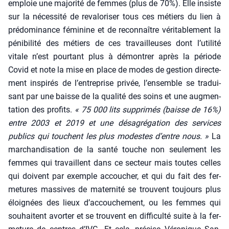
emploie une majo­ri­té de femmes (plus de 70%). Elle insiste
sur la néces­si­té de reva­lo­ri­ser tous ces métiers du lien à
pré­do­mi­nance fémi­nine et de recon­naître véri­ta­ble­ment la
péni­bi­li­té des métiers de ces tra­vailleuses dont l’utilité
vitale n’est pour­tant plus à démon­trer après la période
Covid et note la mise en place de modes de ges­tion direc­te­
ment ins­pi­rés de l’entreprise pri­vée, l’ensemble se tra­dui­
sant par une baisse de la qua­li­té des soins et une aug­men­
ta­tion des pro­fits.
« 75 000 lits sup­pri­més (baisse de 16%)
entre 2003 et 2019 et une désa­gré­ga­tion des ser­vices
publics qui touchent les plus modestes d’entre nous. »
La
mar­chan­di­sa­tion de la san­té touche non seule­ment les
femmes qui tra­vaillent dans ce sec­teur mais toutes celles
qui doivent par exemple accou­cher, et qui du fait des fer­
me­tures mas­sives de mater­ni­té se trouvent tou­jours plus
éloi­gnées des lieux d’accouchement, ou les femmes qui
sou­haitent avor­ter et se trouvent en dif­fi­cul­té suite à la fer­