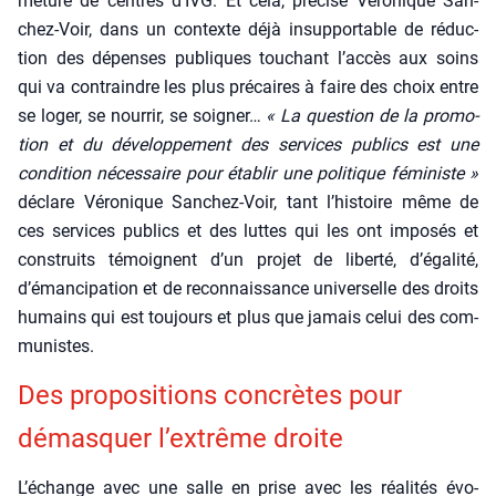
me­ture de centres d’IVG. Et cela, pré­cise Véro­nique San­
chez-Voir, dans un contexte déjà insup­por­table de réduc­
tion des dépenses publiques tou­chant l’accès aux soins
qui va contraindre les plus pré­caires à faire des choix entre
se loger, se nour­rir, se soi­gner…
« La ques­tion de la pro­mo­
tion et du déve­lop­pe­ment des ser­vices publics est une
condi­tion néces­saire pour éta­blir une poli­tique fémi­niste »
déclare Véro­nique San­chez-Voir, tant l’histoire même de
ces ser­vices publics et des luttes qui les ont impo­sés et
construits témoignent d’un pro­jet de liber­té, d’égalité,
d’émancipation et de recon­nais­sance uni­ver­selle des droits
humains qui est tou­jours et plus que jamais celui des com­
mu­nistes.
Des pro­po­si­tions concrètes pour
démas­quer l’extrême droite
L’échange avec une salle en prise avec les réa­li­tés évo­