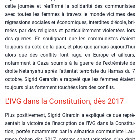
cette jour­née et réaf­fir­mé la soli­da­ri­té des com­mu­nistes
avec toutes les femmes à tra­vers le monde vic­times des
régres­sions sociales et éco­no­miques, inter­dites d’école, bri­
mées par des reli­gions et par­ti­cu­liè­re­ment vio­len­tées lors
des guerres. En sou­li­gnant que les com­mu­nistes étaient
tou­jours du côté de la paix, et plus que jamais aujourd’hui
alors que des conflits font rage, en Europe et ailleurs,
notam­ment à Gaza sou­mis à la guerre de l’extrémiste de
droite Neta­nya­hu après l’attentat ter­ro­riste du Hamas du 7
octobre, Sigrid Gerar­din a rap­pe­lé que les femmes étaient
tou­jours plus for­te­ment tou­chées lors des conflits.
L’IVG dans la Consti­tu­tion, dès 2017
Plus posi­ti­ve­ment, Sigrid Girar­din a expli­qué ce que repré­
sen­tait la vic­toire de l’inscription de l’IVG dans la Consti­tu­
tion, por­tée notam­ment par la séna­trice com­mu­niste Lau­
rence Cohen dès 2017, comme sanc­tua­ri­sa­tion d’un droit