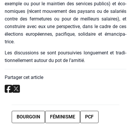
exemple ou pour le main­tien des ser­vices publics) et éco­
no­miques (récent mou­ve­ment des pay­sans ou de sala­riés
contre des fer­me­tures ou pour de meilleurs salaires), et
construire avec eux une pers­pec­tive, dans le cadre de ces
élec­tions euro­péennes, paci­fique, soli­daire et éman­ci­pa­
trice.
Les dis­cus­sions se sont pour­sui­vies lon­gue­ment et tra­di­
tion­nel­le­ment autour du pot de l’amitié.
Partager cet article
BOURGOIN
FÉMINISME
PCF