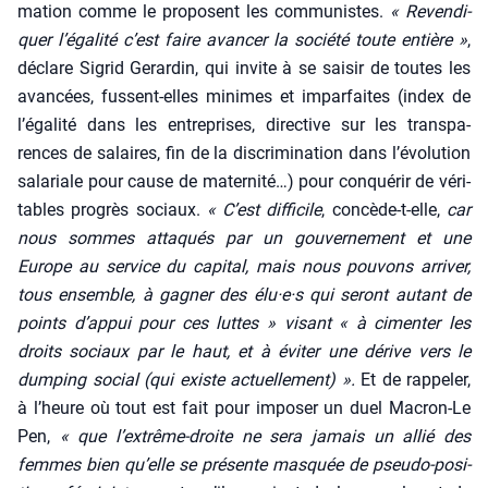
ma­tion comme le pro­posent les com­mu­nistes.
« Reven­di­
quer l’égalité c’est faire avan­cer la socié­té toute entière »
,
déclare Sigrid Gerar­din, qui invite à se sai­sir de toutes les
avan­cées, fussent-elles minimes et impar­faites (index de
l’égalité dans les entre­prises, direc­tive sur les trans­pa­
rences de salaires, fin de la dis­cri­mi­na­tion dans l’évolution
sala­riale pour cause de mater­ni­té…) pour conqué­rir de véri­
tables pro­grès sociaux.
« C’est dif­fi­cile
, concède-t-elle,
car
nous sommes atta­qués par un gou­ver­ne­ment et une
Europe au ser­vice du capi­tal, mais nous pou­vons arri­ver,
tous ensemble, à gagner des élu·e·s qui seront autant de
points d’appui pour ces luttes » visant « à cimen­ter les
droits sociaux par le haut, et à évi­ter une dérive vers le
dum­ping social (qui existe actuel­le­ment) ».
Et de rap­pe­ler,
à l’heure où tout est fait pour impo­ser un duel Macron-Le
Pen,
« que l’extrême-droite ne sera jamais un allié des
femmes bien qu’elle se pré­sente mas­quée de pseu­do-posi­