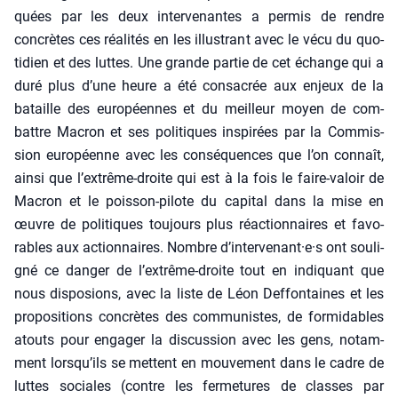
quées par les deux inter­ve­nantes a per­mis de rendre
concrètes ces réa­li­tés en les illus­trant avec le vécu du quo­
ti­dien et des luttes. Une grande par­tie de cet échange qui a
duré plus d’une heure a été consa­crée aux enjeux de la
bataille des euro­péennes et du meilleur moyen de com­
battre Macron et ses poli­tiques ins­pi­rées par la Com­mis­
sion euro­péenne avec les consé­quences que l’on connaît,
ain­si que l’extrême-droite qui est à la fois le faire-valoir de
Macron et le pois­son-pilote du capi­tal dans la mise en
œuvre de poli­tiques tou­jours plus réac­tion­naires et favo­
rables aux action­naires. Nombre d’intervenant·e·s ont sou­li­
gné ce dan­ger de l’extrême-droite tout en indi­quant que
nous dis­po­sions, avec la liste de Léon Def­fon­taines et les
pro­po­si­tions concrètes des com­mu­nistes, de for­mi­dables
atouts pour enga­ger la dis­cus­sion avec les gens, notam­
ment lorsqu’ils se mettent en mou­ve­ment dans le cadre de
luttes sociales (contre les fer­me­tures de classes par