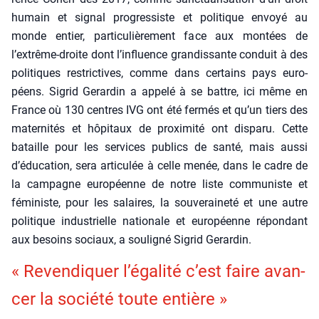
humain et signal pro­gres­siste et poli­tique envoyé au
monde entier, par­ti­cu­liè­re­ment face aux mon­tées de
l’extrême-droite dont l’influence gran­dis­sante conduit à des
poli­tiques res­tric­tives, comme dans cer­tains pays euro­
péens. Sigrid Gerar­din a appe­lé à se battre, ici même en
France où 130 centres IVG ont été fer­més et qu’un tiers des
mater­ni­tés et hôpi­taux de proxi­mi­té ont dis­pa­ru. Cette
bataille pour les ser­vices publics de san­té, mais aus­si
d’éducation, sera arti­cu­lée à celle menée, dans le cadre de
la cam­pagne euro­péenne de notre liste com­mu­niste et
fémi­niste, pour les salaires, la sou­ve­rai­ne­té et une autre
poli­tique indus­trielle natio­nale et euro­péenne répon­dant
aux besoins sociaux, a sou­li­gné Sigrid Gerar­din.
« Reven­di­quer l’égalité c’est faire avan­
cer la socié­té toute entière »