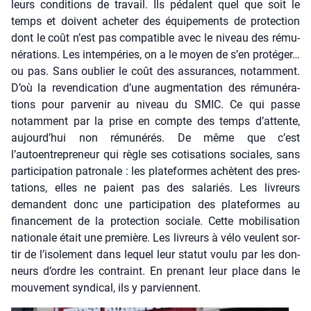
leurs condi­tions de tra­vail. Ils pédalent quel que soit le
temps et doivent ache­ter des équi­pe­ments de pro­tec­tion
dont le coût n’est pas com­pa­tible avec le niveau des rému­
né­ra­tions. Les intem­pé­ries, on a le moyen de s’en pro­té­ger…
ou pas. Sans oublier le coût des assu­rances, notam­ment.
D’où la reven­di­ca­tion d’une aug­men­ta­tion des rému­né­ra­
tions pour par­ve­nir au niveau du SMIC. Ce qui passe
notam­ment par la prise en compte des temps d’attente,
aujourd’hui non rému­né­rés. De même que c’est
l’autoentrepreneur qui règle ses coti­sa­tions sociales, sans
par­ti­ci­pa­tion patro­nale : les pla­te­formes achètent des pres­
ta­tions, elles ne paient pas des sala­riés. Les livreurs
demandent donc une par­ti­ci­pa­tion des pla­te­formes au
finan­ce­ment de la pro­tec­tion sociale. Cette mobi­li­sa­tion
natio­nale était une pre­mière. Les livreurs à vélo veulent sor­
tir de l’isolement dans lequel leur sta­tut vou­lu par les don­
neurs d’ordre les contraint. En pre­nant leur place dans le
mou­ve­ment syn­di­cal, ils y par­viennent.