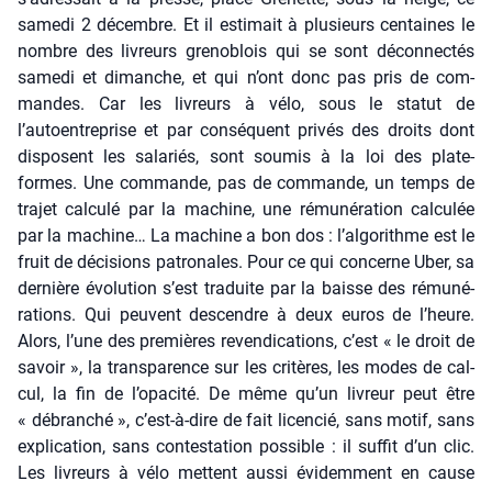
same­di 2 décembre. Et il esti­mait à plu­sieurs cen­taines le
nombre des livreurs gre­no­blois qui se sont décon­nec­tés
same­di et dimanche, et qui n’ont donc pas pris de com­
mandes. Car les livreurs à vélo, sous le sta­tut de
l’autoentreprise et par consé­quent pri­vés des droits dont
dis­posent les sala­riés, sont sou­mis à la loi des pla­te­
formes. Une com­mande, pas de com­mande, un temps de
tra­jet cal­cu­lé par la machine, une rému­né­ra­tion cal­cu­lée
par la machine… La machine a bon dos : l’algorithme est le
fruit de déci­sions patro­nales. Pour ce qui concerne Uber, sa
der­nière évo­lu­tion s’est tra­duite par la baisse des rému­né­
ra­tions. Qui peuvent des­cendre à deux euros de l’heure.
Alors, l’une des pre­mières reven­di­ca­tions, c’est « le droit de
savoir », la trans­pa­rence sur les cri­tères, les modes de cal­
cul, la fin de l’opacité. De même qu’un livreur peut être
« débran­ché », c’est-à-dire de fait licen­cié, sans motif, sans
expli­ca­tion, sans contes­ta­tion pos­sible : il suf­fit d’un clic.
Les livreurs à vélo mettent aus­si évi­dem­ment en cause