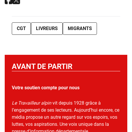
CGT
LIVREURS
MIGRANTS
AVANT DE PARTIR
Votre soutien compte pour nous
Le Travailleur alpin
vit depuis 1928 grâce à
l’engagement de ses lecteurs. Aujourd’hui encore, ce
média propose un autre regard sur vos espoirs, vos
luttes, vos aspirations. Une voix unique dans la
presse d’information départementale.