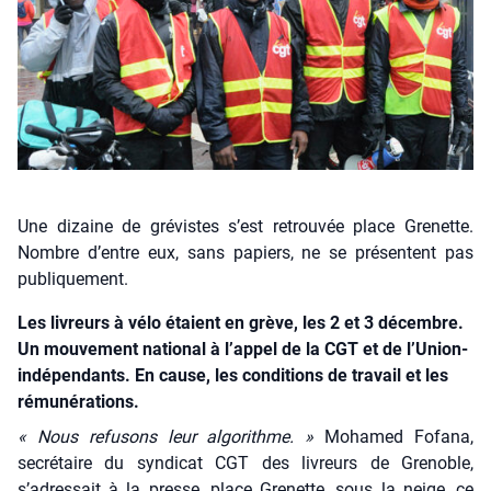
Une dizaine de grévistes s’est retrouvée place Grenette.
Nombre d’entre eux, sans papiers, ne se présentent pas
publiquement.
Les livreurs à vélo étaient en grève, les 2 et 3 décembre.
Un mouvement national à l’appel de la CGT et de l’Union-
indépendants. En cause, les conditions de travail et les
rémunérations.
« Nous refu­sons leur algo­rithme. »
Moha­med Fofa­na,
secré­taire du syn­di­cat CGT des livreurs de Gre­noble,
s’adressait à la presse, place Gre­nette, sous la neige, ce