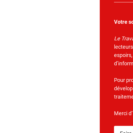
Votre s
Le Trava
lecteurs
espoirs,
d’infor
Pour pr
dévelop
traitem
Merci d