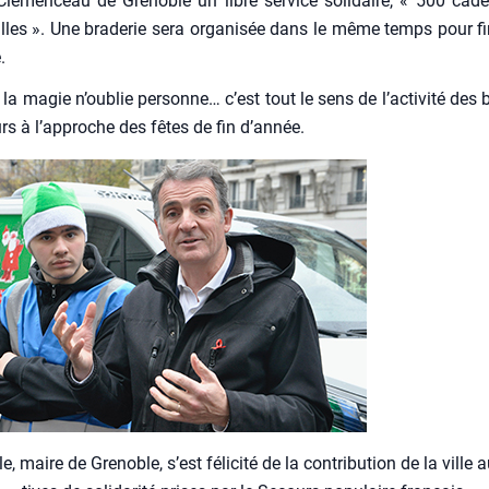
Clé­men­ceau de Gre­noble un libre ser­vice soli­daire, « 500 ca
les ». Une bra­de­rie sera orga­ni­sée dans le même temps pour fi
é.
la magie n’oublie per­sonne… c’est tout le sens de l’activité des 
s à l’approche des fêtes de fin d’année.
le, maire de Gre­noble, s’est féli­ci­té de la contri­bu­tion de la ville au