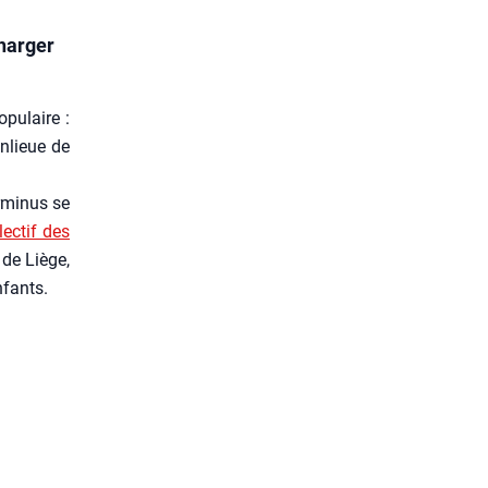
charger
pu­laire :
n­lieue de
r­mi­nus se
­lec­tif des
 de Liège,
enfants.