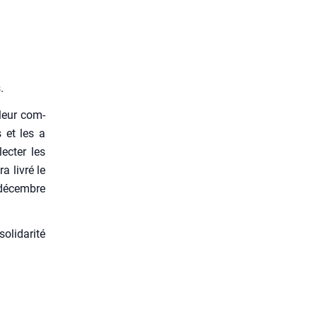
.
 leur com­
s et les a
ec­ter les
a livré le
 décembre
li­da­ri­té