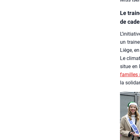
Le trai
de cade
L’initiat
un trai­n
Liège, en
Le cli­mat
situe en 
familles 
la soli­da