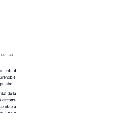
ol­li­ca­
ue enfant
Gre­noble,
u­laire.
n­tal de la
 cir­cons­
décembre à