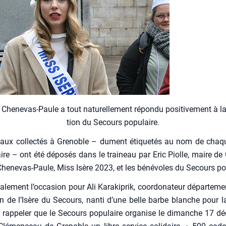
Che­ne­vas-Paule a tout natu­rel­le­ment répon­du posi­ti­ve­ment à la s
tion du Secours popu­laire.
aux col­lec­tés à Gre­noble – dument éti­que­tés au nom de chaq
­taire – ont été dépo­sés dans le trai­neau par Eric Piolle, maire de 
he­ne­vas-Paule, Miss Isère 2023, et les béné­voles du Secours pop
­le­ment l’occasion pour Ali Kara­ki­prik, coor­do­na­teur dépar­te­me
ion de l’Isère du Secours, nan­ti d’une belle barbe blanche pour la
 rap­pe­ler que le Secours popu­laire orga­nise le dimanche 17 