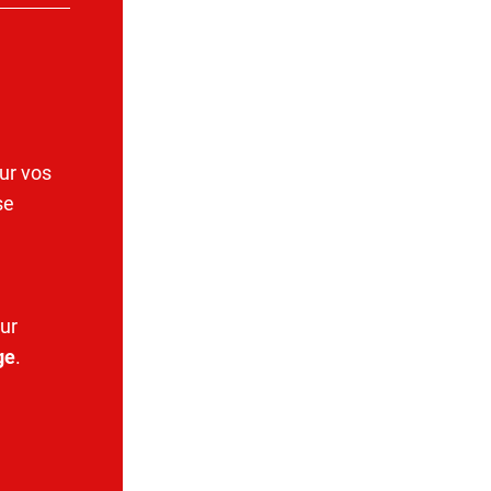
ur vos
se
ur
ge
.