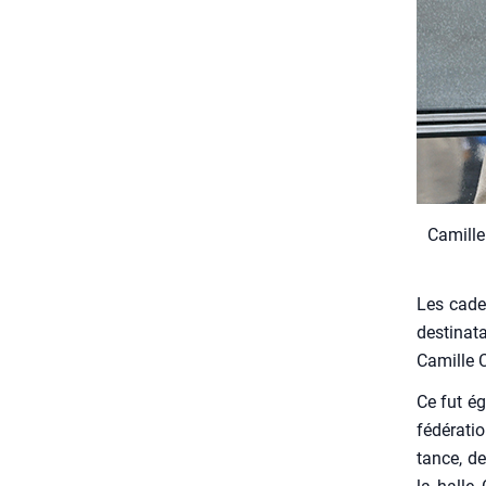
Camille 
Les cade
des­ti­na
Camille C
Ce fut éga
fédé­ra­t
tance, de