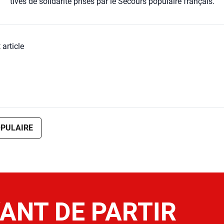
tives de soli­da­ri­té prises par le Secours popu­laire fran­çais.
 article
PULAIRE
ANT DE PARTIR