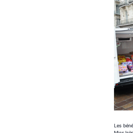
Les béné
Miss Isèr