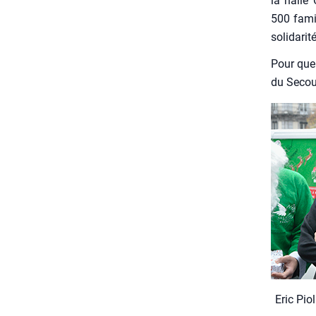
la halle 
500 famil
soli­da­ri­t
Pour que 
du Secour
Eric Piol