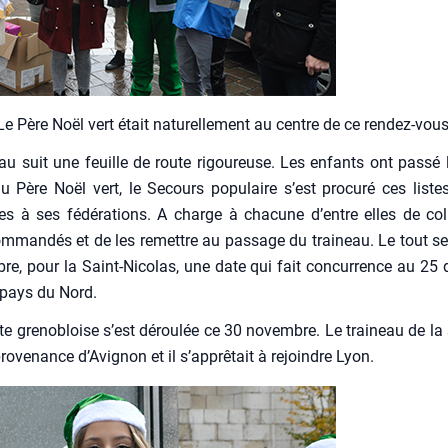
Le Père Noël vert était natu­rel­le­ment au centre de ce ren­dez-vous
eau suit une feuille de route rigou­reuse. Les enfants ont pas­sé
Père Noël vert, le Secours popu­laire s’est pro­cu­ré ces liste
es à ses fédé­ra­tions. A charge à cha­cune d’entre elles de col­l
m­man­dés et de les remettre au pas­sage du trai­neau. Le tout ser
e, pour la Saint-Nico­las, une date qui fait concur­rence au 25
 pays du Nord.
te gre­no­bloise s’est dérou­lée ce 30 novembre. Le trai­neau de la so
pro­ve­nance d’Avignon et il s’apprêtait à rejoindre Lyon.