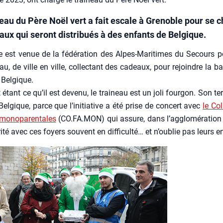
neau du Père Noël vert a fait escale à Grenoble pour se 
aux qui seront distribués à des enfants de Belgique.
ive est venue de la fédé­ra­tion des Alpes-Mari­times du Secours po
eau, de ville en ville, col­lec­tant des cadeaux, pour rejoindre la ba
 Bel­gique.
 étant ce qu’il est deve­nu, le trai­neau est un joli four­gon. Son te
Bel­gique, parce que l’initiative a été prise de concert avec
le Col
mono­pa­ren­tales
(CO.FA.MON) qui assure, dans l’ag­glo­mé­ra­tion
­ri­té avec ces foyers sou­vent en dif­fi­cul­té… et n’oublie pas leurs 