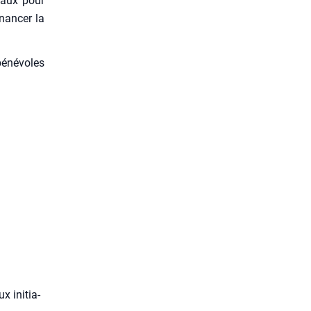
deaux pour
nan­cer la
béné­voles
x ini­tia­