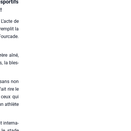
sportifs
!
L’acte de
em­plit la
Four­cade.
rère aîné,
s, la bles­
, sans non
it rire le
t ceux qui
n ath­lète
t inter­na­
 le stade