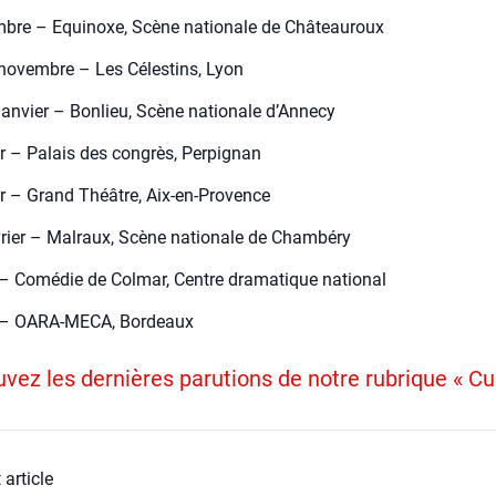
re – Equi­noxe, Scène natio­nale de Châ­teau­roux
novembre – Les Céles­tins, Lyon
jan­vier – Bon­lieu, Scène natio­nale d’Annecy
er – Palais des congrès, Per­pi­gnan
er – Grand Théâtre, Aix-en-Pro­vence
vrier – Mal­raux, Scène natio­nale de Cham­bé­ry
 Comé­die de Col­mar, Centre dra­ma­tique natio­nal
– OARA-MECA, Bor­deaux
vez les dernières parutions de notre rubrique « Cu
 article