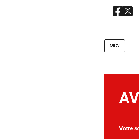
MC2
AV
Votre s