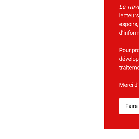
Le Trava
lecteurs
espoirs,
d’infor
Pour pr
dévelop
traitem
Merci d
Faire