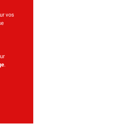
ur vos
se
ur
ge
.