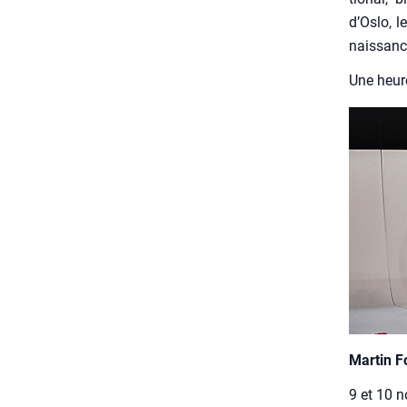
d’Oslo, l
nais­sanc
Une heure
Mar­tin 
9 et 10 