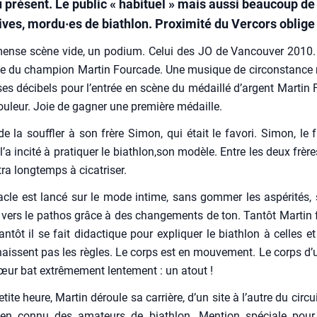
 présent. Le public « habituel » mais aussi beaucoup de 
ives, mordu·es de biathlon. Proximité du Vercors oblige 
mense scène vide, un podium. Celui des JO de Van­cou­ver 2010. 
e du cham­pion Mar­tin Four­cade. Une musique de cir­cons­tance r
ses déci­bels pour l’entrée en scène du médaillé d’argent Mar­tin 
ou­leur. Joie de gagner une pre­mière médaille.
de la souf­fler à son frère Simon, qui était le favo­ri. Simon, le f
l’a inci­té à pra­ti­quer le biathlon,son modèle. Entre les deux frère
ra long­temps à cica­tri­ser.
acle est lan­cé sur le mode intime, sans gom­mer les aspé­ri­tés
r vers le pathos grâce à des chan­ge­ments de ton. Tan­tôt Mar­tin fa
an­tôt il se fait didac­tique pour expli­quer le biath­lon à celles e
aissent pas les règles. Le corps est en mou­ve­ment. Le corps d’u
œur bat extrê­me­ment len­te­ment : un atout !
ite heure, Mar­tin déroule sa car­rière, d’un site à l’autre du cir­cui
 bien connu des ama­teurs de biath­lon. Men­tion spé­ciale pour