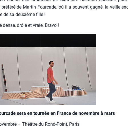
e pré­fé­ré de Mar­tin Four­cade, où il a sou­vent gagné, la veille en
e de sa deuxième fille !
 dense, drôle et vraie. Bra­vo !
Four­cade sera en tour­née en France de novembre à mars
novembre – Théâtre du Rond-Point, Paris