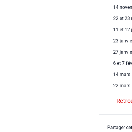
14 novemb
22 et 23 
11 et 12 
23 jan­vi
27 jan­vi
6 et 7 fé
14 mars –
22 mars 
Retrou
Partager cet