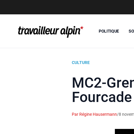
POLITIQUE
SO
CULTURE
MC2-Greno
Fourcade 
Par Régine Hausermann
/
8 novem