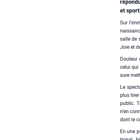
répondu
et sport
Sur l’im
nais­sanc
salle de 
Joie et d
Dou­leur 
celui qui 
sure met­t
Le spec­t
plus tire
public. T
n’en conn
dont le c
En une pet
tio­nal,