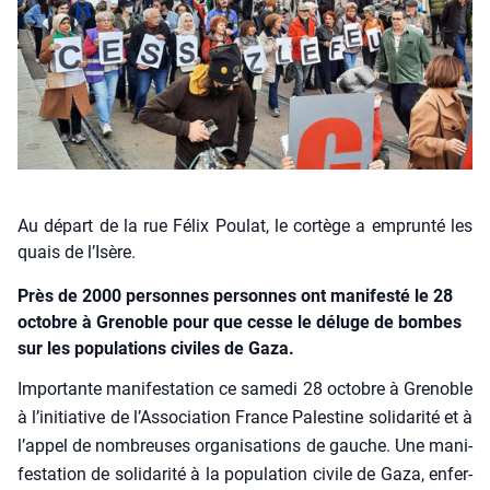
Au départ de la rue Félix Poulat, le cortège a emprunté les
quais de l’Isère.
Près de 2000 personnes personnes ont manifesté le 28
octobre à Grenoble pour que cesse le déluge de bombes
sur les populations civiles de Gaza.
Impor­tante mani­fes­ta­tion ce same­di 28 octobre à Gre­noble
à l’i­ni­tia­tive de l’As­so­cia­tion France Pales­tine soli­da­ri­té et à
l’ap­pel de nom­breuses orga­ni­sa­tions de gauche. Une mani­
fes­ta­tion de soli­da­ri­té à la popu­la­tion civile de Gaza, enfer­