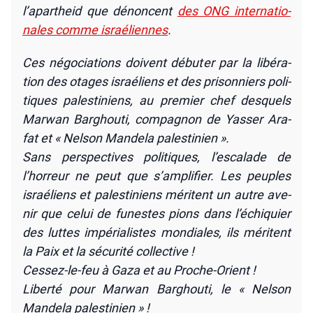
l’apartheid que dénoncent
des ONG inter­na­tio­
nales comme israé­liennes
.
Ces négo­cia­tions doivent débu­ter par la libé­ra­
tion des otages israé­liens et des pri­son­niers poli­
tiques pales­ti­niens, au pre­mier chef des­quels
Mar­wan Bar­ghou­ti, com­pa­gnon de Yas­ser Ara­
fat et « Nel­son Man­de­la pales­ti­nien ».
Sans pers­pec­tives poli­tiques, l’escalade de
l’horreur ne peut que s’amplifier. Les peuples
israé­liens et pales­ti­niens méritent un autre ave­
nir que celui de funestes pions dans l’échiquier
des luttes impé­ria­listes mon­diales, ils méritent
la Paix et la sécu­ri­té col­lec­tive !
Ces­sez-le-feu à Gaza et au Proche-Orient !
Liber­té pour Mar­wan Bar­ghou­ti, le « Nel­son
Man­de­la pales­ti­nien » !