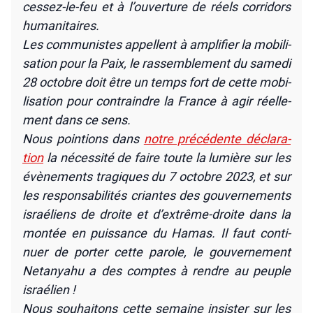
ces­sez-le-feu et à l’ouverture de réels cor­ri­dors
huma­ni­taires.
Les com­mu­nistes appellent à ampli­fier la mobi­li­
sa­tion pour la Paix, le ras­sem­ble­ment du same­di
28 octobre doit être un temps fort de cette mobi­
li­sa­tion pour contraindre la France à agir réel­le­
ment dans ce sens.
Nous poin­tions dans
notre pré­cé­dente décla­ra­
tion
la néces­si­té de faire toute la lumière sur les
évè­ne­ments tra­giques du 7 octobre 2023, et sur
les res­pon­sa­bi­li­tés criantes des gou­ver­ne­ments
israé­liens de droite et d’extrême-droite dans la
mon­tée en puis­sance du Hamas. Il faut conti­
nuer de por­ter cette parole, le gou­ver­ne­ment
Neta­nya­hu a des comptes à rendre au peuple
israé­lien !
Nous sou­hai­tons cette semaine insis­ter sur les