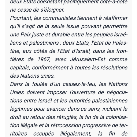
deux Etats coexis­tant paci­fi­que­ment côte-à-côte
ne cesse de s’éloigner.
Pour­tant, les com­mu­nistes tiennent à réaf­fir­mer
qu’il s’agit de la seule issue pou­vant per­mettre
une Paix juste et durable entre les peuples israé­
liens et pales­ti­niens : deux Etats, l’E­tat de Pales­
tine, aux côtés de l’Etat d’Israël, dans les fron­
tières de 1967, avec Jéru­sa­lem-Est comme
capi­tale, confor­mé­ment à toutes les réso­lu­tions
des Nations unies.
Dans la fou­lée d’un ces­sez-le-feu, les Nations
Unies doivent impo­ser l’ouverture de négo­cia­
tions entre Israël et les auto­ri­tés pales­ti­niennes
légi­times pour avan­cer dans ce sens, incluant le
droit au retour des réfu­giés, la fin de la colo­ni­sa­
tion illé­gale et la rétro­ces­sion pro­gres­sive de ter­
ri­toires occu­pés illé­ga­le­ment, la fin de