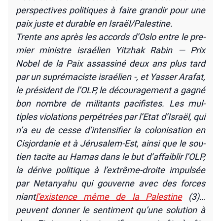
pers­pec­tives poli­tiques à faire gran­dir pour une
paix juste et durable en Israël/Palestine.
Trente ans après les accords d’Oslo entre le pre­
mier ministre israé­lien Yitz­hak Rabin — Prix
Nobel de la Paix assas­si­né deux ans plus tard
par un supré­ma­ciste israé­lien -, et Yas­ser Ara­fat,
le pré­sident de l’OLP, le décou­ra­ge­ment a gagné
bon nombre de mili­tants paci­fistes. Les mul­
tiples vio­la­tions per­pé­trées par l’Etat d’Israël, qui
n’a eu de cesse d’intensifier la colo­ni­sa­tion en
Cis­jor­da­nie et à Jéru­sa­lem-Est, ain­si que le sou­
tien tacite au Hamas dans le but d’affaiblir l’OLP,
la dérive poli­tique à l’extrême-droite impul­sée
par Neta­nya­hu qui gou­verne avec des forces
niant
l’existence même de la Pales­tine
(3)…
peuvent don­ner le sen­ti­ment qu’une solu­tion à