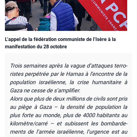
L’appel de la fédération communiste de l’Isère à la
manifestation du 28 octobre
Trois semaines après la vague d’attaques ter­ro­
ristes per­pé­trée par le Hamas à l’encontre de la
popu­la­tion israé­lienne, la crise huma­ni­taire à
Gaza ne cesse de s’amplifier.
Alors que plus de deux mil­lions de civils sont pris
au piège à Gaza – la den­si­té de popu­la­tion la
plus forte au monde, plus de 4000 habi­tants au
kilomètre/carré – et subissent les bom­bar­de­
ments de l’armée israé­lienne, l’urgence est au