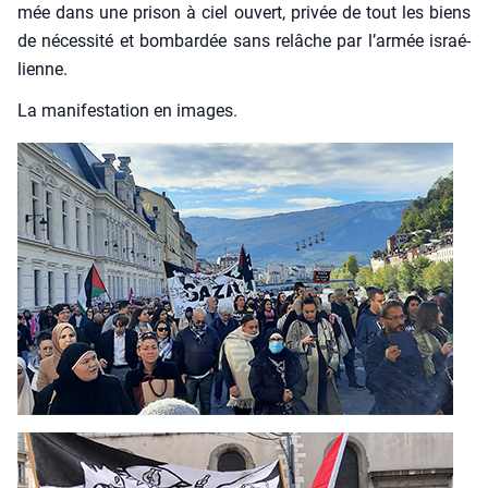
mée dans une pri­son à ciel ouvert, pri­vée de tout les biens
de néces­si­té et bom­bar­dée sans relâche par l’ar­mée israé­
lienne.
La mani­fes­ta­tion en images.