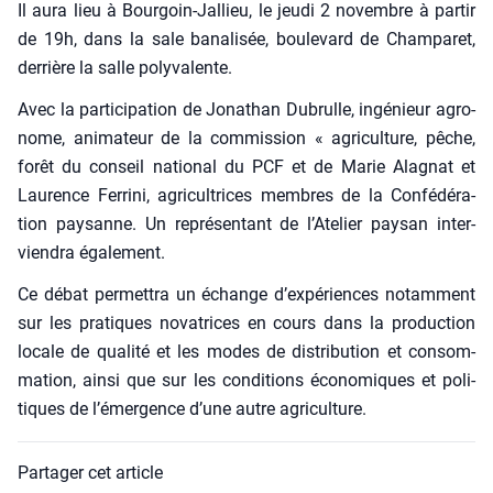
Il aura lieu à Bour­goin-Jal­lieu, le jeu­di 2 novembre à par­tir
de 19h, dans la sale bana­li­sée, bou­le­vard de Cham­pa­ret,
der­rière la salle poly­va­lente.
Avec la par­ti­ci­pa­tion de Jona­than Dubrulle, ingé­nieur agro­
nome, ani­ma­teur de la com­mis­sion « agri­cul­ture, pêche,
forêt du conseil natio­nal du PCF et de Marie Ala­gnat et
Lau­rence Fer­ri­ni, agri­cul­trices membres de la Confé­dé­ra­
tion pay­sanne. Un repré­sen­tant de l’A­te­lier pay­san inter­
vien­dra éga­le­ment.
Ce débat per­met­tra un échange d’ex­pé­riences notam­ment
sur les pra­tiques nova­trices en cours dans la pro­duc­tion
locale de qua­li­té et les modes de dis­tri­bu­tion et consom­
ma­tion, ain­si que sur les condi­tions éco­no­miques et poli­
tiques de l’é­mer­gence d’une autre agri­cul­ture.
Partager cet article