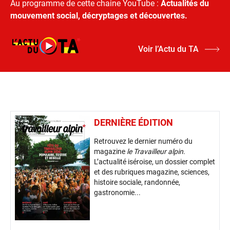
Au programme de cette chaine YouTube :
Actualités du
mouvement social, décryptages et découvertes.
Voir l’Actu du TA
DERNIÈRE ÉDITION
Retrouvez le dernier numéro du
magazine
le Travailleur alpin
.
L’actualité iséroise, un dossier complet
et des rubriques magazine, sciences,
histoire sociale, randonnée,
gastronomie...