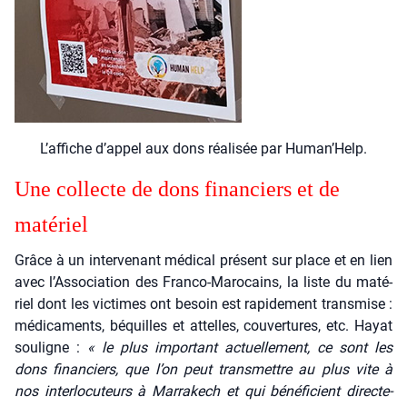
L’affiche d’appel aux dons réa­li­sée par Human’Help.
Une col­lecte de dons finan­ciers et de
maté­riel
Grâce à un inter­ve­nant médi­cal pré­sent sur place et en lien
avec l’Association des Fran­co-Maro­cains, la liste du maté­
riel dont les vic­times ont besoin est rapi­de­ment trans­mise :
médi­ca­ments, béquilles et attelles, cou­ver­tures, etc. Hayat
sou­ligne :
« le plus impor­tant actuel­le­ment, ce sont les
dons finan­ciers, que l’on peut trans­mettre au plus vite à
nos inter­lo­cu­teurs à Mar­ra­kech et qui béné­fi­cient direc­te­