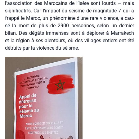
l’association des Maro­cains de l’Isère sont lourds — mais
signi­fi­ca­tifs. Car l’impact du séisme de magni­tude 7 qui a
frap­pé le Maroc, un phé­no­mène d’une rare vio­lence, a cau­
sé la mort de plus de 2900 per­sonnes, selon un der­nier
bilan. Des dégâts immenses sont à déplo­rer à Mar­ra­kech
et la région à ses alen­tours, où des vil­lages entiers ont été
détruits par la vio­lence du séisme.