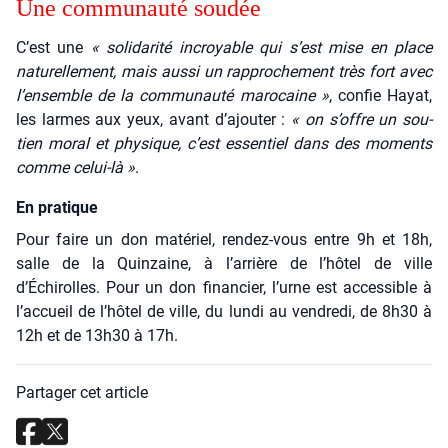
Une com­mu­nau­té sou­dée
C’est une
« soli­da­ri­té incroyable qui s’est mise en place
natu­rel­le­ment, mais aus­si un rap­pro­che­ment très fort avec
l’ensemble de la com­mu­nau­té maro­caine »
, confie Hayat,
les larmes aux yeux, avant d’ajouter :
« on s’offre un sou­
tien moral et phy­sique, c’est essen­tiel dans des moments
comme celui-là »
.
En pratique
Pour faire un don maté­riel, ren­dez-vous entre 9h et 18h,
salle de la Quin­zaine, à l’arrière de l’hôtel de ville
d’Échirolles. Pour un don finan­cier, l’urne est acces­sible à
l’accueil de l’hôtel de ville, du lun­di au ven­dre­di, de 8h30 à
12h et de 13h30 à 17h.
Partager cet article