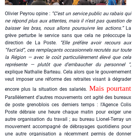
Oli­vier Pey­rou opine :
“C’est un ser­vice public au rabais qui
ne répond plus aux attentes, mais il n’est pas ques­tion de
bais­ser les bras, nous allons pour­suivre les actions.”
La
grève per­turbe le ser­vice sans que cela ne pré­oc­cupe la
direc­tion de La Poste.
“Elle pré­fère avoir recours aux
“fact’aid”, ces rem­pla­çants occa­sion­nels recru­tés sur toute
la Région — avec le coût par­ti­cu­liè­re­ment éle­vé que cela
repré­sente — plu­tôt que d’embaucher du per­son­nel “
,
explique Natha­lie Bar­teau. Cela alors que le gou­ver­ne­ment
veut impo­ser une réforme des retraites visant à dégra­der
Mais pour­tant
encore plus la situa­tion des sala­riés.
Paral­lè­le­ment d’autres mou­ve­ments ont agi­té des bureaux
de poste gre­no­blois ces der­niers temps : l’Agence Colis
Poste débraie une heure chaque matin pour exi­ger une
autre orga­ni­sa­tion du tra­vail ; au bureau Lio­nel-Ter­ray un
mou­ve­ment accom­pa­gné de débrayages quo­ti­diens pour
une autre orga­ni­sa­tion a récem­ment per­mis de don­ner