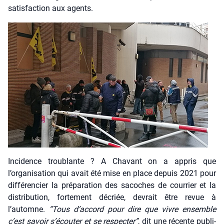
satis­fac­tion aux agents.
Inci­dence trou­blante ? A Cha­vant on a appris que
l’organisation qui avait été mise en place depuis 2021 pour
dif­fé­ren­cier la pré­pa­ra­tion des sacoches de cour­rier et la
dis­tri­bu­tion, for­te­ment décriée, devrait être revue à
l’automne.
“Tous d’accord pour dire que vivre ensemble
c’est savoir s’écouter et se res­pec­ter”
, dit une récente publi­