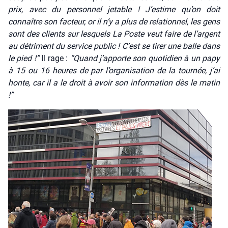
prix, avec du per­son­nel jetable ! J’estime qu’on doit
connaître son fac­teur, or il n’y a plus de rela­tion­nel, les gens
sont des clients sur les­quels La Poste veut faire de l’argent
au détri­ment du ser­vice public ! C’est se tirer une balle dans
le pied !”
Il rage :
“Quand j’apporte son quo­ti­dien à un papy
à 15 ou 16 heures de par l’organisation de la tour­née, j’ai
honte, car il a le droit à avoir son infor­ma­tion dès le matin
!”