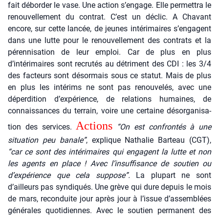
fait débor­der le vase. Une action s’engage. Elle per­met­tra le
renou­vel­le­ment du contrat. C’est un déclic. A Cha­vant
encore, sur cette lan­cée, de jeunes inté­ri­maires s’engagent
dans une lutte pour le renou­vel­le­ment des contrats et la
péren­ni­sa­tion de leur emploi. Car de plus en plus
d’intérimaires sont recru­tés au détri­ment des CDI : les 3/4
des fac­teurs sont désor­mais sous ce sta­tut. Mais de plus
en plus les inté­rims ne sont pas renou­ve­lés, avec une
déper­di­tion d’expérience, de rela­tions humaines, de
connais­sances du ter­rain, voire une cer­taine désor­ga­ni­sa­
Actions
tion des ser­vices.
“On est confron­tés à une
situa­tion peu banale”
, explique Natha­lie Bar­teau (CGT),
“car ce sont des inté­ri­maires qui engagent la lutte et non
les agents en place ! Avec l’insuffisance de sou­tien ou
d’expérience que cela sup­pose”.
La plu­part ne sont
d’ailleurs pas syn­di­qués. Une grève qui dure depuis le mois
de mars, recon­duite jour après jour à l’issue d’assemblées
géné­rales quo­ti­diennes. Avec le sou­tien per­ma­nent des