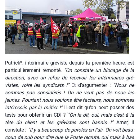
Patrick*, inté­ri­maire gré­viste depuis la pre­mière heure, est
par­ti­cu­liè­re­ment remon­té.
“On constate un blo­cage de la
direc­tion, avec un refus de rece­voir les inté­ri­maires gré­
vistes, voire les syn­di­cats !”
Et d’argumenter :
“Nous ne
sommes pas consi­dé­rés ! On ne veut pas de nous les
jeunes. Pour­tant nous vou­lons être fac­teurs, nous sommes
inté­res­sés par le métier !”
Il est dit qu’on peut pas­ser des
tests pour obte­nir un CDI ?
“On le dit, oui, mais c’est à la
tête du client et les gré­vistes sont ban­nis !”
Amer, il
constate :
“il y a beau­coup de paroles en l’air. On voit beau­
coup de pub pour dire que la Poste recrute, oui mais à bas