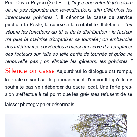
Pour Oli­vier Pey­rou (Sud PTT),
“il y a une volon­té très claire
de ne pas répondre aux reven­di­ca­tions afin d’éliminer les
inté­ri­maires gré­vistes ”
. Il dénonce la casse du ser­vice
public à la Poste, la course à la ren­ta­bi­li­té. Il détaille :
”on
sépare les fonc­tions du tri et de la dis­tri­bu­tion : le fac­teur
n’a plus la maî­trise d’organiser sa tour­née ; on embauche
des inté­ri­maires cor­véables à mer­ci qui servent à rem­pla­cer
des fac­teurs sur telle ou telle par­tie de tour­née et qu’on ne
renou­velle pas ; on éli­mine les gêneurs, les gré­vistes…”
Silence on casse
Aujourd’hui le dia­logue est rom­pu,
la Poste misant sur le pour­ris­se­ment d’un conflit qu’elle ne
sou­haite pas voir débor­der du cadre local. Une forte pres­
sion s’effectue à tel point que les gré­vistes refusent de se
lais­ser pho­to­gra­phier désor­mais.