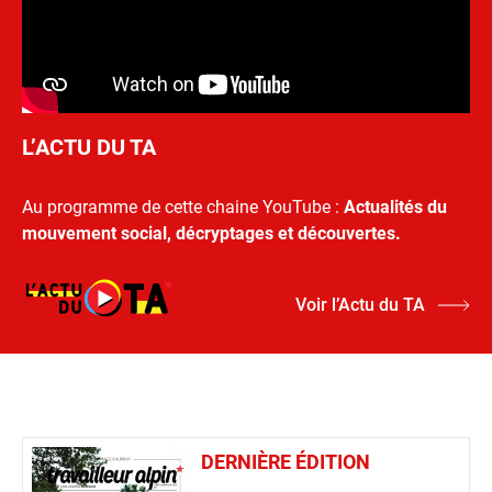
L’ACTU DU TA
Au programme de cette chaine YouTube :
Actualités du
mouvement social, décryptages et découvertes.
Voir l’Actu du TA
DERNIÈRE ÉDITION