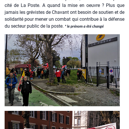
ci­té de La Poste. A quand la mise en oeuvre ? Plus que
jamais les gré­vistes de Cha­vant ont besoin de sou­tien et de
soli­da­ri­té pour mener un com­bat qui contri­bue à la défense
du sec­teur public de la poste.
* le pré­nom a été chan­gé