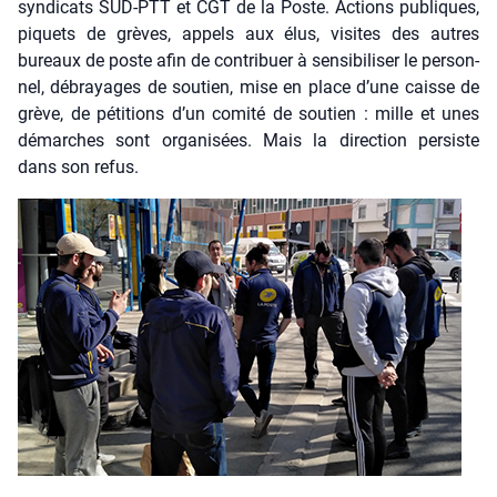
syn­di­cats SUD-PTT et CGT de la Poste. Actions publiques,
piquets de grèves, appels aux élus, visites des autres
bureaux de poste afin de contri­buer à sen­si­bi­li­ser le per­son­
nel, débrayages de sou­tien, mise en place d’une caisse de
grève, de péti­tions d’un comi­té de sou­tien : mille et unes
démarches sont orga­ni­sées. Mais la direc­tion per­siste
dans son refus.