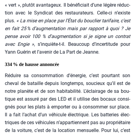
« vert », plu­tôt avan­ta­geux. Il béné­fi­ciait d’une légère réduc­
tion avec le Syn­di­cat des res­tau­ra­teurs. Celle-ci n’existe
plus.
« La mise en place par l’État du bou­clier tari­faire, c’est
en fait 25 % d’augmentation mais par rap­port à quoi ? Je
pense avoir 100 % d’augmentation si je signe un contrat
avec Engie »
, s’inquiète-t-il. Beau­coup d’incertitude pour
Yann Gué­rin et l’avenir de La Part de Jeanne.
334 % de hausse annoncée
Réduire sa consom­ma­tion d’énergie, c’est pour­tant son
che­val de bataille depuis long­temps, sou­cieux qu’il est de
notre pla­nète et de son habi­ta­bi­li­té. L’éclairage de sa bou­
tique est assu­ré par des LED et il uti­lise des bocaux consi­
gnés pour les plats à empor­ter ou à consom­mer sur place.
Il a fait l’achat d’un véhi­cule élec­trique. Les bat­te­ries élec­
triques de ces véhi­cules n’appartiennent pas au pro­prié­taire
de la voi­ture, c’est de la loca­tion men­suelle. Pour lui, c’est