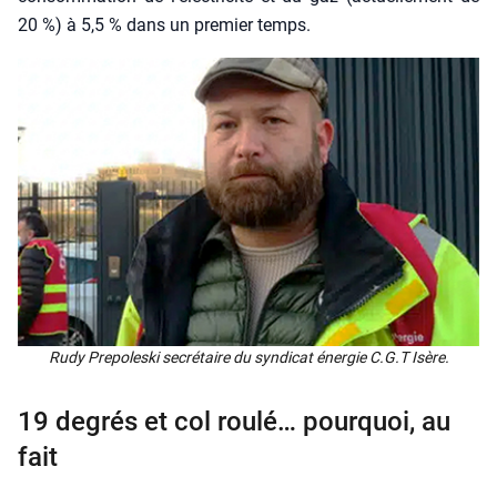
20 %) à 5,5 % dans un pre­mier temps.
Rudy Pre­po­les­ki secré­taire du syn­di­cat éner­gie C.G.T Isère.
19 degrés et col roulé… pourquoi, au
fait