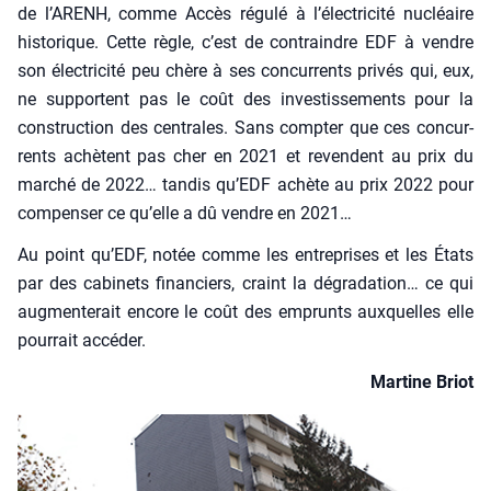
de l’ARENH, comme Accès régu­lé à l’électricité nucléaire
his­to­rique. Cette règle, c’est de contraindre EDF à vendre
son élec­tri­ci­té peu chère à ses concur­rents pri­vés qui, eux,
ne sup­portent pas le coût des inves­tis­se­ments pour la
construc­tion des cen­trales. Sans comp­ter que ces concur­
rents achètent pas cher en 2021 et revendent au prix du
mar­ché de 2022… tan­dis qu’EDF achète au prix 2022 pour
com­pen­ser ce qu’elle a dû vendre en 2021…
Au point qu’EDF, notée comme les entre­prises et les États
par des cabi­nets finan­ciers, craint la dégra­da­tion… ce qui
aug­men­te­rait encore le coût des emprunts aux­quelles elle
pour­rait accé­der.
Mar­tine Briot