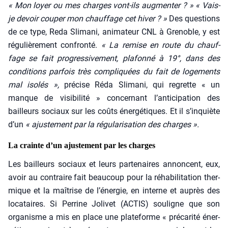
« Mon loyer ou mes charges vont-ils aug­men­ter ? » « Vais-
je devoir cou­per mon chauf­fage cet hiver ? »
Des ques­tions
de ce type, Reda Sli­ma­ni, ani­ma­teur CNL à Gre­noble, y est
régu­liè­re­ment confron­té.
« La remise en route du chauf­
fage se fait pro­gres­si­ve­ment, pla­fon­né à 19°, dans des
condi­tions par­fois très com­pli­quées du fait de loge­ments
mal iso­lés »,
pré­cise Réda Sli­ma­ni, qui regrette « un
manque de visi­bi­li­té » concer­nant l’anticipation des
bailleurs sociaux sur les coûts éner­gé­tiques. Et il s’inquiète
d’un
« ajus­te­ment par la régu­la­ri­sa­tion des charges ».
La crainte d’un ajustement par les charges
Les bailleurs sociaux et leurs par­te­naires annoncent, eux,
avoir au contraire fait beau­coup pour la réha­bi­li­ta­tion ther­
mique et la maî­trise de l’énergie, en interne et auprès des
loca­taires. Si Per­rine Joli­vet (ACTIS) sou­ligne que son
orga­nisme a mis en place une pla­te­forme « pré­ca­ri­té éner­