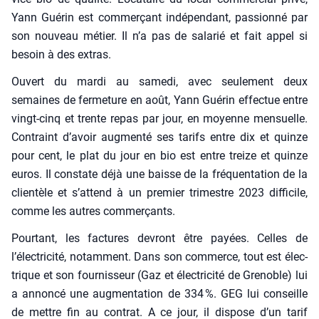
Yann Gué­rin est com­mer­çant indé­pen­dant, pas­sion­né par
son nou­veau métier. Il n’a pas de sala­rié et fait appel si
besoin à des extras.
Ouvert du mar­di au same­di, avec seule­ment deux
semaines de fer­me­ture en août, Yann Gué­rin effec­tue entre
vingt-cinq et trente repas par jour, en moyenne men­suelle.
Contraint d’avoir aug­men­té ses tarifs entre dix et quinze
pour cent, le plat du jour en bio est entre treize et quinze
euros. Il constate déjà une baisse de la fré­quen­ta­tion de la
clien­tèle et s’attend à un pre­mier tri­mestre 2023 dif­fi­cile,
comme les autres com­mer­çants.
Pour­tant, les fac­tures devront être payées. Celles de
l’électricité, notam­ment. Dans son com­merce, tout est élec­
trique et son four­nis­seur (Gaz et élec­tri­ci­té de Gre­noble) lui
a annon­cé une aug­men­ta­tion de 334 %. GEG lui conseille
de mettre fin au contrat. A ce jour, il dis­pose d’un tarif