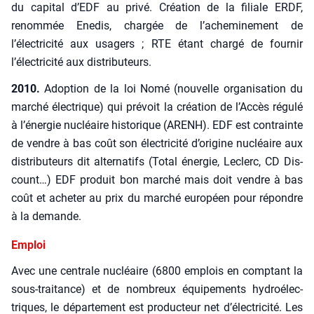
du capi­tal d’EDF au pri­vé. Créa­tion de la filiale ERDF,
renom­mée Ene­dis, char­gée de l’acheminement de
l’électricité aux usa­gers ; RTE étant char­gé de four­nir
l’électricité aux dis­tri­bu­teurs.
2010.
Adop­tion de la loi Nomé (nou­velle orga­ni­sa­tion du
mar­ché élec­trique) qui pré­voit la créa­tion de l’Accès régu­lé
à l’énergie nucléaire his­to­rique (ARENH). EDF est contrainte
de vendre à bas coût son élec­tri­ci­té d’origine nucléaire aux
dis­tri­bu­teurs dit alter­na­tifs (Total éner­gie, Leclerc, CD Dis­
count…) EDF pro­duit bon mar­ché mais doit vendre à bas
coût et ache­ter au prix du mar­ché euro­péen pour répondre
à la demande.
Emploi
Avec une cen­trale nucléaire (6800 emplois en comp­tant la
sous-trai­tance) et de nom­breux équi­pe­ments hydro­élec­
triques, le dépar­te­ment est pro­duc­teur net d’électricité. Les