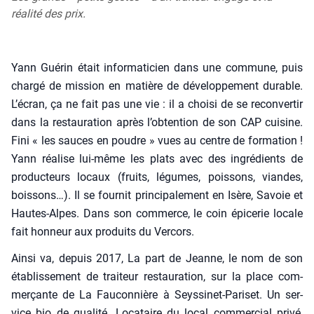
réalité des prix.
Yann Gué­rin était infor­ma­ti­cien dans une com­mune, puis
char­gé de mis­sion en matière de déve­lop­pe­ment durable.
L’écran, ça ne fait pas une vie : il a choi­si de se recon­ver­tir
dans la res­tau­ra­tion après l’obtention de son CAP cui­sine.
Fini « les sauces en poudre » vues au centre de for­ma­tion !
Yann réa­lise lui-même les plats avec des ingré­dients de
pro­duc­teurs locaux (fruits, légumes, pois­sons, viandes,
bois­sons…). Il se four­nit prin­ci­pa­le­ment en Isère, Savoie et
Hautes-Alpes. Dans son com­merce, le coin épi­ce­rie locale
fait hon­neur aux pro­duits du Ver­cors.
Ain­si va, depuis 2017, La part de Jeanne, le nom de son
éta­blis­se­ment de trai­teur res­tau­ra­tion, sur la place com­
mer­çante de La Fau­con­nière à Seys­si­net-Pari­set. Un ser­
vice bio de qua­li­té. Loca­taire du local com­mer­cial pri­vé,