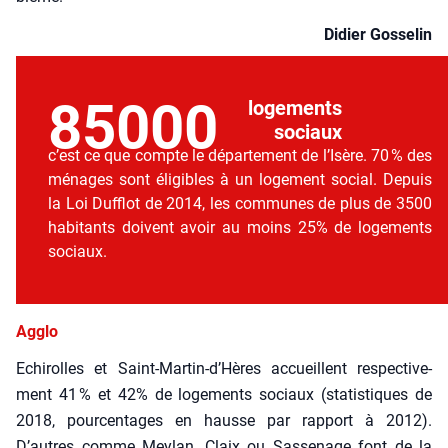
Didier Gos­se­lin
85000
loge­ments
sociaux
c’est ce que compte le dépar­te­ment de l’Isère. 70 % des
ménages sont éli­gibles à un loge­ment social. Depuis
la Loi Duf­flot de 2014, les com­munes de plus de 3500
habi­tants doivent avoir au moins 25% de loge­ments
sociaux.
Agglo
Echi­rolles et Saint-Martin‑d’Hères accueillent res­pec­ti­ve­
ment 41 % et 42% de loge­ments sociaux (sta­tis­tiques de
2018, pour­cen­tages en hausse par rap­port à 2012).
D’autres comme Mey­lan, Claix ou Sas­se­nage font de la