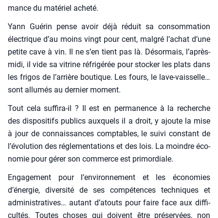
mance du maté­riel ache­té.
Yann Gué­rin pense avoir déjà réduit sa consom­ma­tion
élec­trique d’au moins vingt pour cent, mal­gré l’achat d’une
petite cave à vin. Il ne s’en tient pas là. Désor­mais, l’après-
midi, il vide sa vitrine réfri­gé­rée pour sto­cker les plats dans
les fri­gos de l’arrière bou­tique. Les fours, le lave-vais­selle…
sont allu­més au der­nier moment.
Tout cela suf­fi­ra-il ? Il est en per­ma­nence à la recherche
des dis­po­si­tifs publics aux­quels il a droit, y ajoute la mise
à jour de connais­sances comp­tables, le sui­vi constant de
l’évolution des régle­men­ta­tions et des lois. La moindre éco­
no­mie pour gérer son com­merce est pri­mor­diale.
Enga­ge­ment pour l’environnement et les éco­no­mies
d’énergie, diver­si­té de ses com­pé­tences tech­niques et
admi­nis­tra­tives… autant d’atouts pour faire face aux dif­fi­
cul­tés. Toutes choses qui doivent être pré­ser­vées, non