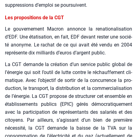
sup­pres­sions d’emploi se pour­suivent.
Les propositions de la CGT
Le gou­ver­ne­ment Macron annonce la rena­tio­na­li­sa­tion
d’EDF. Une éta­ti­sa­tion, en fait, EDF devant res­ter une socié­
té ano­nyme. Le rachat de ce qui avait été ven­du en 2004
repré­sente dix mil­liards d’euros d’argent public.
La CGT demande la créa­tion d’un ser­vice public glo­bal de
l’énergie qui soit l’outil de lutte contre le réchauf­fe­ment cli­
ma­tique. Avec l’objectif de sor­tir de la concur­rence la pro­
duc­tion, le trans­port, la dis­tri­bu­tion et la com­mer­cia­li­sa­tion
de l’énergie. La CGT pro­pose de struc­tu­rer cet ensemble en
éta­blis­se­ments publics (EPIC) gérés démo­cra­ti­que­ment
avec la par­ti­ci­pa­tion de repré­sen­tants des sala­riés et des
citoyens. Par ailleurs, s’agissant d’un bien de pre­mière
néces­si­té, la CGT demande la baisse de la TVA sur la
consom­ma­tion de l’électricité et du gaz (actuel­le­ment de