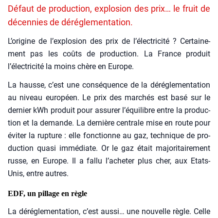
Défaut de production, explosion des prix… le fruit de
décennies de déréglementation.
L’origine de l’explosion des prix de l’électricité ? Cer­tai­ne­
ment pas les coûts de pro­duc­tion. La France pro­duit
l’électricité la moins chère en Europe.
La hausse, c’est une consé­quence de la déré­gle­men­ta­tion
au niveau euro­péen. Le prix des mar­chés est basé sur le
der­nier kWh pro­duit pour assu­rer l’équilibre entre la pro­duc­
tion et la demande. La der­nière cen­trale mise en route pour
évi­ter la rup­ture : elle fonc­tionne au gaz, tech­nique de pro­
duc­tion qua­si immé­diate. Or le gaz était majo­ri­tai­re­ment
russe, en Europe. Il a fal­lu l’acheter plus cher, aux Etats-
Unis, entre autres.
EDF, un pillage en règle
La déré­gle­men­ta­tion, c’est aus­si… une nou­velle règle. Celle