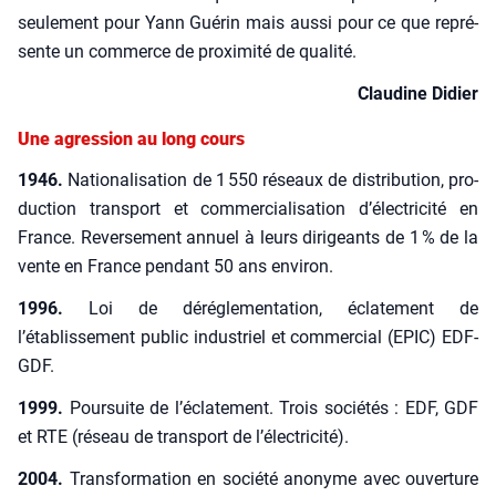
seule­ment pour Yann Gué­rin mais aus­si pour ce que repré­
sente un com­merce de proxi­mi­té de qua­li­té.
Clau­dine Didier
Une agression au long cours
1946.
Natio­na­li­sa­tion de 1 550 réseaux de dis­tri­bu­tion, pro­
duc­tion trans­port et com­mer­cia­li­sa­tion d’électricité en
France. Rever­se­ment annuel à leurs diri­geants de 1 % de la
vente en France pen­dant 50 ans envi­ron.
1996.
Loi de déré­gle­men­ta­tion, écla­te­ment de
l’établissement public indus­triel et com­mer­cial (EPIC) EDF-
GDF.
1999.
Pour­suite de l’éclatement. Trois socié­tés : EDF, GDF
et RTE (réseau de trans­port de l’électricité).
2004.
Trans­for­ma­tion en socié­té ano­nyme avec ouver­ture