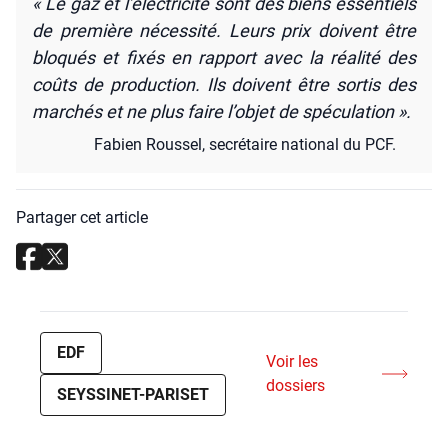
« Le gaz et l’électricité sont des biens essen­tiels
de pre­mière néces­si­té. Leurs prix doivent être
blo­qués et fixés en rap­port avec la réa­li­té des
coûts de pro­duc­tion. Ils doivent être sor­tis des
mar­chés et ne plus faire l’objet de spé­cu­la­tion ».
Fabien Rous­sel, secré­taire natio­nal du PCF.
Partager cet article
EDF
Voir les
dossiers
SEYSSINET-PARISET