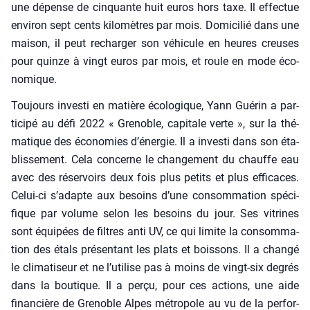
une dépense de cin­quante huit euros hors taxe. Il effec­tue
envi­ron sept cents kilo­mètres par mois. Domi­ci­lié dans une
mai­son, il peut rechar­ger son véhi­cule en heures creuses
pour quinze à vingt euros par mois, et roule en mode éco­
no­mique.
Tou­jours inves­ti en matière éco­lo­gique, Yann Gué­rin a par­
ti­ci­pé au défi 2022 « Gre­noble, capi­tale verte », sur la thé­
ma­tique des éco­no­mies d’énergie. Il a inves­ti dans son éta­
blis­se­ment. Cela concerne le chan­ge­ment du chauffe eau
avec des réser­voirs deux fois plus petits et plus effi­caces.
Celui-ci s’adapte aux besoins d’une consom­ma­tion spé­ci­
fique par volume selon les besoins du jour. Ses vitrines
sont équi­pées de filtres anti UV, ce qui limite la consom­ma­
tion des étals pré­sen­tant les plats et bois­sons. Il a chan­gé
le cli­ma­ti­seur et ne l’utilise pas à moins de vingt-six degrés
dans la bou­tique. Il a per­çu, pour ces actions, une aide
finan­cière de Gre­noble Alpes métro­pole au vu de la per­for­