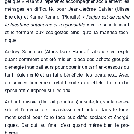
gé­tique » visant à repé­rer et accom­pa­gner socia­le­ment les
ménages en dif­fi­cul­té, pour Jean-Jérôme Cal­vier (Ulisse
Ener­gie) et Karine Renard (Plu­ra­lis)
« l’enjeu est de rendre
le loca­taire auto­nome et res­pon­sable »
en le sen­si­bi­li­sant
et le for­mant aux éco-gestes ain­si qu’à la maî­trise tech­
nique.
Audrey Schem­bri (Alpes Isère Habi­tat) abonde en expli­
quant com­ment ont été mis en place des achats grou­pés
d’énergie inter bailleurs pour obte­nir un tarif en-des­sous du
tarif régle­men­té et en faire béné­fi­cier les loca­taires… Avec
un suc­cès fina­le­ment rela­tif suite aux effets du mar­ché
spé­cu­la­tif euro­péen sur les prix…
Arthur Lhuis­sier (Un Toit pour tous) insiste, lui, sur la néces­
si­té et l’urgence de l’investissement public dans le loge­
ment social pour faire face aux défis sociaux et éner­gé­
tiques. Car oui, au final, c’est quand même bien le pro­
blème.