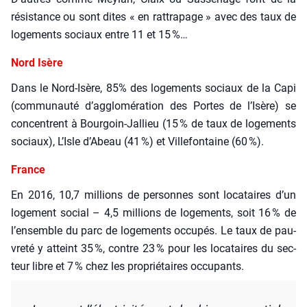
résis­tance ou sont dites « en rat­tra­page » avec des taux de
loge­ments sociaux entre 11 et 15 %…
Nord Isère
Dans le Nord-Isère, 85% des loge­ments sociaux de la Capi
(com­mu­nau­té d’agglomération des Portes de l’Isère) se
concentrent à Bour­goin-Jal­lieu (15 % de taux de loge­ments
sociaux), L’Isle d’Abeau (41 %) et Vil­le­fon­taine (60 %).
France
En 2016, 10,7 mil­lions de per­sonnes sont loca­taires d’un
loge­ment social – 4,5 mil­lions de loge­ments, soit 16 % de
l’ensemble du parc de loge­ments occu­pés. Le taux de pau­
vre­té y atteint 35 %, contre 23 % pour les loca­taires du sec­
teur libre et 7 % chez les pro­prié­taires occu­pants.