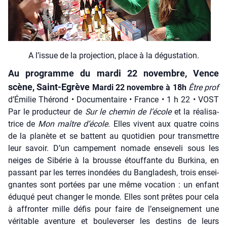
A l’is­sue de la pro­jec­tion, place à la dégus­ta­tion.
Au pro­gramme du mar­di 22 novembre, Vence
scène, Saint-Egrève
Mar­di 22 novembre à 18h
Être prof
d’Émilie Thé­rond • Docu­men­taire • France • 1 h 22 • VOST
Par le pro­duc­teur de
Sur le che­min de l’école
et la réa­li­sa­
trice de
Mon maître d’école.
Elles vivent aux quatre coins
de la pla­nète et se battent au quo­ti­dien pour trans­mettre
leur savoir. D’un cam­pe­ment nomade ense­ve­li sous les
neiges de Sibé­rie à la brousse étouf­fante du Bur­ki­na, en
pas­sant par les terres inon­dées du Ban­gla­desh, trois ensei­
gnantes sont por­tées par une même voca­tion : un enfant
édu­qué peut chan­ger le monde. Elles sont prêtes pour cela
à affron­ter mille défis pour faire de l’enseignement une
véri­table aven­ture et bou­le­ver­ser les des­tins de leurs