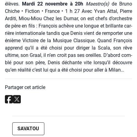
élèves.
Mar­di 22 novembre à 20h
Maestro(s)
de Bru­no
Chiche • Fic­tion • France • 1 h 27 Avec Yvan Attal, Pierre
Ardi­ti, Miou-Miou Chez les Dumar, on est chefs d’orchestre
de père en fils : Fran­çois achève une longue et brillante car­
rière inter­na­tio­nale tan­dis que Denis vient de rem­por­ter une
énième Vic­toire de la Musique Clas­sique. Quand Fran­çois
apprend qu’il a été choi­si pour diri­ger la Sca­la, son rêve
ultime, son Graal, il n’en croit pas ses oreilles. D’abord com­
blé pour son père, Denis déchante vite lorsqu’il découvre
qu’en réa­li­té c’est lui qui a été choi­si pour aller à Milan…
Partager cet article
SAVATOU