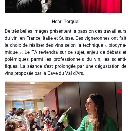
Hen­ri Torgue.
De très belles images pré­sentent la pas­sion des tra­vailleurs
du vin, en France, Ita­lie et Suisse. Ces vigne­ronnes ont fait
le choix de réa­li­ser des vins selon la tech­nique « bio­dy­na­
mique ». Le TA revien­dra sur ce sujet, enjeu de débats et
polé­miques par­mi les pro­fes­sion­nels du vin, les scien­ti­
fiques. La séance s’est pro­lon­gée par une dégus­ta­tion de
vins pro­po­sée par la Cave du Val d’Ars.