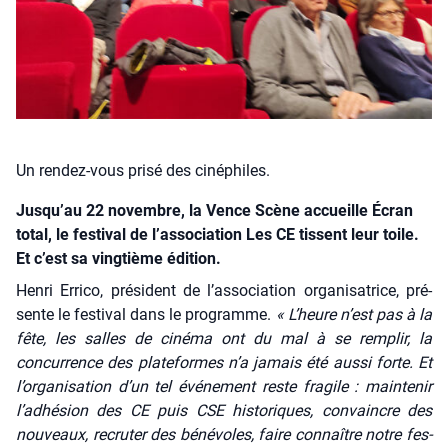
Un rendez-vous prisé des cinéphiles.
Jusqu’au 22 novembre, la Vence Scène accueille Écran
total, le festival de l’association Les CE tissent leur toile.
Et c’est sa vingtième édition.
Hen­ri Erri­co, pré­sident de l’as­so­cia­tion orga­ni­sa­trice, pré­
sente le fes­ti­val dans le pro­gramme.
« L’heure n’est pas à la
fête, les salles de ciné­ma ont du mal à se rem­plir, la
concur­rence des pla­te­formes n’a jamais été aus­si forte. Et
l’organisation d’un tel évé­ne­ment reste fra­gile : main­te­nir
l’adhésion des CE puis CSE his­to­riques, convaincre des
nou­veaux, recru­ter des béné­voles, faire connaître notre fes­