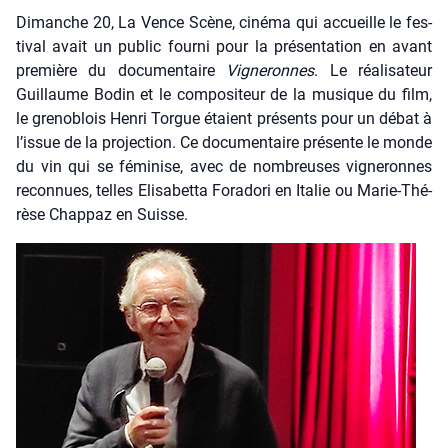
Dimanche 20, La Vence Scène, ciné­ma qui accueille le fes­
ti­val avait un public four­ni pour la pré­sen­ta­tion en avant
pre­mière du docu­men­taire
Vigne­ronnes
. Le réa­li­sa­teur
Guillaume Bodin et le com­po­si­teur de la musique du film,
le gre­no­blois Hen­ri Torgue étaient pré­sents pour un débat à
l’issue de la pro­jec­tion. Ce docu­men­taire pré­sente le monde
du vin qui se fémi­nise, avec de nom­breuses vigne­ronnes
recon­nues, telles Eli­sa­bet­ta Fora­do­ri en Ita­lie ou Marie-Thé­
rèse Chap­paz en Suisse.