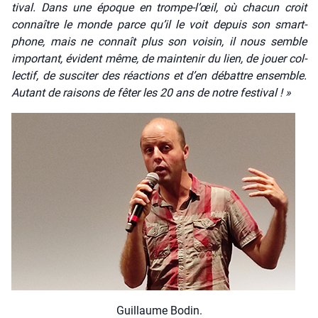
ti­val. Dans une époque en trompe‑l’œil, où cha­cun croit
connaître le monde parce qu’il le voit depuis son smart­
phone, mais ne connaît plus son voi­sin, il nous semble
impor­tant, évident même, de main­te­nir du lien, de jouer col­
lec­tif, de sus­ci­ter des réac­tions et d’en débattre ensemble.
Autant de rai­sons de fêter les 20 ans de notre fes­ti­val ! »
Guillaume Bodin.