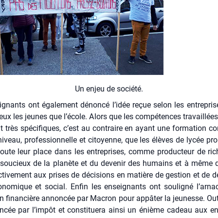
Un enjeu de socié­té.
­gnants ont éga­le­ment dénon­cé l’idée reçue selon les entre­pris
eux les jeunes que l’école. Alors que les com­pé­tences tra­vaillées
t très spé­ci­fiques, c’est au contraire en ayant une for­ma­tion co
iveau, pro­fes­sion­nelle et citoyenne, que les élèves de lycée pro
oute leur place dans les entre­prises, comme pro­duc­teur de ri
sou­cieux de la pla­nète et du deve­nir des humains et à même de 
ec­ti­ve­ment aux prises de déci­sions en matière de ges­tion et de dé
no­mique et social. Enfin les ensei­gnants ont sou­li­gné l’arn
tion finan­cière annon­cée par Macron pour appâ­ter la jeu­nesse. Out
n­cée par l’impôt et consti­tue­ra ain­si un énième cadeau aux ent