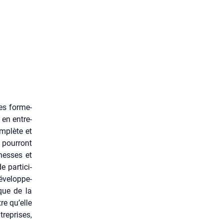
es for­me­
 en entre­
m­plète et
 pour­ront
chesses et
par­ti­ci­
ve­lop­pe­
aque de la
re qu’elle
re­prises,