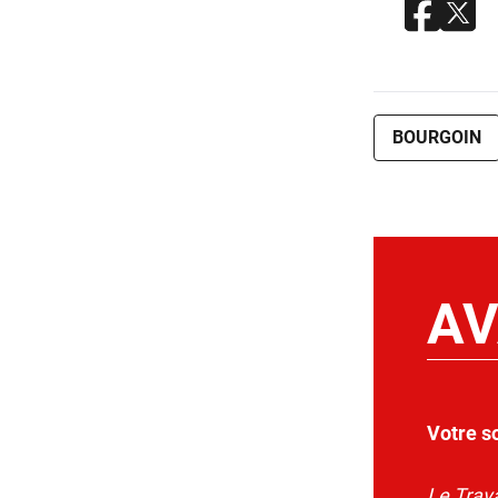
BOURGOIN
AV
Votre s
Le Trava