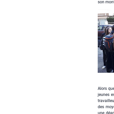
son mon­t
Alors que
jeunes es
tra­vaille
des moyen
une déam­