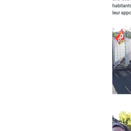
habi­tant
leur appor