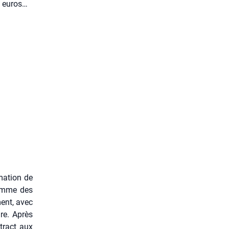
 2 euros…
ma­tion de
 comme des
ment, avec
ire. Après
 tract aux