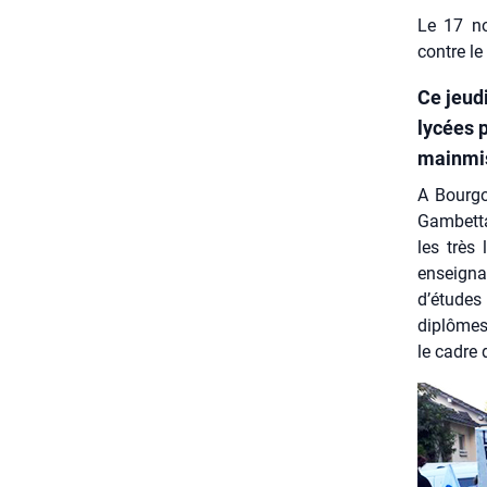
Le 17 no
contre le
Ce jeud
lycées 
mainmis
A Bour­go
Gam­bet­ta
les très
ensei­gna
d’études 
diplômes 
le cadre 