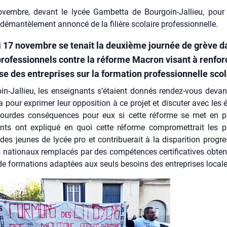
vembre, devant le lycée Gambetta de Bourgoin-Jallieu, pour 
 démantèlement annoncé de la filière scolaire professionnelle.
i 17 novembre se tenait la deuxième journée de grève d
professionnels contre la réforme Macron visant à renfor
e des entreprises sur la formation professionnelle scol
in-Jal­lieu, les ensei­gnants s’étaient don­nés ren­dez-vous devan
 pour expri­mer leur oppo­si­tion à ce pro­jet et dis­cu­ter avec les 
 lourdes consé­quences pour eux si cette réforme se met en p
nts ont expli­qué en quoi cette réforme com­pro­met­trait les p
des jeunes de lycée pro et contri­bue­rait à la dis­pa­ri­tion pro­gre
natio­naux rem­pla­cés par des com­pé­tences cer­ti­fi­ca­tives obte
de for­ma­tions adap­tées aux seuls besoins des entre­prises locale