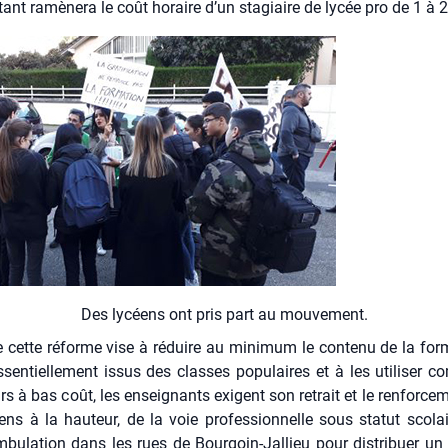
ant ramè­ne­ra le coût horaire d’un sta­giaire de lycée pro de 1 à
Des lycéens ont pris part au mou­ve­ment.
 cette réforme vise à réduire au mini­mum le conte­nu de la for­
sen­tiel­le­ment issus des classes popu­laires et à les uti­li­ser
urs à bas coût, les ensei­gnants exigent son retrait et le ren­for­ce­
s à la hau­teur, de la voie pro­fes­sion­nelle sous sta­tut sco­la
bu­la­tion dans les rues de Bour­goin-Jal­lieu pour dis­tri­buer un