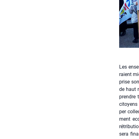
Les ensei
raient mi
prise son
de haut n
prendre t
citoyens 
per col­l
ment eco­
rétri­bu­
sera fina