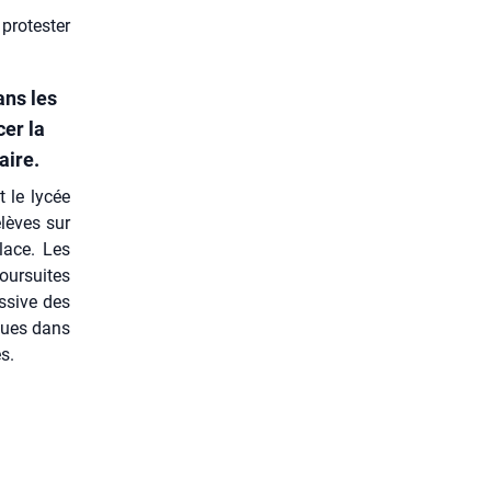
protester
ans les
cer la
aire.
t le lycée
élèves sur
lace. Les
our­suites
s­sive des
­nues dans
s.