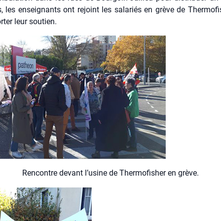
s, les ensei­gnants ont rejoint les sala­riés en grève de Ther­mo­fi
­ter leur sou­tien.
Ren­contre devant l’u­sine de Ther­mo­fi­sher en grève.