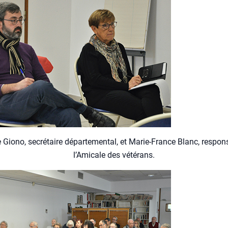
 Gio­no, secré­taire dépar­te­men­tal, et Marie-France Blanc, res­pon
l’A­mi­cale des vété­rans.