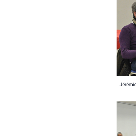
Jéré­mie