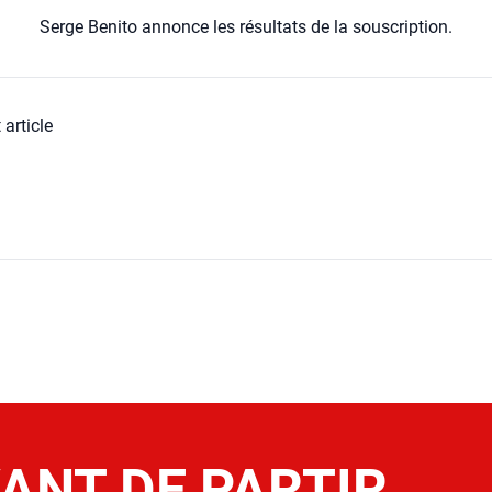
Serge Beni­to annonce les résul­tats de la sous­crip­tion.
 article
ANT DE PARTIR