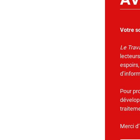
Votre s
Le Trava
lecteurs
espoirs,
d’infor
Pour pr
dévelop
traitem
Merci d