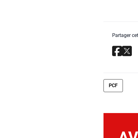
Partager cet
PCF
AV