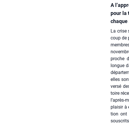
A l’appr
pour la
chaque 
La crise 
coup de p
membres 
novembre 
proche de
longue dat
dépar­te­
elles son
ver­sé de
toire réc
l’a­près-
plai­sir à
tion ont 
sous­crits