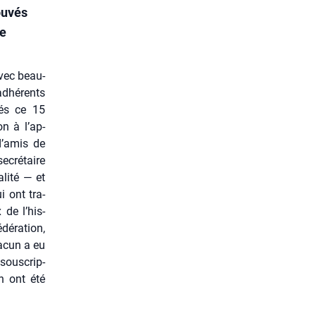
ouvés
ée
avec beau­
adhé­rents
és ce 15
on à l’ap­
d’a­mis de
ecré­taire
li­té — et
i ont tra­
 de l’his­
é­ra­tion,
a­cun a eu
sous­crip­
in ont été