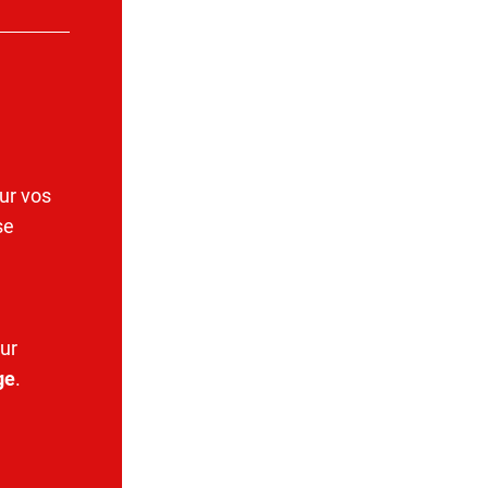
ur vos
se
ur
ge
.