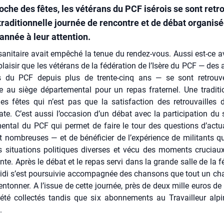
oche des fêtes, les vétérans du PCF isérois se sont retr
 traditionnelle journée de rencontre et de débat organis
année à leur attention.
sani­taire avait empê­ché la tenue du ren­dez-vous. Aus­si est-ce 
lai­sir que les vété­rans de la fédé­ra­tion de l’I­sère du PCF — des 
du PCF depuis plus de trente-cinq ans — se sont retrou­v
au siège dépar­te­men­tal pour un repas fra­ter­nel. Une tra­di­ti
s fêtes qui n’est pas que la satis­fac­tion des retrou­vailles 
e. C’est aus­si l’oc­ca­sion d’un débat avec la par­ti­ci­pa­tion du s
men­tal du PCF qui per­met de faire le tour des ques­tions d’ac­tua­
t nom­breuses — et de béné­fi­cier de l’ex­pé­rience de mili­tants qu
s situa­tions poli­tiques diverses et vécu des moments cru­ciaux
ente. Après le débat et le repas ser­vi dans la grande salle de la féd
midi s’est pour­sui­vie accom­pa­gnée des chan­sons que tout un ch
 enton­ner. A l’is­sue de cette jour­née, près de deux mille euros de 
été col­lec­tés tan­dis que six abon­ne­ments au Tra­vailleur alp
.