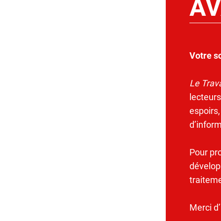
AV
Votre s
Le Trava
lecteurs
espoirs,
d’infor
Pour pr
dévelop
traitem
Merci d