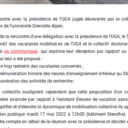
ontre avec la présidence de l’UGA jugée décevante par le coll
s de l’université Grenoble Alpes.
de la ren­contre d’une délé­ga­tion avec la pré­si­dence de l’UGA, le 
lec­tif des vaca­taires mobilisé.es de l’U­GA et le col­lec­tif doctor
ié
un com­mu­ni­qué
qui exprime leur décep­tion par rap­port au 
i leur a été pro­po­sé :
re trop res­treint des vaca­taires concer­nés ;
 rému­né­ra­tion horaire des heures d’enseignement infé­rieur au S
­né­ra­tion des acti­vi­tés de recherche ;
col­lec­tifs sou­lignent cepen­dant que cette pro­po­si­tion d’un c
ière avan­cée par rap­port à l’existant (heures de vaca­tion sans
lifier et d’étendre la dyna­mique de mobi­li­sa­tion col­lec­tive ils 
ion publique mar­di 17 mai 2022 à 12h00 (bâti­ment Sten­dhal,
re compte en détail de la réunion avec la pré­si­dence et déci­de