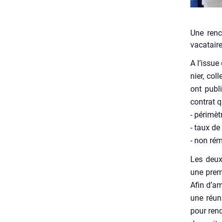
Une renc
vacataire
A l’issue 
nier, col­
ont publ
contrat qu
- péri­mèt
- taux de
- non rému
Les deux 
une pre­m
Afin d’amp
une réun
pour rend