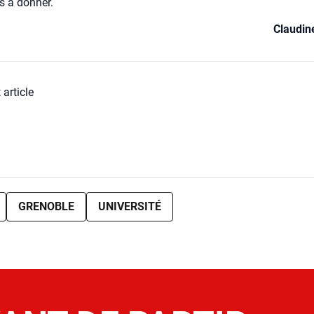
s à don­ner.
Clau­di
 article
GRENOBLE
UNIVERSITÉ