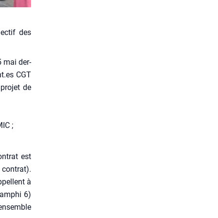
ectif des
5 mai der­
ant.es CGT
pro­jet de
MIC ;
ontrat est
 contrat).
appellent à
 amphi 6)
r ensemble