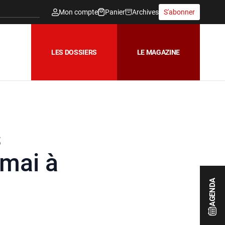
Mon compte
Panier
Archives
S'abonner
LES DOSSIERS
LE MAGAZINE
s
 mai à
AGENDA