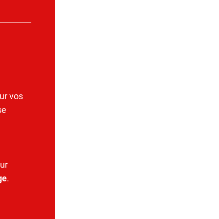
ur vos
se
ur
ge
.