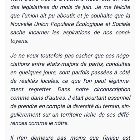
des légis­la­tives du mois de juin. Je me féli­cite
que l’u­nion ait pu abou­tir, et je sou­haite que la
Nou­velle Union Popu­laire Éco­lo­gique et Sociale
sache incar­ner les aspi­ra­tions de nos conci­
toyens.
Je ne veux tou­te­fois pas cacher que ces négo­
cia­tions entre états-majors de par­tis, conduites
en quelques jours, sont par­fois pas­sées à côté
de réa­li­tés locales, ce que l’on peut légi­ti­me­
ment regret­ter. Dans notre cir­cons­crip­tion
comme dans d’autres, il était pour­tant essen­tiel
de prendre en compte la diver­si­té du ter­rain, sin­
gu­liè­re­ment sur un ter­ri­toire riche de ses dif­fé­
rences comme le nôtre.
Il n’en demeure pas moins que l’enjeu est