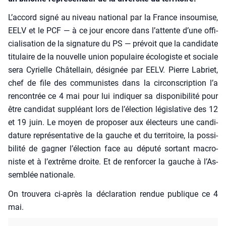
L’ac­cord signé au niveau natio­nal par la France insou­mise,
EELV et le PCF — à ce jour encore dans l’at­tente d’une offi­
cia­li­sa­tion de la signa­ture du PS — pré­voit que la can­di­date
titu­laire de la nou­velle union popu­laire éco­lo­giste et sociale
sera Cyrielle Châ­tel­lain, dési­gnée par EELV. Pierre Labriet,
chef de file des com­mu­nistes dans la cir­cons­crip­tion l’a
ren­con­trée ce 4 mai pour lui indi­quer sa dis­po­ni­bi­li­té pour
être can­di­dat sup­pléant lors de l’é­lec­tion légis­la­tive des 12
et 19 juin. Le moyen de pro­po­ser aux élec­teurs une can­di­
da­ture repré­sen­ta­tive de la gauche et du ter­ri­toire, la pos­si­
bi­li­té de gagner l’é­lec­tion face au dépu­té sor­tant macro­
niste et à l’ex­trême droite. Et de ren­for­cer la gauche à l’As­
sem­blée natio­nale.
On trou­ve­ra ci-après la décla­ra­tion ren­due publique ce 4
mai.