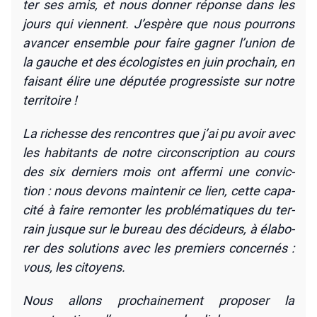
ter ses amis, et nous don­ner réponse dans les
jours qui viennent. J’es­père que nous pour­rons
avan­cer ensemble pour faire gagner l’u­nion de
la gauche et des éco­lo­gistes en juin pro­chain, en
fai­sant élire une dépu­tée pro­gres­siste sur notre
ter­ri­toire !
La richesse des ren­contres que j’ai pu avoir avec
les habi­tants de notre cir­cons­crip­tion au cours
des six der­niers mois ont affer­mi une convic­
tion : nous devons main­te­nir ce lien, cette capa­
ci­té à faire remon­ter les pro­blé­ma­tiques du ter­
rain jusque sur le bureau des déci­deurs, à éla­bo­
rer des solu­tions avec les pre­miers concer­nés :
vous, les citoyens.
Nous allons pro­chai­ne­ment pro­po­ser la