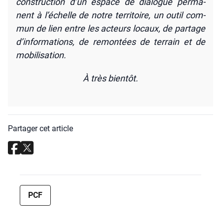
construc­tion d’un espace de dia­logue per­ma­
nent à l’é­chelle de notre ter­ri­toire, un outil com­
mun de lien entre les acteurs locaux, de par­tage
d’in­for­ma­tions, de remon­tées de ter­rain et de
mobi­li­sa­tion.
À très bien­tôt.
Partager cet article
PCF