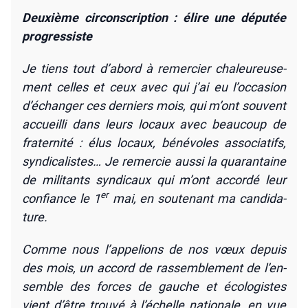
Deuxième cir­cons­crip­tion : élire une dépu­tée
pro­gres­siste
Je tiens tout d’a­bord à remer­cier cha­leu­reu­se­
ment celles et ceux avec qui j’ai eu l’oc­ca­sion
d’é­chan­ger ces der­niers mois, qui m’ont sou­vent
accueilli dans leurs locaux avec beau­coup de
fra­ter­ni­té : élus locaux, béné­voles asso­cia­tifs,
syn­di­ca­listes… Je remer­cie aus­si la qua­ran­taine
de mili­tants syn­di­caux qui m’ont accor­dé leur
er
confiance le 1
mai, en sou­te­nant ma can­di­da­
ture.
Comme nous l’ap­pe­lions de nos vœux depuis
des mois, un accord de ras­sem­ble­ment de l’en­
semble des forces de gauche et éco­lo­gistes
vient d’être trou­vé à l’é­chelle natio­nale, en vue