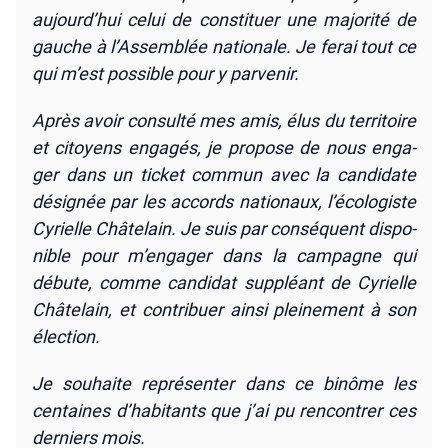
aujourd’hui celui de consti­tuer une majo­ri­té de
gauche à l’Assemblée natio­nale. Je ferai tout ce
qui m’est pos­sible pour y par­ve­nir.
Après avoir consul­té mes amis, élus du ter­ri­toire
et citoyens enga­gés, je pro­pose de nous enga­
ger dans un ticket com­mun avec la can­di­date
dési­gnée par les accords natio­naux, l’é­co­lo­giste
Cyrielle Châ­te­lain. Je suis par consé­quent dis­po­
nible pour m’engager dans la cam­pagne qui
débute, comme can­di­dat sup­pléant de Cyrielle
Châ­te­lain, et contri­buer ain­si plei­ne­ment à son
élec­tion.
Je sou­haite repré­sen­ter dans ce binôme les
cen­taines d’ha­bi­tants que j’ai pu ren­con­trer ces
der­niers mois.