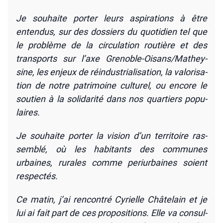
Je sou­haite por­ter leurs aspi­ra­tions à être
enten­dus, sur des dos­siers du quo­ti­dien tel que
le pro­blème de la cir­cu­la­tion rou­tière et des
trans­ports sur l’axe Gre­noble-Oisans/­Ma­they­
sine, les enjeux de réin­dus­tria­li­sa­tion, la valo­ri­sa­
tion de notre patri­moine cultu­rel, ou encore le
sou­tien à la soli­da­ri­té dans nos quar­tiers popu­
laires.
Je sou­haite por­ter la vision d’un ter­ri­toire ras­
sem­blé, où les habi­tants des com­munes
urbaines, rurales comme per­iur­baines soient
res­pec­tés.
Ce matin, j’ai ren­con­tré Cyrielle Châ­te­lain et je
lui ai fait part de ces pro­po­si­tions. Elle va consul­