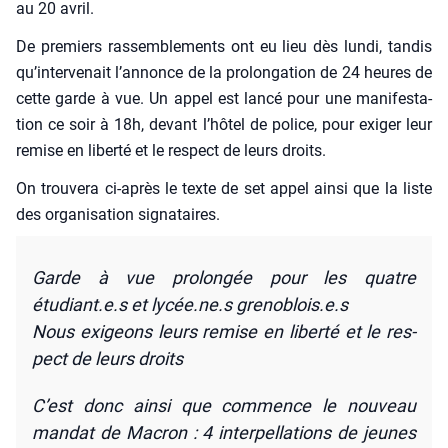
au 20 avril.
De pre­miers ras­sem­ble­ments ont eu lieu dès lun­di, tan­dis
qu’intervenait l’annonce de la pro­lon­ga­tion de 24 heures de
cette garde à vue. Un appel est lan­cé pour une mani­fes­ta­
tion ce soir à 18h, devant l’hôtel de police, pour exi­ger leur
remise en liber­té et le res­pect de leurs droits.
On trou­ve­ra ci-après le texte de set appel ain­si que la liste
des orga­ni­sa­tion signa­taires.
Garde à vue pro­lon­gée pour les quatre
étudiant.e.s et lycée.ne.s grenoblois.e.s
Nous exi­geons leurs remise en liber­té et le res­
pect de leurs droits
C’est donc ain­si que com­mence le nou­veau
man­dat de Macron : 4 inter­pel­la­tions de jeunes