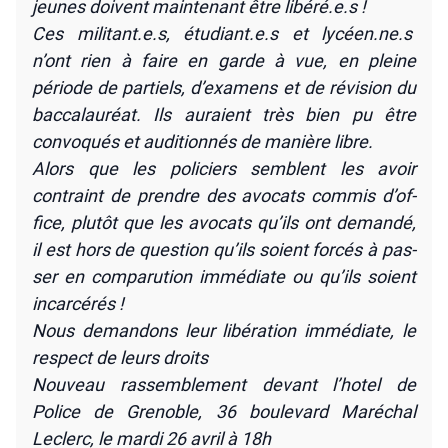
jeunes doivent main­te­nant être libéré.e.s !
Ces militant.e.s, étudiant.e.s et lycéen.ne.s
n’ont rien à faire en garde à vue, en pleine
période de par­tiels, d’exa­mens et de révi­sion du
bac­ca­lau­réat. Ils auraient très bien pu être
convo­qués et audi­tion­nés de manière libre.
Alors que les poli­ciers semblent les avoir
contraint de prendre des avo­cats com­mis d’of­
fice, plu­tôt que les avo­cats qu’ils ont deman­dé,
il est hors de ques­tion qu’ils soient for­cés à pas­
ser en com­pa­ru­tion immé­diate ou qu’ils soient
incar­cé­rés !
Nous deman­dons leur libé­ra­tion immé­diate, le
res­pect de leurs droits
Nou­veau ras­sem­ble­ment devant l’ho­tel de
Police de Gre­noble, 36 bou­le­vard Maré­chal
Leclerc, le mar­di 26 avril à 18h