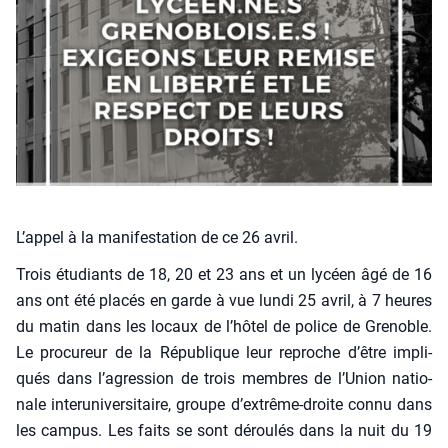
L’appel à la manifestation de ce 26 avril.
Trois étu­diants de 18, 20 et 23 ans et un lycéen âgé de 16
ans ont été pla­cés en garde à vue lun­di 25 avril, à 7 heures
du matin dans les locaux de l’hôtel de police de Gre­noble.
Le pro­cu­reur de la Répu­blique leur reproche d’être impli­
qués dans l’agression de trois membres de l’Union natio­
nale inter­uni­ver­si­taire, groupe d’extrême-droite connu dans
les cam­pus. Les faits se sont dérou­lés dans la nuit du 19