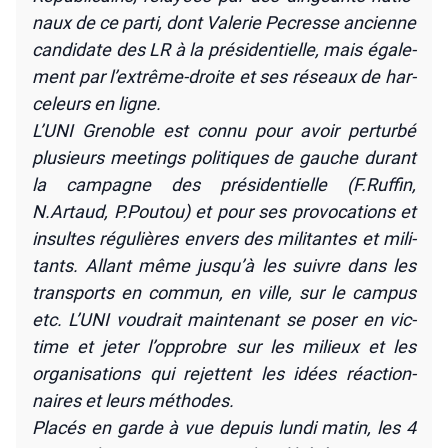
naux de ce par­ti, dont Vale­rie Pecresse ancienne
can­di­date des LR à la pré­si­den­tielle, mais éga­le­
ment par l’extrême-droite et ses réseaux de har­
ce­leurs en ligne.
L’UNI Gre­noble est connu pour avoir per­tur­bé
plu­sieurs mee­tings poli­tiques de gauche durant
la cam­pagne des pré­si­den­tielle (F.Ruffin,
N.Artaud, P.Poutou) et pour ses pro­vo­ca­tions et
insultes régu­lières envers des mili­tantes et mili­
tants. Allant même jus­qu’à les suivre dans les
trans­ports en com­mun, en ville, sur le cam­pus
etc. L’UNI vou­drait main­te­nant se poser en vic­
time et jeter l’op­probre sur les milieux et les
orga­ni­sa­tions qui rejettent les idées réac­tion­
naires et leurs méthodes.
Pla­cés en garde à vue depuis lun­di matin, les 4