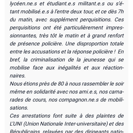
lycéen.ne.s et étudiant.e.s militant.e.s ou s’é­
tant mobilisé.e.s à l’entre deux tour, et ce dès 7h
du matin, avec sup­plé­ment per­qui­si­tions. Ces
per­qui­si­tions ont été par­ti­cu­liè­re­ment impres­
sion­nantes, très tôt le matin et à grand ren­fort
de pré­sence poli­cière. Une dis­pro­por­tion totale
entre les accu­sa­tions et la réponse poli­cière ! En
bref, la cri­mi­na­li­sa­tion de la jeu­nesse qui se
mobi­lise face aux inéga­li­tés et aux réac­tion­
naires.
Nous étions près de 80 à nous ras­sem­bler le soir
même en soli­da­ri­té avec nos ami.e.s, nos cama­
rades de cours, nos compagnon.ne.s de mobi­li­
sa­tions.
Ces arres­ta­tions font suite à des plaintes de
L’UNI (Union Natio­nale Inter-uni­ver­si­taire) et des
Répu­bli­cains, relayées par des diri­geants natio­