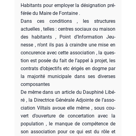
Habi­tants pour employer la dési­gna­tion pré­
fé­rée du Maire de Fon­taine .
Dans ces condi­tions , les struc­tures
actuelles , telles : centres sociaux ou mai­son
des habi­tants , Point d’In­for­ma­tion Jeu­
nesse , n’ont ils pas à craindre une mise en
concu­rence avec cette asso­cia­tion , la ques­
tion est posée du fait de l’ap­pel à pro­jet, les
contrats d’ob­jec­tifs etc éri­gés en dogme par
la majo­ri­té muni­ci­pale dans ses diverses
com­po­santes
De même dans un article du Dau­phi­né Libé­
ré , la Direc­trice Géné­rale Adjointe de l’as­so­
cia­tion Vil­taïs avoue elle même , sous cou­
vert d’ou­ver­ture de concer­ta­tion avec la
popu­la­tion , le manque de com­pé­tence de
son asso­cia­tion pour ce qui est du rôle et