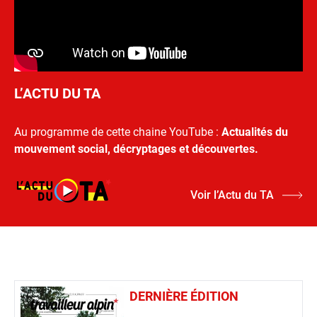
L’ACTU DU TA
Au programme de cette chaine YouTube :
Actualités du
mouvement social, décryptages et découvertes.
Voir l’Actu du TA
DERNIÈRE ÉDITION