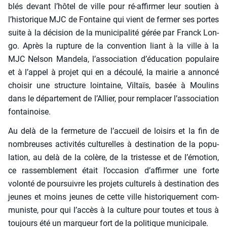
blés devant l’hô­tel de ville pour ré-affir­mer leur sou­tien à
l’his­to­rique MJC de Fon­taine qui vient de fer­mer ses portes
suite à la déci­sion de la muni­ci­pa­li­té gérée par Franck Lon­
go. Après la rup­ture de la conven­tion liant à la ville à la
MJC Nel­son Man­de­la, l’as­so­cia­tion d’é­du­ca­tion popu­laire
et à l’ap­pel à pro­jet qui en a décou­lé, la mai­rie a annon­cé
choi­sir une struc­ture loin­taine, Vil­taïs, basée à Mou­lins
dans le dépar­te­ment de l’Al­lier, pour rem­pla­cer l’as­so­cia­tion
fon­tai­noise.
Au delà de la fer­me­ture de l’ac­cueil de loi­sirs et la fin de
nom­breuses acti­vi­tés cultu­relles à des­ti­na­tion de la popu­
la­tion, au delà de la colère, de la tris­tesse et de l’é­mo­tion,
ce ras­sem­ble­ment était l’oc­ca­sion d’af­fir­mer une forte
volon­té de pour­suivre les pro­jets cultu­rels à des­ti­na­tion des
jeunes et moins jeunes de cette ville his­to­ri­que­ment com­
mu­niste, pour qui l’accès à la culture pour toutes et tous à
tou­jours été un mar­queur fort de la poli­tique muni­ci­pale.