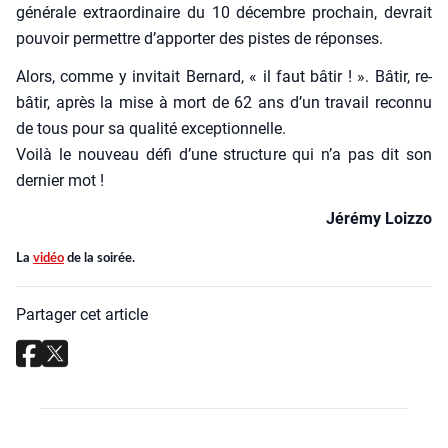
géné­rale extra­or­di­naire du 10 décembre pro­chain, devrait
pou­voir per­mettre d’ap­por­ter des pistes de réponses.
Alors, comme y invi­tait Ber­nard, « il faut bâtir ! ». Bâtir, re-
bâtir, après la mise à mort de 62 ans d’un tra­vail recon­nu
de tous pour sa qua­li­té excep­tion­nelle.
Voi­là le nou­veau défi d’une struc­ture qui n’a pas dit son
der­nier mot !
Jéré­my Loiz­zo
La
vidéo
de la soi­rée.
Partager cet article