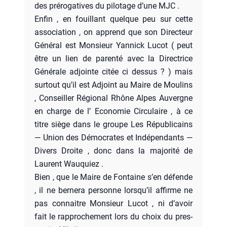
des pré­ro­ga­tives du pilo­tage d’une MJC .
Enfin , en fouillant quelque peu sur cette
asso­cia­tion , on apprend que son Direc­teur
Géné­ral est Mon­sieur Yan­nick Lucot ( peut
être un lien de paren­té avec la Direc­trice
Géné­rale adjointe citée ci des­sus ? ) mais
sur­tout qu’il est Adjoint au Maire de Mou­lins
, Conseiller Régio­nal Rhône Alpes Auvergne
en charge de l’ Eco­no­mie Cir­cu­laire , à ce
titre siège dans le groupe Les Répu­bli­cains
— Union des Démo­crates et Indé­pen­dants —
Divers Droite , donc dans la majo­ri­té de
Laurent Wau­quiez .
Bien , que le Maire de Fon­taine s’en défende
, il ne ber­ne­ra per­sonne lors­qu’il affirme ne
pas connaitre Mon­sieur Lucot , ni d’a­voir
fait le rap­pro­che­ment lors du choix du pres­