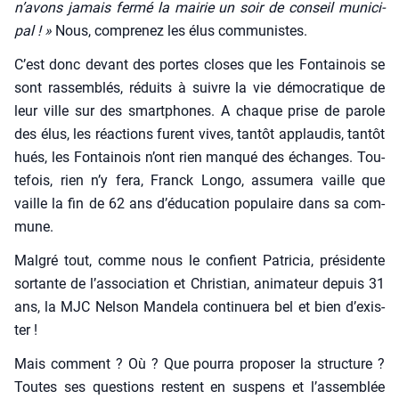
n’avons jamais fer­mé la mai­rie un soir de conseil muni­ci­
pal ! »
Nous, com­pre­nez les élus com­mu­nistes.
C’est donc devant des portes closes que les Fon­tai­nois se
sont ras­sem­blés, réduits à suivre la vie démo­cra­tique de
leur ville sur des smart­phones. A chaque prise de parole
des élus, les réac­tions furent vives, tan­tôt applau­dis, tan­tôt
hués, les Fon­tai­nois n’ont rien man­qué des échanges. Tou­
te­fois, rien n’y fera, Franck Lon­go, assu­me­ra vaille que
vaille la fin de 62 ans d’éducation popu­laire dans sa com­
mune.
Mal­gré tout, comme nous le confient Patri­cia, pré­si­dente
sor­tante de l’as­so­cia­tion et Chris­tian, ani­ma­teur depuis 31
ans, la MJC Nel­son Man­de­la conti­nue­ra bel et bien d’exis­
ter !
Mais com­ment ? Où ? Que pour­ra pro­po­ser la struc­ture ?
Toutes ses ques­tions res­tent en sus­pens et l’as­sem­blée