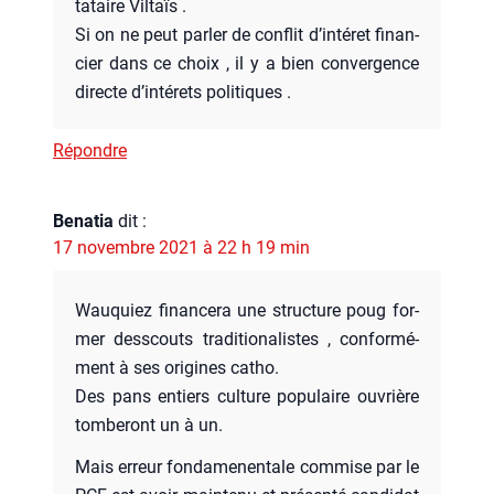
ta­taire Vil­taïs .
Si on ne peut par­ler de conflit d’in­té­ret finan­
cier dans ce choix , il y a bien conver­gence
directe d’in­té­rets poli­tiques .
Répondre
Benatia
dit :
17 novembre 2021 à 22 h 19 min
Wau­quiez finan­ce­ra une struc­ture poug for­
mer dess­couts tra­di­tio­na­listes , confor­mé­
ment à ses ori­gines catho.
Des pans entiers culture popu­laire ouvrière
tom­be­ront un à un.
Mais erreur fon­da­me­nen­tale com­mise par le