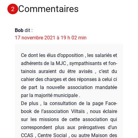
Commentaires
2
Bob
dit :
17 novembre 2021 à 19 h 02 min
Ce dont les élus d’op­po­si­tion , les sala­riés et
adhé­rents de la MJC , sym­pa­thi­sants et fon­
tai­nois auraient du être avi­sés , c’est du
cahier des charges et des réponses à celui ci
de part la nou­velle asso­cia­tion man­da­tée
par la majo­ri­té muni­ci­pale .
De plus , la consul­ta­tion de la page Face­
book de l’as­so­cia­tion Vil­taïs , nous éclaire
sur les mis­sions de cette asso­cia­tion qui
cor­res­pondent plus aux pré­ro­ga­tives d’un
CCAS , Centre Social , ou autre Mai­son des