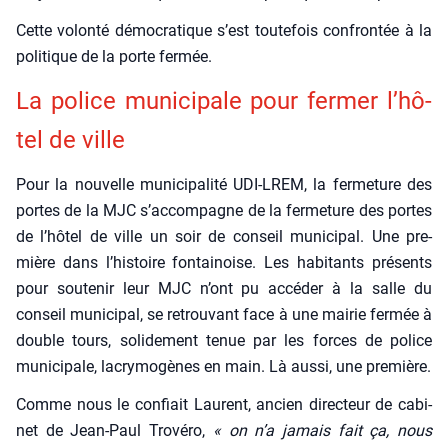
Cette volon­té démo­cra­tique s’est tou­te­fois confron­tée à la
poli­tique de la porte fer­mée.
La police muni­ci­pale pour fer­mer l’hô­
tel de ville
Pour la nou­velle muni­ci­pa­li­té UDI-LREM, la fer­me­ture des
portes de la MJC s’ac­com­pagne de la fer­me­ture des portes
de l’hô­tel de ville un soir de conseil muni­ci­pal. Une pre­
mière dans l’his­toire fon­tai­noise. Les habi­tants pré­sents
pour sou­te­nir leur MJC n’ont pu accé­der à la salle du
conseil muni­ci­pal, se retrou­vant face à une mai­rie fer­mée à
double tours, soli­de­ment tenue par les forces de police
muni­ci­pale, lacry­mo­gènes en main. Là aus­si, une pre­mière.
Comme nous le confiait Laurent, ancien direc­teur de cabi­
net de Jean-Paul Tro­vé­ro,
« on n’a jamais fait ça, nous