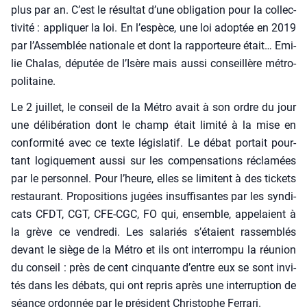
plus par an. C’est le résul­tat d’une obli­ga­tion pour la col­lec­
ti­vi­té : appli­quer la loi. En l’espèce, une loi adop­tée en 2019
par l’Assemblée natio­nale et dont la rap­por­teure était… Emi­
lie Cha­las, dépu­tée de l’Isère mais aus­si conseillère métro­
po­li­taine.
Le 2 juillet, le conseil de la Métro avait à son ordre du jour
une déli­bé­ra­tion dont le champ était limi­té à la mise en
confor­mi­té avec ce texte légis­la­tif. Le débat por­tait pour­
tant logi­que­ment aus­si sur les com­pen­sa­tions récla­mées
par le per­son­nel. Pour l’heure, elles se limitent à des tickets
res­tau­rant. Pro­po­si­tions jugées insuf­fi­santes par les syn­di­
cats CFDT, CGT, CFE-CGC, FO qui, ensemble, appe­laient à
la grève ce ven­dre­di. Les sala­riés s’étaient ras­sem­blés
devant le siège de la Métro et ils ont inter­rom­pu la réunion
du conseil : près de cent cin­quante d’entre eux se sont invi­
tés dans les débats, qui ont repris après une inter­rup­tion de
séance ordon­née par le pré­sident Chris­tophe Fer­ra­ri.