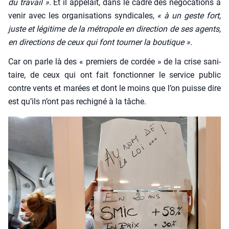
du tra­vail »
. Et il appe­lait, dans le cadre des négo­ca­tions à
venir avec les orga­ni­sa­tions syn­di­cales,
« à un geste fort,
juste et légi­time de la métro­pole en direc­tion de ses agents,
en direc­tions de ceux qui font tour­ner la bou­tique ».
Car on parle là des « pre­miers de cor­dée » de la crise sani­
taire, de ceux qui ont fait fonc­tion­ner le ser­vice public
contre vents et marées et dont le moins que l’on puisse dire
est qu’ils n’ont pas rechi­gné à la tâche.