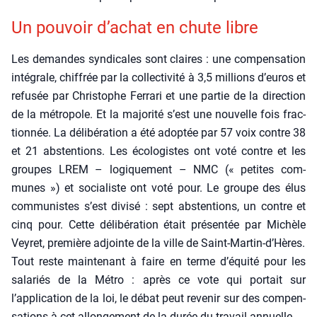
Un pou­voir d’a­chat en chute libre
Les demandes syn­di­cales sont claires : une com­pen­sa­tion
inté­grale, chif­frée par la col­lec­ti­vi­té à 3,5 mil­lions d’euros et
refu­sée par Chris­tophe Fer­ra­ri et une par­tie de la direc­tion
de la métro­pole. Et la majo­ri­té s’est une nou­velle fois frac­
tion­née. La déli­bé­ra­tion a été adop­tée par 57 voix contre 38
et 21 abs­ten­tions. Les éco­lo­gistes ont voté contre et les
groupes LREM – logi­que­ment – NMC (« petites com­
munes ») et socia­liste ont voté pour. Le groupe des élus
com­mu­nistes s’est divi­sé : sept abs­ten­tions, un contre et
cinq pour. Cette déli­bé­ra­tion était pré­sen­tée par Michèle
Vey­ret, pre­mière adjointe de la ville de Saint-Martin‑d’Hères.
Tout reste main­te­nant à faire en terme d’équité pour les
sala­riés de la Métro : après ce vote qui por­tait sur
l’application de la loi, le débat peut reve­nir sur des com­pen­
sa­tions à cet allon­ge­ment de la durée du tra­vail annuelle.