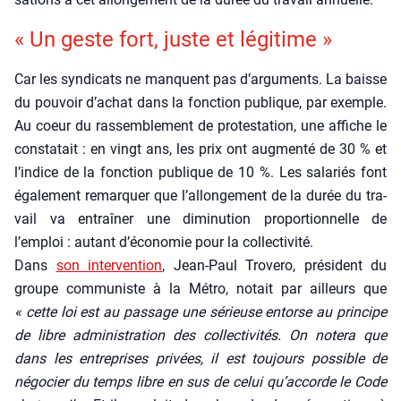
« Un geste fort, juste et légi­time »
Car les syn­di­cats ne manquent pas d’arguments. La baisse
du pou­voir d’achat dans la fonc­tion publique, par exemple.
Au coeur du ras­sem­ble­ment de pro­tes­ta­tion, une affiche le
consta­tait : en vingt ans, les prix ont aug­men­té de 30 % et
l’indice de la fonc­tion publique de 10 %. Les sala­riés font
éga­le­ment remar­quer que l’allongement de la durée du tra­
vail va entraî­ner une dimi­nu­tion pro­por­tion­nelle de
l’emploi : autant d’économie pour la col­lec­ti­vi­té.
Dans
son inter­ven­tion
, Jean-Paul Tro­ve­ro, pré­sident du
groupe com­mu­niste à la Métro, notait par ailleurs que
« cette loi est au pas­sage une sérieuse entorse au prin­cipe
de libre admi­nis­tra­tion des col­lec­ti­vi­tés. On note­ra que
dans les entre­prises pri­vées, il est tou­jours pos­sible de
négo­cier du temps libre en sus de celui qu’accorde le Code