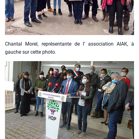
Chan­tal Morel, repré­sen­tante de l’ asso­cia­tion AIAK, à
gauche sur cette pho­to.