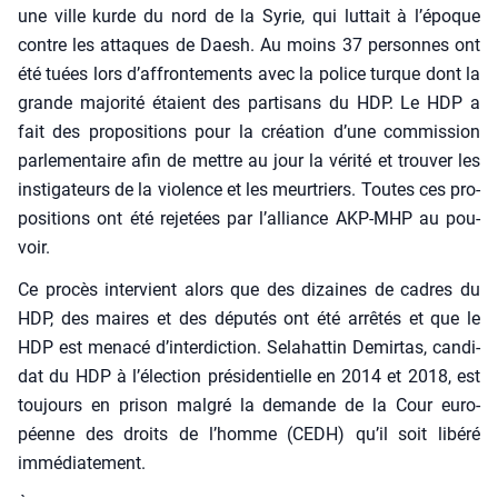
une ville kurde du nord de la Syrie, qui lut­tait à l’époque
contre les attaques de Daesh. Au moins 37 per­sonnes ont
été tuées lors d’af­fron­te­ments avec la police turque dont la
grande majo­ri­té étaient des par­ti­sans du HDP. Le HDP a
fait des pro­po­si­tions pour la créa­tion d’une com­mis­sion
par­le­men­taire afin de mettre au jour la véri­té et trou­ver les
ins­ti­ga­teurs de la vio­lence et les meur­triers. Toutes ces pro­
po­si­tions ont été reje­tées par l’alliance AKP-MHP au pou­
voir.
Ce pro­cès inter­vient alors que des dizaines de cadres du
HDP, des maires et des dépu­tés ont été arrê­tés et que le
HDP est mena­cé d’interdiction. Sela­hat­tin Demir­tas, can­di­
dat du HDP à l’élection pré­si­den­tielle en 2014 et 2018, est
tou­jours en pri­son mal­gré la demande de la Cour euro­
péenne des droits de l’homme (CEDH) qu’il soit libé­ré
immé­dia­te­ment.