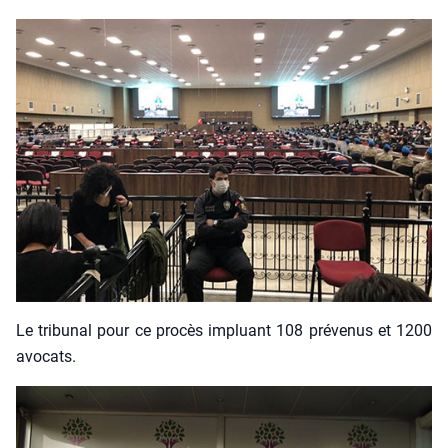
Le tri­bu­nal pour ce pro­cès impluant 108 pré­ve­nus et 1200
avo­cats.