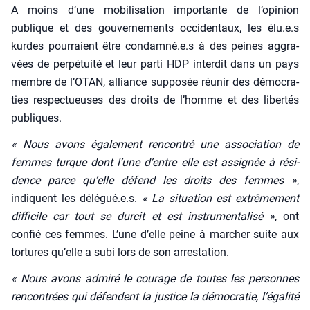
A moins d’une mobi­li­sa­tion impor­tante de l’opinion
publique et des gou­ver­ne­ments occi­den­taux, les élu.e.s
kurdes pour­raient être condamné.e.s à des peines aggra­
vées de per­pé­tui­té et leur par­ti HDP inter­dit dans un pays
membre de l’OTAN, alliance sup­po­sée réunir des démo­cra­
ties res­pec­tueuses des droits de l’homme et des liber­tés
publiques.
« Nous avons éga­le­ment ren­con­tré une asso­cia­tion de
femmes turque dont l’une d’entre elle est assi­gnée à rési­
dence parce qu’elle défend les droits des femmes »
,
indiquent les délégué.e.s.
« La situa­tion est extrê­me­ment
dif­fi­cile car tout se dur­cit et est ins­tru­men­ta­li­sé »
, ont
confié ces femmes. L’une d’elle peine à mar­cher suite aux
tor­tures qu’elle a subi lors de son arres­ta­tion.
« Nous avons admi­ré le cou­rage de toutes les per­sonnes
ren­con­trées qui défendent la jus­tice la démo­cra­tie, l’é­ga­li­té