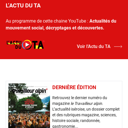
L’ACTU DU TA
Au programme de cette chaine YouTube :
Actualités du
mouvement social, décryptages et découvertes.
Voir l’Actu du TA
DERNIÈRE ÉDITION
Retrouvez le dernier numéro du
magazine
le Travailleur alpin
.
L’actualité iséroise, un dossier complet
et des rubriques magazine, sciences,
histoire sociale, randonnée,
gastronomie...