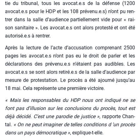
tie du tri­bu­nal, tous les avocat.e.s de la défense (1200
avocat.e.s pour le HDP et les 108 prévenu.e.s) n’ont pu ren­
trer dans la salle d’audience par­tiel­le­ment vide pour « rai­
son sani­taire ». Les avocat.e.s ont alors pro­tes­té et ont été
autorisé.e.s à ren­trer.
Après la lec­ture de l’acte d’accusation com­pre­nant 2500
pages les avocat.e.s n’ont pas eu le droit de par­ler et les
décla­ra­tions des prévenu.e.s n’é­taient pas audibles. Les
avocat.e.s se sont alors retiré.e.s de la salle d’au­dience par
mesure de pro­tes­ta­tion. Le pro­cès a été ajour­né jus­qu’au
18 mai. Cela repré­sente une pre­mière vic­toire.
« Mais les res­pon­sables du HDP nous ont indi­qué ne se
font pas d’illu­sion sur les conclu­sions du pro­cès, tout est
déjà déci­dé. C’est une paro­die de jus­tice »
, rap­porte Chan­
tal.
« On ne peut ima­gi­ner de telles condi­tions d ‘un pro­cès
dans un pays démo­cra­tique »
, explique-t-elle.