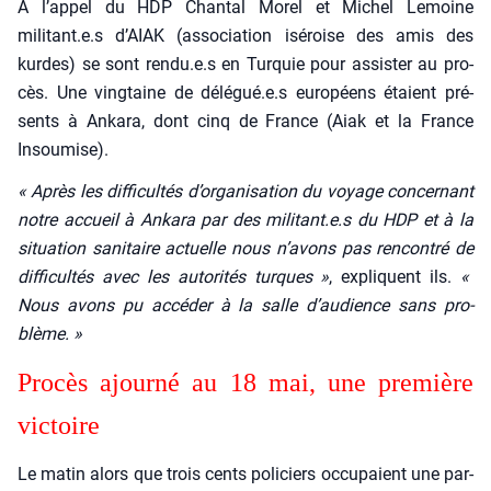
À l’ap­pel du HDP Chan­tal Morel et Michel Lemoine
militant.e.s d’AIAK (asso­cia­tion isé­roise des amis des
kurdes) se sont rendu.e.s en Tur­quie pour assis­ter au pro­
cès. Une ving­taine de délégué.e.s euro­péens étaient pré­
sents à Anka­ra, dont cinq de France (Aiak et la France
Insou­mise).
« Après les dif­fi­cul­tés d’or­ga­ni­sa­tion du voyage concer­nant
notre accueil à Anka­ra par des militant.e.s du HDP et à la
situa­tion sani­taire actuelle nous n’a­vons pas ren­con­tré de
dif­fi­cul­tés avec les auto­ri­tés turques »
, expliquent ils.
«
Nous avons pu accé­der à la salle d’audience sans pro­
blème. »
Pro­cès ajour­né au 18 mai, une pre­mière
vic­toire
Le matin alors que trois cents poli­ciers occu­paient une par­