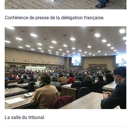
Confé­rence de presse de la délé­ga­tion fran­çaise.
La salle du tri­bu­nal.