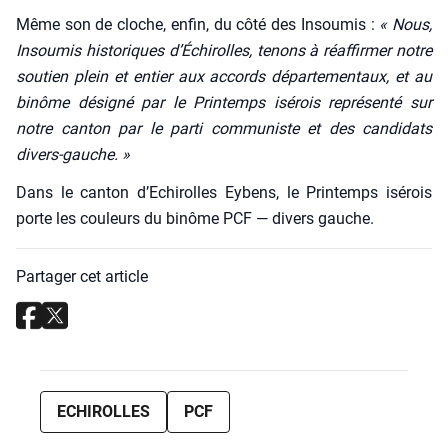
Même son de cloche, enfin, du côté des Insou­mis :
« Nous,
Insou­mis his­to­riques d’É­chi­rolles, tenons à réaf­fir­mer notre
sou­tien plein et entier aux accords dépar­te­men­taux, et au
binôme dési­gné par le Prin­temps isé­rois repré­sen­té sur
notre can­ton par le par­ti com­mu­niste et des can­di­dats
divers-gauche. »
Dans le can­ton d’Echirolles Eybens, le Prin­temps isé­rois
porte les cou­leurs du binôme PCF — divers gauche.
Partager cet article
ECHIROLLES
PCF