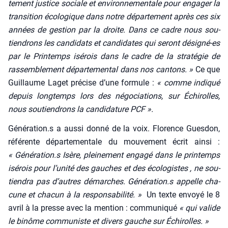
te­ment jus­tice sociale et envi­ron­ne­men­tale pour enga­ger la
tran­si­tion éco­lo­gique dans notre dépar­te­ment après ces six
années de ges­tion par la droite. Dans ce cadre nous sou­
tien­drons les can­di­dats et can­di­dates qui seront dési­gné-es
par le Prin­temps isé­rois dans le cadre de la stra­té­gie de
ras­sem­ble­ment dépar­te­men­tal dans nos can­tons. »
Ce que
Guillaume Laget pré­cise d’une for­mule :
« comme indi­qué
depuis long­temps lors des négo­cia­tions, sur Échi­rolles,
nous sou­tien­drons la can­di­da­ture PCF ».
Génération.s a aus­si don­né de la voix. Flo­rence Gues­don,
réfé­rente dépar­te­men­tale du mou­ve­ment écrit ain­si :
« Génération.s Isère, plei­ne­ment enga­gé dans le prin­temps
isé­rois pour l’unité des gauches et des éco­lo­gistes , ne sou­
tien­dra pas d’autres démarches. Génération.s appelle cha­
cune et cha­cun à la res­pon­sa­bi­li­té. »
Un texte envoyé le 8
avril à la presse avec la men­tion : com­mu­ni­qué
« qui valide
le binôme com­mu­niste et divers gauche sur Échi­rolles. »