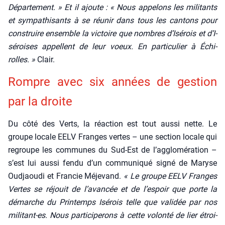
Dépar­te­ment. » Et il ajoute : « Nous appe­lons les mili­tants
et sym­pa­thi­sants à se réunir dans tous les can­tons pour
construire ensemble la vic­toire que nombres d’I­sé­rois et d’I­
sé­roises appellent de leur voeux. En par­ti­cu­lier à Échi­
rolles. »
Clair.
Rompre avec six années de ges­tion
par la droite
Du côté des Verts, la réac­tion est tout aus­si nette. Le
groupe locale EELV Franges vertes – une sec­tion locale qui
regroupe les com­munes du Sud-Est de l’agglomération –
s’est lui aus­si fen­du d’un com­mu­ni­qué signé de Maryse
Oud­jaou­di et Fran­cie Méje­vand.
« Le groupe EELV Franges
Vertes se réjouit de l’avancée et de l’espoir que porte la
démarche du Prin­temps Isé­rois telle que vali­dée par nos
mili­tant-es. Nous par­ti­ci­pe­rons à cette volon­té de lier étroi­