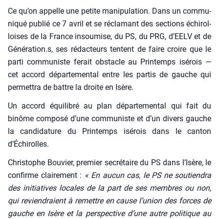
Ce qu’on appelle une petite mani­pu­la­tion. Dans un com­mu­
ni­qué publié ce 7 avril et se récla­mant des sec­tions échi­rol­
loises de la France insou­mise, du PS, du PRG, d’EELV et de
Génération.s, ses rédac­teurs tentent de faire croire que le
par­ti com­mu­niste ferait obs­tacle au Prin­temps isé­rois —
cet accord dépar­te­men­tal entre les par­tis de gauche qui
per­met­tra de battre la droite en Isère.
Un accord équi­li­bré au plan dépar­te­men­tal qui fait du
binôme com­po­sé d’une com­mu­niste et d’un divers gauche
la can­di­da­ture du Prin­temps isé­rois dans le can­ton
d’Échirolles.
Chris­tophe Bou­vier, pre­mier secré­taire du PS dans l’Isère, le
confirme clai­re­ment :
« En aucun cas, le PS ne sou­tien­dra
des ini­tia­tives locales de la part de ses membres ou non,
qui revien­draient à remettre en cause l’u­nion des forces de
gauche en Isère et la pers­pec­tive d’une autre poli­tique au