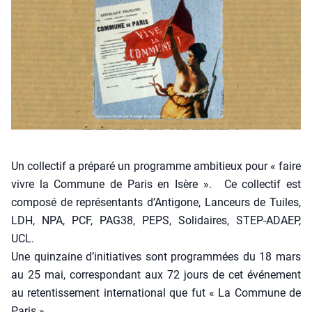
Un col­lec­tif a pré­pa­ré un pro­gramme ambi­tieux pour « faire
vivre la Com­mune de Paris en Isère ». Ce col­lec­tif est
com­po­sé de repré­sen­tants d’Antigone, Lan­ceurs de Tuiles,
LDH, NPA, PCF, PAG38, PEPS, Soli­daires, STEP-ADAEP,
UCL.
Une quin­zaine d’initiatives sont pro­gram­mées du 18 mars
au 25 mai, cor­res­pon­dant aux 72 jours de cet évé­ne­ment
au reten­tis­se­ment inter­na­tio­nal que fut « La Com­mune de
Paris ».