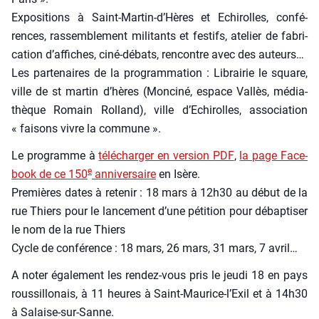
Expo­si­tions à Saint-Martin‑d’Hères et Echi­rolles, confé­
rences, ras­sem­ble­ment mili­tants et fes­tifs, ate­lier de fabri­
ca­tion d’affiches, ciné-débats, ren­contre avec des auteurs…
Les par­te­naires de la pro­gram­ma­tion : Librai­rie le square,
ville de st mar­tin d’hères (Mon­ci­né, espace Val­lès, média­
thèque Romain Rol­land), ville d’Echirolles, asso­cia­tion
« fai­sons vivre la com­mune ».
Le pro­gramme à
télé­char­ger en ver­sion PDF
,
la page Face­
e
book de ce 150
anni­ver­saire
en Isère.
Pre­mières dates à rete­nir : 18 mars à 12h30 au début de la
rue Thiers pour le lan­ce­ment d’une péti­tion pour débap­ti­ser
le nom de la rue Thiers
Cycle de confé­rence : 18 mars, 26 mars, 31 mars, 7 avril…
A noter éga­le­ment les ren­dez-vous pris le jeu­di 18 en pays
rous­sillo­nais, à 11 heures à Saint-Mau­rice-l’Exil et à 14h30
à Salaise-sur-Sanne.