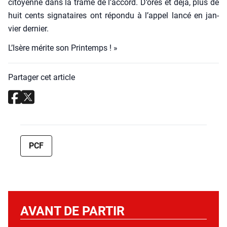
citoyenne dans la trame de l’accord. D’ores et déjà, plus de
huit cents signa­taires ont répon­du à l’appel lan­cé en jan­
vier der­nier.
L’Isère mérite son Prin­temps ! »
Partager cet article
PCF
AVANT DE PARTIR