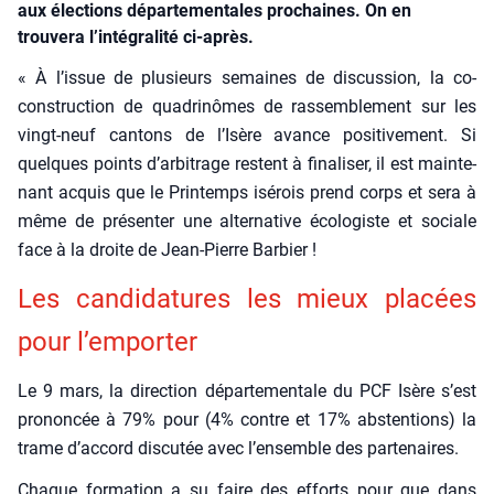
aux élections départementales prochaines. On en
trouvera l’intégralité ci-après.
« À l’issue de plu­sieurs semaines de dis­cus­sion, la co-
construc­tion de qua­dri­nômes de ras­sem­ble­ment sur les
vingt-neuf can­tons de l’Isère avance posi­ti­ve­ment. Si
quelques points d’arbitrage res­tent à fina­li­ser, il est main­te­
nant acquis que le Prin­temps isé­rois prend corps et sera à
même de pré­sen­ter une alter­na­tive éco­lo­giste et sociale
face à la droite de Jean-Pierre Bar­bier !
Les can­di­da­tures les mieux pla­cées
pour l’emporter
Le 9 mars, la direc­tion dépar­te­men­tale du PCF Isère s’est
pro­non­cée à 79% pour (4% contre et 17% abs­ten­tions) la
trame d’accord dis­cu­tée avec l’ensemble des par­te­naires.
Chaque for­ma­tion a su faire des efforts pour que dans