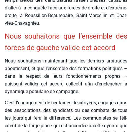
temps isé­rois des can­di­da­tures ras­sem­bleuses, capables
d’aller à la conquête face aux forces de droite et d’extrême-
droite, à Rous­sillon-Beau­re­paire, Saint-Mar­cel­lin et Char­
vieu-Cha­va­gnieu.
Nous sou­hai­tons que l’en­semble des
forces de gauche valide cet accord
Nous sou­hai­tons main­te­nant que les der­niers arbi­trages
abou­tissent, et que l’ensemble des for­ma­tions poli­tiques –
dans le res­pect de leurs fonc­tion­ne­ments propres –
puissent vali­der cet accord col­lec­tif afin d’enclencher la
dyna­mique popu­laire de cam­pagne.
C’est l’engagement de cen­taines de citoyens, enga­gés dans
des asso­cia­tions, des syn­di­cats ou des com­bats de tous
les jours qui fera la dif­fé­rence. Les com­mu­nistes se féli­
citent de la large place qui est accor­dée à cette dyna­mique