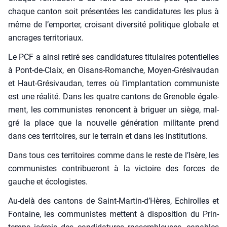
chaque can­ton soit pré­sen­tées les can­di­da­tures les plus à
même de l’emporter, croi­sant diver­si­té poli­tique glo­bale et
ancrages ter­ri­to­riaux.
Le PCF a ain­si reti­ré ses can­di­da­tures titu­laires poten­tielles
à Pont-de-Claix, en Oisans-Romanche, Moyen-Gré­si­vau­dan
et Haut-Gré­si­vau­dan, terres où l’implantation com­mu­niste
est une réa­li­té. Dans les quatre can­tons de Gre­noble éga­le­
ment, les com­mu­nistes renoncent à bri­guer un siège, mal­
gré la place que la nou­velle géné­ra­tion mili­tante prend
dans ces ter­ri­toires, sur le ter­rain et dans les ins­ti­tu­tions.
Dans tous ces ter­ri­toires comme dans le reste de l’Isère, les
com­mu­nistes contri­bue­ront à la vic­toire des forces de
gauche et éco­lo­gistes.
Au-delà des can­tons de Saint-Martin‑d’Hères, Echi­rolles et
Fon­taine, les com­mu­nistes mettent à dis­po­si­tion du Prin­