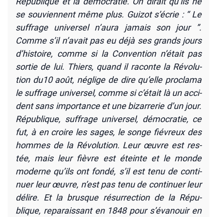
Répu­blique et la démo­cra­tie. On dirait qu’ils ne
se sou­viennent même plus. Gui­zot s’écrie : “ Le
suf­frage uni­ver­sel n’aura jamais son jour ”.
Comme s’il n’avait pas eu déjà ses grands jours
d’histoire, comme si la Conven­tion n’était pas
sor­tie de lui. Thiers, quand il raconte la Révo­lu­
tion du10 août, néglige de dire qu’elle pro­cla­ma
le suf­frage uni­ver­sel, comme si c’était là un acci­
dent sans impor­tance et une bizar­re­rie d’un jour.
Répu­blique, suf­frage uni­ver­sel, démo­cra­tie, ce
fut, à en croire les sages, le songe fié­vreux des
hommes de la Révo­lu­tion. Leur œuvre est res­
tée, mais leur fièvre est éteinte et le monde
moderne qu’ils ont fon­dé, s’il est tenu de conti­
nuer leur œuvre, n’est pas tenu de conti­nuer leur
délire. Et la brusque résur­rec­tion de la Répu­
blique, repa­rais­sant en 1848 pour s’évanouir en