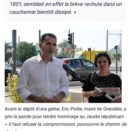
1851, sem­blait en effet la brève rechute dans un
cau­che­mar bien­tôt dis­si­pé. »
Avant le dépôt d’une gerbe, Eric Piolle, maire de Gre­noble, a
pris la parole pour rendre hom­mage au Jau­rès répu­bli­cain :
« Il faut refu­ser la com­pro­mis­sion, pour­suivre le che­min de