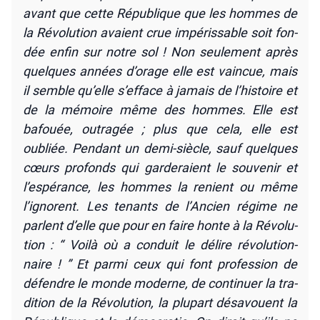
avant que cette Répu­blique que les hommes de
la Révo­lu­tion avaient crue impé­ris­sable soit fon­
dée enfin sur notre sol ! Non seule­ment après
quelques années d’orage elle est vain­cue, mais
il semble qu’elle s’efface à jamais de l’histoire et
de la mémoire même des hommes. Elle est
bafouée, outra­gée ; plus que cela, elle est
oubliée. Pen­dant un demi-siècle, sauf quelques
cœurs pro­fonds qui gar­de­raient le sou­ve­nir et
l’espérance, les hommes la renient ou même
l’ignorent. Les tenants de l’Ancien régime ne
parlent d’elle que pour en faire honte à la Révo­lu­
tion : “ Voi­là où a conduit le délire révo­lu­tion­
naire ! ” Et par­mi ceux qui font pro­fes­sion de
défendre le monde moderne, de conti­nuer la tra­
di­tion de la Révo­lu­tion, la plu­part désa­vouent la