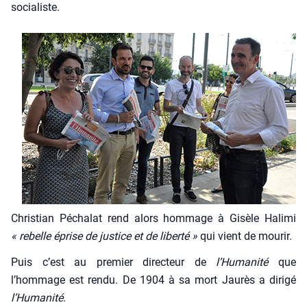
socia­liste.
Chris­tian Pécha­lat rend alors hom­mage à Gisèle Hali­mi
« rebelle éprise de jus­tice et de liber­té »
qui vient de mou­rir.
Puis c’est au pre­mier direc­teur de
l’Humanité
que
l’hommage est ren­du. De 1904 à sa mort Jau­rès a diri­gé
l’Humanité
.