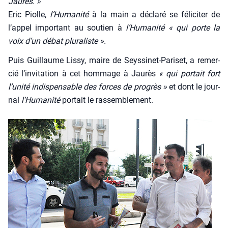
Jau­rès. »
Eric Piolle,
l’Humanité
à la main a décla­ré se féli­ci­ter de
l’appel impor­tant au sou­tien à
l’Humanité « qui porte la
voix d’un débat plu­ra­liste ».
Puis Guillaume Lis­sy, maire de Seys­si­net-Pari­set, a remer­
cié l’invitation à cet hom­mage à Jau­rès
« qui por­tait fort
l’unité indis­pen­sable des forces de pro­grès »
et dont le jour­
nal
l’Humanité
por­tait le ras­sem­ble­ment.