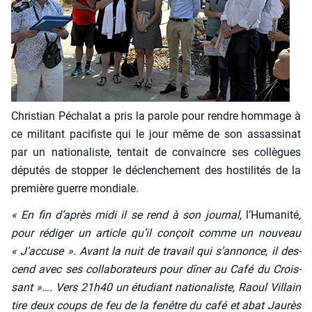
Chris­tian Pécha­lat a pris la parole pour rendre hom­mage à
ce mili­tant paci­fiste qui le jour même de son assas­si­nat
par un natio­na­liste, ten­tait de convaincre ses col­lègues
dépu­tés de stop­per le déclen­che­ment des hos­ti­li­tés de la
pre­mière guerre mon­diale.
« En fin d’après midi il se rend à son jour­nal,
l’Humanité
,
pour rédi­ger un article qu’il conçoit comme un nou­veau
« J’accuse ». Avant la nuit de tra­vail qui s’annonce, il des­
cend avec ses col­la­bo­ra­teurs pour dîner au Café du Crois­
sant »…. Vers 21h40 un étu­diant natio­na­liste, Raoul Vil­lain
tire deux coups de feu de la fenêtre du café et abat Jau­rès