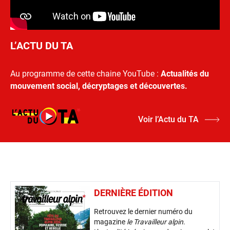
L’ACTU DU TA
Au programme de cette chaine YouTube :
Actualités du
mouvement social, décryptages et découvertes.
Voir l’Actu du TA
DERNIÈRE ÉDITION
Retrouvez le dernier numéro du
magazine
le Travailleur alpin
.