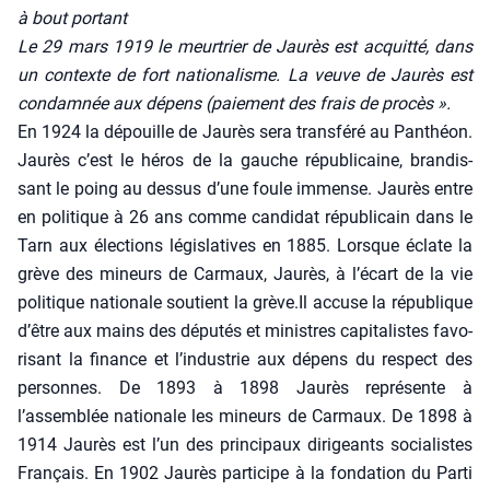
à bout por­tant
Le 29 mars 1919 le meur­trier de Jau­rès est acquit­té, dans
un contexte de fort natio­na­lisme. La veuve de Jau­rès est
condam­née aux dépens (paie­ment des frais de pro­cès ».
En 1924 la dépouille de Jau­rès sera trans­fé­ré au Pan­théon.
Jau­rès c’est le héros de la gauche répu­bli­caine, bran­dis­
sant le poing au des­sus d’une foule immense. Jau­rès entre
en poli­tique à 26 ans comme can­di­dat répu­bli­cain dans le
Tarn aux élec­tions légis­la­tives en 1885. Lorsque éclate la
grève des mineurs de Car­maux, Jau­rès, à l’écart de la vie
poli­tique natio­nale sou­tient la grève.Il accuse la répu­blique
d’être aux mains des dépu­tés et ministres capi­ta­listes favo­
ri­sant la finance et l’industrie aux dépens du res­pect des
per­sonnes. De 1893 à 1898 Jau­rès repré­sente à
l’assemblée natio­nale les mineurs de Car­maux. De 1898 à
1914 Jau­rès est l’un des prin­ci­paux diri­geants socia­listes
Fran­çais. En 1902 Jau­rès par­ti­cipe à la fon­da­tion du Par­ti