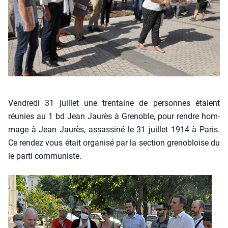
Ven­dre­di 31 juillet une tren­taine de per­sonnes étaient
réunies au 1 bd Jean Jau­rès à Gre­noble, pour rendre hom­
mage à Jean Jau­rès, assas­si­né le 31 juillet 1914 à Paris.
Ce ren­dez vous était orga­ni­sé par la sec­tion gre­no­bloise du
le par­ti com­mu­niste.