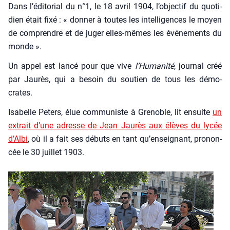
Dans l’éditorial du n°1, le 18 avril 1904, l’objectif du quo­ti­
dien était fixé : « don­ner à toutes les intel­li­gences le moyen
de com­prendre et de juger elles-mêmes les évé­ne­ments du
monde ».
Un appel est lan­cé pour que vive
l’Humanité
, jour­nal créé
par Jau­rès, qui a besoin du sou­tien de tous les démo­
crates.
Isa­belle Peters, élue com­mu­niste à Gre­noble, lit ensuite
un
extrait d’une adresse de Jean Jau­rès aux élèves du lycée
d’Albi
, où il a fait ses débuts en tant qu’enseignant, pro­non­
cée le 30 juillet 1903.