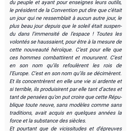
du peuple et ayant pour enseignes leurs outils,
le pré­sident de la Conven­tion put dire que c’était
un jour qui ne res­sem­blait à aucun autre jour, le
plus beau jour depuis que le soleil était sus­pen­
du dans l’immensité de l’espace ! Toutes les
volon­tés se haus­saient, pour être à la mesure de
cette nou­veau­té héroïque. C’est pour elle que
ces hommes com­bat­tirent et mou­rurent. C’est
en son nom qu’ils refou­lèrent les rois de
l’Europe. C’est en son nom qu’ils se déci­mèrent.
Et ils concen­trèrent en elle une vie si ardente et
si ter­rible, ils pro­dui­sirent par elle tant d’actes et
tant de pen­sées qu’on put croire que cette Répu­
blique toute neuve, sans modèles comme sans
tra­di­tions, avait acquis en quelques années la
force et la sub­stance des siècles.
Et pour­tant que de vicis­si­tudes et d’épreuves