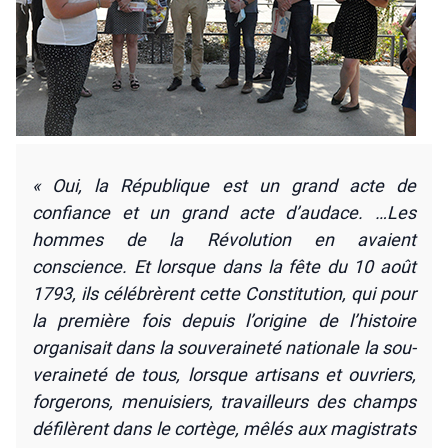
« Oui, la Répu­blique est un grand acte de
confiance et un grand acte d’audace. …Les
hommes de la Révo­lu­tion en avaient
conscience. Et lorsque dans la fête du 10 août
1793, ils célé­brèrent cette Consti­tu­tion, qui pour
la pre­mière fois depuis l’origine de l’histoire
orga­ni­sait dans la sou­ve­rai­ne­té natio­nale la sou­
ve­rai­ne­té de tous, lorsque arti­sans et ouvriers,
for­ge­rons, menui­siers, tra­vailleurs des champs
défi­lèrent dans le cor­tège, mêlés aux magis­trats