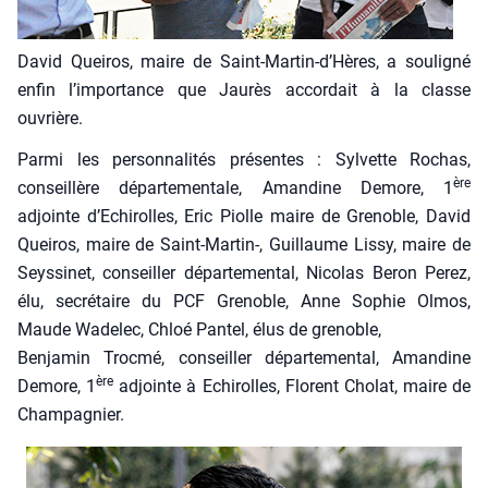
David Quei­ros, maire de Saint-Martin‑d’Hères, a sou­li­gné
enfin l’importance que Jau­rès accor­dait à la classe
ouvrière.
Par­mi les per­son­na­li­tés pré­sentes : Syl­vette Rochas,
ère
conseillère dépar­te­men­tale, Aman­dine Demore, 1
adjointe d’Echirolles, Eric Piolle maire de Gre­noble, David
Quei­ros, maire de Saint-Mar­tin‑, Guillaume Lis­sy, maire de
Seys­si­net, conseiller dépar­te­men­tal, Nico­las Beron Per­ez,
élu, secré­taire du PCF Gre­noble, Anne Sophie Olmos,
Maude Wade­lec, Chloé Pan­tel, élus de gre­noble,
Ben­ja­min Troc­mé, conseiller dépar­te­men­tal, Aman­dine
ère
Demore, 1
adjointe à Echi­rolles, Florent Cho­lat, maire de
Cham­pa­gnier.